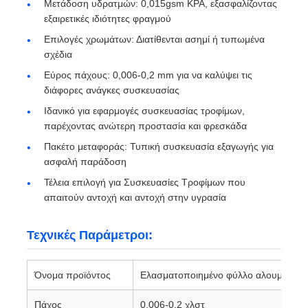
Μετάδοση υδρατμών: 0,015gsm KPA, εξασφαλίζοντας
εξαιρετικές ιδιότητες φραγμού
στρωμένο φύλλο αλουμινίου
Επιλογές χρωμάτων: Διατίθενται ασημί ή τυπωμένα
σχέδια
Εύρος πάχους: 0,006-0,2 mm για να καλύψει τις
Πάνελ με κηρήθρα αλουμινίου
διάφορες ανάγκες συσκευασίας
Ιδανικό για εφαρμογές συσκευασίας τροφίμων,
Κηρήθρα αργιλίου
παρέχοντας ανώτερη προστασία και φρεσκάδα
Πακέτο μεταφοράς: Τυπική συσκευασία εξαγωγής για
ασφαλή παράδοση
Καθρέφτη αλουμίνιο
Τέλεια επιλογή για Συσκευασίες Τροφίμων που
απαιτούν αντοχή και αντοχή στην υγρασία
Τεχνικές Παράμετροι:
Όνομα προϊόντος
Ελασματοποιημένο φύλλο αλουμινίου
Πάχος
0,006-0,2 χλστ