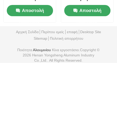
θερμότητα, ανθεκτικό
φύλλο αλουμινίου για
Αποστολή
Αποστολή
στα λιπαρά, χαρτί
συσκευασίες
περιτύλιξης
τροφίμων και καπνό
ερώτησης
ερώτησης
μπέργκερ για
και φάρμακα
εστίαση
Αρχική Σελίδα
Περίπου εμείς
επαφή
Desktop Site
Sitemap
Πολιτική απορρήτου
Ποιότητα
Αλουμινίου
Κίνα εργοστάσιο.Copyright ©
2026 Henan Yongsheng Aluminum Industry
Co.,Ltd.. All Rights Reserved.