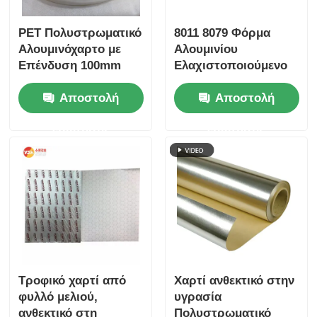
PET Πολυστρωματικό
8011 8079 Φόρμα
Αλουμινόχαρτο με
Αλουμινίου
Επένδυση 100mm
Ελαχιστοποιούμενο
Πάχος Πολυεστέρα
Ανθεκτικό στην
Αποστολή
Αποστολή
για Αεραγωγούς
τρύπα Υψηλό
φράγμα Για
ερώτησης
ερώτησης
Φαρμακευτικά
Φαρμακευτικά
Φαρμακευτικά
προϊόντα Καλλυντικά
Τροφίμων
Βιομηχανικές
συσκευασίες
Θερμική μόνωση
Τροφικό χαρτί από
Χαρτί ανθεκτικό στην
φυλλό μελιού,
υγρασία
ανθεκτικό στη
Πολυστρωματικό