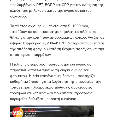
περιλαμβάνουν PET, BOPP και CPP για την ενίσχυση της
ικανότητας μπλοκαρίσματος της υγρασίας και του
οξυγόνου.
Το πλάτος σχισμής κυμαίνεται από 5–1000 mm,
ταιριάζουν σε συσκευασίες με κυψέλες, φακελάκια και
θήκες για την κοπή των απορριμμάτων υλικού. Αντέχει σε
υψηλές θερμοκρασίες 200–450°C, διατηρώντας ανέπαφη
την απόδοση φραγμού κατά τη θερμική σφράγιση και την
αποστείρωση φαρμάκων.
Η πλήρης απομόνωση φωτός, αέρα και υγρασίας
παρατείνει αποτελεσματικά τη διάρκεια ζωής του
φαρμάκου. Η λεία επιφάνεια μεμβράνης υποστηρίζει
καθαρή εκτύπωση για τα λογότυπα της επωνυμίας, την
Αρχική
τοποθέτηση ηλεκτρονικών ειδών, τις συσκευασίες
τροφίμων και καλλυντικών που απαιτεί προστασία
κορυφαίας βαθμίδας και λεπτή εμφάνιση.
Προϊόντα
Σχετικά με εμάς