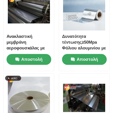
Ανακλαστική
Δυνατότητα
μεμβράνη
τέντωσης≥50Mpa
αεροφουσκάλας με
Φόλιου αλουμινίου με
διπλή φούσκα και
επιμήκυνση 5-15 τοις
Αποστολή
Αποστολή
επένδυση
εκατό Ιδανικό για
αλουμινίου, φράγμα
συσκευασίες
ερώτησης
ερώτησης
υδρατμών,
τροφίμων
ενισχυμένη
φαρμακευτικών
θερμομόνωση με
προϊόντων και
αεροφουσκάλα και
βιομηχανικές χρήσεις
αλουμίνιο για
εξοικονόμηση
ενέργειας στις
κατασκευές