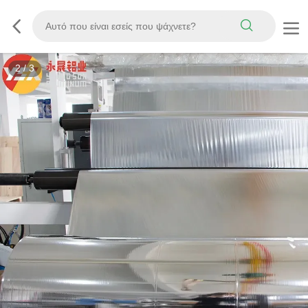
3
/
3