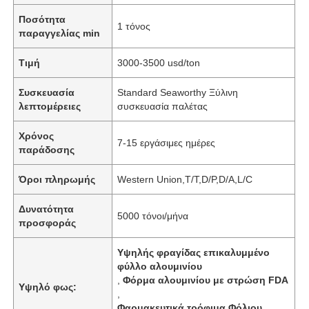
Ποσότητα
1 τόνος
παραγγελίας min
Τιμή
3000-3500 usd/ton
Συσκευασία
Standard Seaworthy Ξύλινη
λεπτομέρειες
συσκευασία παλέτας
Χρόνος
7-15 εργάσιμες ημέρες
παράδοσης
Όροι πληρωμής
Western Union,T/T,D/P,D/A,L/C
Δυνατότητα
5000 τόνοι/μήνα
προσφοράς
Υψηλής φραγίδας επικαλυμμένο
φύλλο αλουμινίου
,
Φόρμα αλουμινίου με στρώση FDA
Υψηλό φως:
,
Φαρμακευτικά τρόφιμα Φόλιου