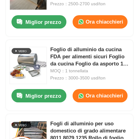
Prezzo：2500-2700 usd/ton
Visita alla fabbrica
Ora chiacchieri
Miglior prezzo
Controllo di qualità
Foglio di alluminio da cucina
FDA per alimenti sicuri Foglio
Contattaci
da cucina Foglio da asporto 18-
20 micron Alta barriera
MOQ：1 tonnellata
Notizie
resistente al calore per
Prezzo：3000-3500 usd/ton
contenitori da asporto
Bakeware Imballaggio
Ora chiacchieri
Miglior prezzo
Casi
alimentare
Chiedi un preventivo
Fogli di alluminio per uso
domestico di grado alimentare
Rotolo di foglio di alluminio
8011 8079 1235 Rollo di foglio