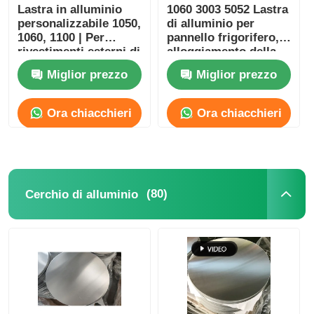
Lastra in alluminio
1060 3003 5052 Lastra
personalizzabile 1050,
di alluminio per
1060, 1100 | Per
pannello frigorifero,
rivestimenti esterni di
alloggiamento della
edifici, pannelli per
lavatrice
Miglior prezzo
Miglior prezzo
facciate continue e
ante di armadi
Ora chiacchieri
Ora chiacchieri
(80)
Cerchio di alluminio