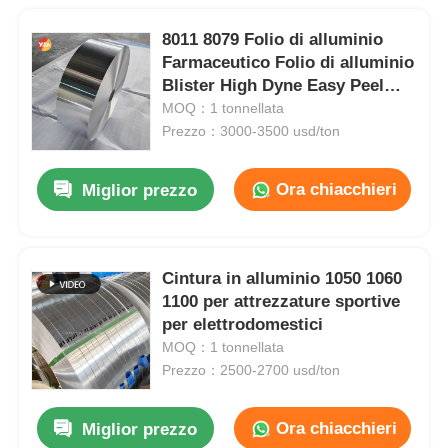
8011 8079 Folio di alluminio
Farmaceutico Folio di alluminio
Blister High Dyne Easy Peel
Child Resistant Embossed
MOQ：1 tonnellata
Silver Gold Foil Airtight
Prezzo：3000-3500 usd/ton
Preservation Medical Packaging
Barrier Foil
Ora chiacchieri
Miglior prezzo
Cintura in alluminio 1050 1060
1100 per attrezzature sportive
per elettrodomestici
MOQ：1 tonnellata
Prezzo：2500-2700 usd/ton
Ora chiacchieri
Miglior prezzo