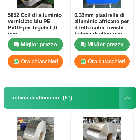
5052 Coil di alluminio
0.36mm piastrelle di
verniciato blu PE
alluminio africano per
PVDF per tegole 0,6
il tetto color rivestito
mm
bobina di alluminio
resistente alla
Miglior prezzo
Miglior prezzo
corrosione
Ora chiacchieri
Ora chiacchieri
(61)
bobina di alluminio