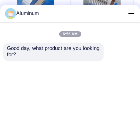
Aluminum
1060/3003/5052/6061
1050, 1060, 1070
acciai legati
Nastro in Alluminio
6:56 AM
Yongsheng bobine in
Yongsheng Bobina a
strisce di alluminio
Lunghezza e
Good day, what product are you looking 
per l'industria navale
Diametro Interno
for?
Miglior prezzo
Miglior prezzo
e elettrica
Personalizzati Per
Settore
Automobilistico,
Ora chiacchieri
Ora chiacchieri
Arredamento e
Costruzioni
Osservi più
Casa
Circa noi
Contattaci
Desktop Site
Mappa del sito
Informativa sulla privacy