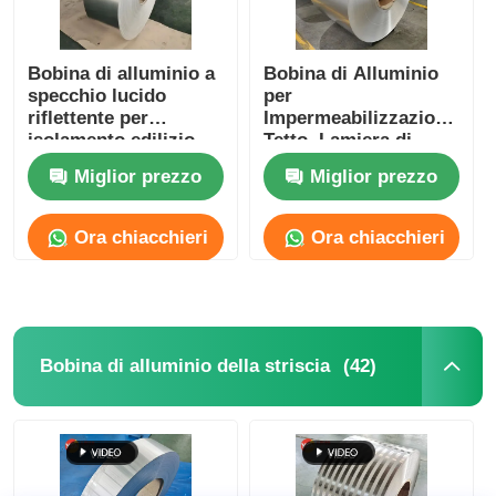
Bobina di alluminio a
Bobina di Alluminio
specchio lucido
per
riflettente per
Impermeabilizzazione
isolamento edilizio
Tetto, Lamiera di
Rivestimento 3003,
Miglior prezzo
Miglior prezzo
Larghezza 100mm–
2600mm
Ora chiacchieri
Ora chiacchieri
(42)
Bobina di alluminio della striscia