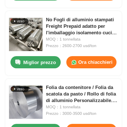
No Fogli di alluminio stampati
Freight Prepaid adatto per
l'imballaggio isolamento cucina
e applicazioni industriali che
MOQ：1 tonnellata
garantiscono una barriera
Prezzo：2600-2700 usd/ton
superiore
Ora chiacchieri
Miglior prezzo
Folia da contenitore / Folia da
scatola da pasto / Rollo di folia
di alluminio Personalizzabile.
Leghe 3003 e 8011. Folia da
MOQ：1 tonnellata
imballaggio alimentare.
Prezzo：3000-3500 usd/ton