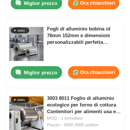
Ora chiacchieri
Miglior prezzo
Fogli di alluminio bobina id
76mm 152mm e dimensioni
personalizzabili perfetta
isolamento imballaggio e vari
settori industriali
Ora chiacchieri
Miglior prezzo
3003 8011 Foglio di alluminio
ecologico per forno di cottura
Contenitori per alimenti usa e
getta
MOQ：1 tonnellata
Prezzo：3000-3500 usd/ton