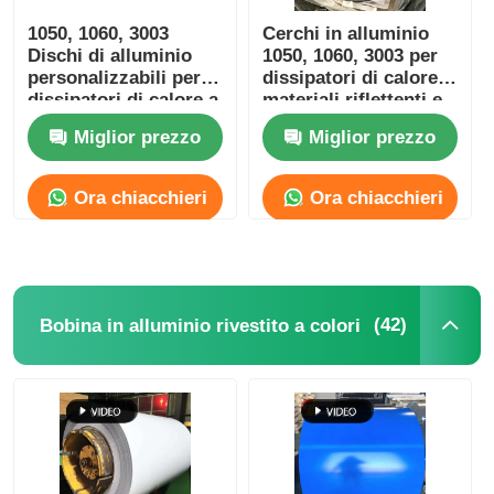
1050, 1060, 3003
Cerchi in alluminio
Dischi di alluminio
1050, 1060, 3003 per
personalizzabili per
dissipatori di calore,
dissipatori di calore a
materiali riflettenti e
LED, substrati
utensili da cucina
Miglior prezzo
Miglior prezzo
riflettenti e gestione
termica.
Ora chiacchieri
Ora chiacchieri
(42)
Bobina in alluminio rivestito a colori