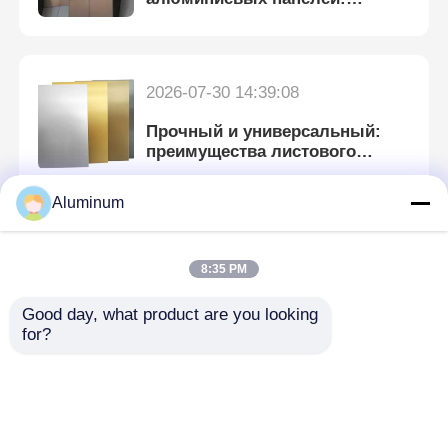
современный поворот в
промышленном дизайне
Алюминиевая пластина
2026-07-30 14:39:08
Алюминиевый круг
Прочный и универсальный:
преимущества листового
металла из анодированного
Алюминиевая катушка с цветом
алюминия
Aluminum
алюминиевая катушка
2026-07-29 14:27:56
8:35 PM
Блестящий блеск: как сделать
анодированный алюминий
Алюминиевая катушка прокладки
Good day, what product are you looking 
идеальным
for?
Алюминиевая клетчатая пластина
2026-07-29 14:22:24
Выбитый алюминий
Блестящая привлекательность