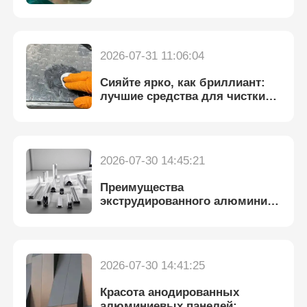
алюминиевых рулонов
Экскурсия по фабрике
2026-07-31 11:06:04
Сияйте ярко, как бриллиант:
Контроль качества
лучшие средства для чистки
алюминиевых пластин с
алмазным покрытием
Свяжитесь с нами
2026-07-30 14:45:21
Новости
Преимущества
экструдированного алюминия:
Случаи
легкий, прочный и
универсальный
Запросить расценки
2026-07-30 14:41:25
Красота анодированных
Алюминиевая фольга
алюминиевых панелей: