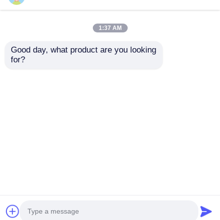
обеспечивая
превосходный
барьер.
1:37 AM
Good day, what product are you looking 
for?
3003 8011
Алюминиевая
Экологически
фольга рулон ID 76
чистые
мм 152 мм и
алюминиевые
настраиваемые
Отправить запрос
Отправить запрос
фольги для печки
размеры идеальная
упаковка изоляция и
различных
промышленных
Главная страница
Карта сайта
контактные данные
секторов
Desktop Site
Карта сайта
Политика конфиденциальности
Качество
Алюминиевая фольга
Китайская
фабрика.Copyright © 2026 Henan Yongsheng