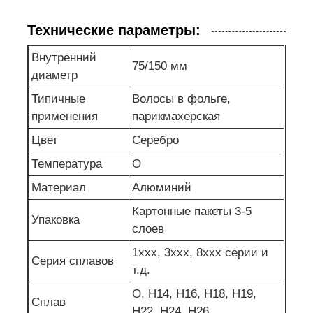
Технические параметры:
Внутренний
75/150 мм
диаметр
Типичные
Волосы в фольге,
применения
парикмахерская
Цвет
Серебро
Температура
О
Материал
Алюминий
Картонные пакеты 3-5
Упаковка
слоев
1xxx, 3xxx, 8xxx серии и
Серия сплавов
т.д.
О, H14, H16, H18, H19,
Сплав
H22, H24, H26