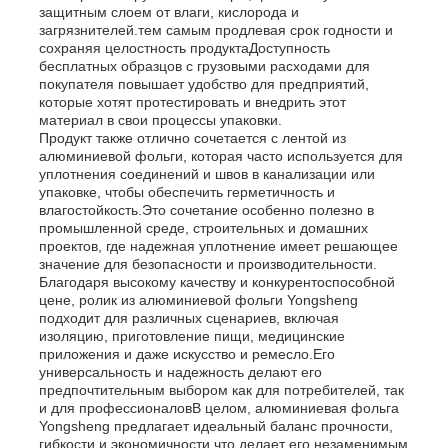
защитным слоем от влаги, кислорода и
загрязнителей.тем самым продлевая срок годности и
сохраняя целостность продуктаДоступность
бесплатных образцов с грузовыми расходами для
покупателя повышает удобство для предприятий,
которые хотят протестировать и внедрить этот
материал в свои процессы упаковки.
Продукт также отлично сочетается с лентой из
алюминиевой фольги, которая часто используется для
уплотнения соединений и швов в канализации или
упаковке, чтобы обеспечить герметичность и
влагостойкость.Это сочетание особенно полезно в
промышленной среде, строительных и домашних
проектов, где надежная уплотнение имеет решающее
значение для безопасности и производительности.
Благодаря высокому качеству и конкурентоспособной
цене, ролик из алюминиевой фольги Yongsheng
подходит для различных сценариев, включая
изоляцию, приготовление пищи, медицинские
приложения и даже искусство и ремесло.Его
универсальность и надежность делают его
предпочтительным выбором как для потребителей, так
и для профессионаловВ целом, алюминиевая фольга
Yongsheng предлагает идеальный баланс прочности,
гибкости и экономичности.что делает его незаменимым