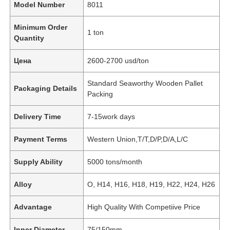
Model Number
8011
Minimum Order
1 ton
Quantity
Цена
2600-2700 usd/ton
Standard Seaworthy Wooden Pallet
Packaging Details
Packing
Delivery Time
7-15work days
Payment Terms
Western Union,T/T,D/P,D/A,L/C
Supply Ability
5000 tons/month
Alloy
O, H14, H16, H18, H19, H22, H24, H26
Advantage
High Quality With Competiive Price
Inner Diameter
75/150mm