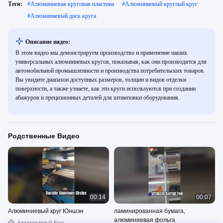
Теги:
#
Алюминиевая круговая пластина
#
Алюминиевый круглый круг
#
Алюминиевый диск круга
Описание видео:
В этом видео мы демонстрируем производство и применение наших
универсальных алюминиевых кругов, показывая, как они производятся для
автомобильной промышленности и производства потребительских товаров.
Вы увидите диапазон доступных размеров, толщин и видов отделки
поверхности, а также узнаете, как эти круги используются при создании
абажуров и прецизионных деталей для штамповки оборудования.
Родственные Видео
00:14
00:07
Алюминиевый круг Юншэн
ламинированная бумага,
алюминиевая фольга
Алюминиевый Круг