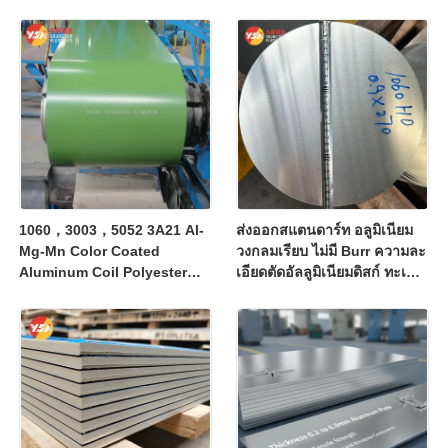
1060，3003，5052 3A21 Al-
ส่งออกสแตนดาร์ท อลูมิเนียม
Mg-Mn Color Coated
วงกลมเรียบ ไม่มี Burr ความละ
Aluminum Coil Polyester
เอียดตัดอัลลูมิเนียมดิสก์ ทะเล
PVDF Fluorocarbon Coil
โลก การจัดส่งระหว่างประเทศ
Weather Resistant Anti
จําหน่ายสําหรับการแปรรูป
Fade 25 Year Warranty For
อุตสาหกรรมหลาย
Building Fascia Pipe
Wrapping