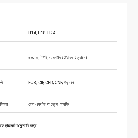
H14, H18, H24
এল/সি, টি/টি, ওয়েস্টার্ন ইউনিয়ন, ইত্যাদি।
বলী
FOB, CIF, CFR, CNF, ইত্যাদি
ক্রিয়া
রোল এমবসিং বা প্রেস এমবসিং
়াম ছাঁচনির্মাণ সৌন্দর্যের জন্য