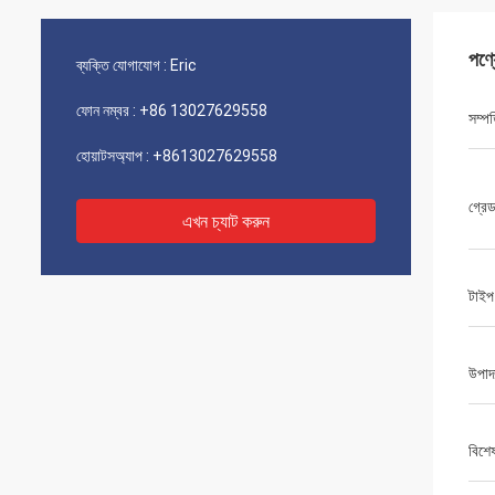
পণ্
ব্যক্তি যোগাযোগ :
Eric
ফোন নম্বর :
+86 13027629558
সম্পত
হোয়াটসঅ্যাপ :
+8613027629558
গ্রে
এখন চ্যাট করুন
টাইপ
উপাদ
বিশে