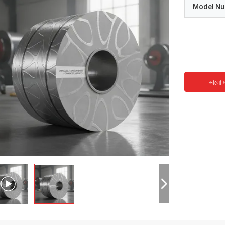
Model N
ভালো দ