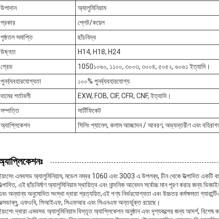
উপাদান
অ্যালুমিনিয়াম
প্রকার
প্লেট/কয়েল
পৃষ্ঠতল সমাপ্তি
ছাঁচবিদ্ধ
উষ্ণতা
H14, H18, H24
গ্রেড
1050১০৬০, ১১০০, ৩০০৩, ৩০০৪, ৫০৫২, ৬০৬১ ইত্যাদি।
পুনর্ব্যবহারযোগ্যতা
১০০% পুনর্ব্যবহারযোগ্য
দামের শর্তাবলী
EXW, FOB, CIF, CFR, CNF, ইত্যাদি।
সম্পত্তি
সার্টিফিকেট
অ্যাপ্লিকেশন
সিলিং প্যানেল, কলাম আচ্ছাদন / আবরণ, অভ্যন্তরীণ এবং বহিরাগ
অ্যাপ্লিকেশনঃ
ইয়ংসেং এমবসড অ্যালুমিনিয়াম, মডেল নম্বর 1060 এবং 3003 এ উপলব্ধ, চীন থেকে উত্পাদিত একটি বহুমু
উত্পাদিত, এই ছাঁচনির্মাণ অ্যালুমিনিয়াম স্থায়িত্ব এবং নান্দনিক আবেদন সর্বোচ্চ মান পূরণ কর
এবং অন্যান্য অনুমোদিত সংস্থা দ্বারা প্রত্যয়িত,এই পণ্য নির্ভরযোগ্যতা এবং উচ্চতর কর্মক্ষমতা গ্যারান্ট
এক্সডাব্লু, এফওবি, সিআইএফ, সিএফআর এবং সিএনএফ অন্তর্ভুক্ত রয়েছে।
ইয়ংশেং দ্বারা এমবসড অ্যালুমিনিয়াম বিস্তৃত অ্যাপ্লিকেশন অনুষ্ঠান এবং দৃশ্যকল্পের জন্য আদর্শ, বিশেষ ক