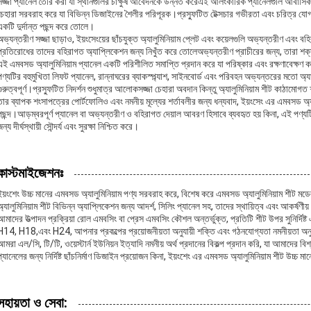
সজ্জা প্যানেল তৈরি করা যা স্থানগুলির চাক্ষুষ আবেদনকে উন্নত করেএই আলংকারিক প্যানেলগুলি আবাসিক
চেহারা সরবরাহ করে যা বিভিন্ন ডিজাইনের শৈলীর পরিপূরক।প্রস্ফুটিত টেক্সচার গভীরতা এবং চরিত্র যোগ 
একটি দুর্দান্ত পছন্দ করে তোলে।
অভ্যন্তরীণ সজ্জা ছাড়াও, ইয়ংসেংয়ের ছাঁচযুক্ত অ্যালুমিনিয়াম প্লেট এবং কয়েলগুলি অভ্যন্তরীণ এবং ব
প্রতিরোধের তাদের বহিরাগত অ্যাপ্লিকেশন জন্য নিখুঁত করে তোলেঅভ্যন্তরীণ প্রাচীরের জন্য, তারা শক্ত 
এই এমবসড অ্যালুমিনিয়াম প্যানেল একটি পরিশীলিত সমাপ্তি প্রদান করে যা পরিষ্কার এবং রক্ষণাবেক্ষণ ক
পণ্যটির বহুমুখিতা লিফট প্যানেল, রান্নাঘরের ব্যাকস্প্ল্যাশ, সাইনবোর্ড এবং পরিবহন অভ্যন্তরের মতো অ্য
গুরুত্বপূর্ণ।প্রস্ফুটিত নিদর্শন শুধুমাত্র আলোকসজ্জা চেহারা অবদান কিন্তু অ্যালুমিনিয়াম শীট কাঠাম
তার ব্যাপক শংসাপত্রের পোর্টফোলিও এবং নমনীয় মূল্যের শর্তাবলীর জন্য ধন্যবাদ, ইয়ংসেং এর এমবসড অ্
পছন্দ।আড়ম্বরপূর্ণ প্যানেল বা অভ্যন্তরীণ ও বহিরাগত দেয়াল আবরণ হিসাবে ব্যবহৃত হয় কিনা, এই পণ্যটি
ন্য দীর্ঘস্থায়ী সৌন্দর্য এবং সুরক্ষা নিশ্চিত করে।
কাস্টমাইজেশনঃ
ইয়ংশেং উচ্চ মানের এমবসড অ্যালুমিনিয়াম পণ্য সরবরাহ করে, বিশেষ করে এমবসড অ্যালুমিনিয়াম শীট
অ্যালুমিনিয়াম শীট বিভিন্ন অ্যাপ্লিকেশন জন্য আদর্শ, সিলিং প্যানেল সহ, তাদের স্থায়িত্ব এবং আকর্ষণীয় 
আমাদের উত্পাদন প্রক্রিয়া রোল এমবসিং বা প্রেস এমবসিং কৌশল অন্তর্ভুক্ত, প্রতিটি শীট উপর সুনির্দি
H14, H18,এবং H24, আপনার প্রকল্পের প্রয়োজনীয়তা অনুযায়ী শক্তি এবং গঠনযোগ্যতা নমনীয়তা অন
আমরা এল/সি, টি/টি, ওয়েস্টার্ন ইউনিয়ন ইত্যাদি নমনীয় অর্থ প্রদানের বিকল্প প্রদান করি, যা আমাদে
প্যানেলের জন্য নির্দিষ্ট ছাঁচনির্মাণ ডিজাইন প্রয়োজন কিনা, ইয়ংশেং এর এমবসড অ্যালুমিনিয়াম শীট উচ্চ
সহায়তা ও সেবা: