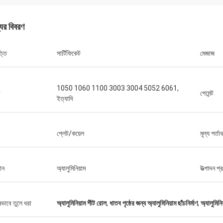
যের বিবরণ
্তি
সার্টিফিকেট
মেজাজ
1050 1060 1100 3003 3004 5052 6061,
ড
পেমেন্ট
ইত্যাদি
প্লেট/কয়েল
মূল্য শর্তা
ান
অ্যালুমিনিয়াম
উত্পাদন প্র
ষভাবে তুলে ধরা
অ্যালুমিনিয়াম শীট রোল
,
ধাতব পৃষ্ঠের জন্য অ্যালুমিনিয়াম ছাঁচনির্মাণ
,
অ্যালুমিনিয