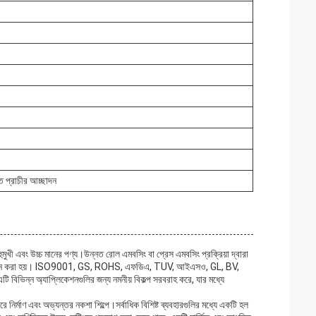
ত প্রাচীর আচ্ছাদন
খী এবং উচ্চ মানের পণ্য।উন্নত রোল এমবসিং বা প্রেস এমবসিং প্রক্রিয়া দ্বারা
ার জন্য ডিজাইন করা হয়। ISO9001, GS, ROHS, এফডিএ, TUV, আইএসও, GL, BV,
িএটি বিভিন্ন অ্যাপ্লিকেশনগুলির জন্য নমনীয় বিকল্প সরবরাহ করে, যার মধ্যে
রে নির্মাণ এবং অভ্যন্তর নকশা শিল্পে।সর্বাধিক বিশিষ্ট ব্যবহারগুলির মধ্যে একটি হল