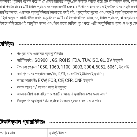
আকর্ষণীয় প্যাটার্ন প্রদান করে যা যে কোন জায়গার বায়ুমণ্ডল উন্নত করতে পারেএটি বাণিজ্যিক ভবন,
জারা প্রতিরোধের এটি সিলিং প্যানেলের জন্য একটি চমৎকার উপাদান করে তোলে,ইনস্টলেশনের সহজীকরণ এবং দী
সামগ্রিকভাবে, এমবসড অ্যালুমিনিয়াম উচ্চমানের কারিগরি, প্রত্যয়িত সুরক্ষা এবং বহুমুখী অ্যাপ্লিকে
চাহিদা অনুসারে কাস্টমাইজ করার অনুমতি দেয়এটি রেফ্রিজারেটরের আচ্ছাদন, সিলিং প্যানেল, বা অন্যান্য সজ
হিসাবে দাঁড়িয়েছেএটি আধুনিক নকশা এবং শিল্প মানের চাহিদা পূরণ করে, এটি আলুমিনিয়াম প্রসাধন পণ্য ক্
বৈশিষ্ট্যঃ
পণ্যের নামঃ এমবসড অ্যালুমিনিয়াম
সার্টিফিকেটঃ ISO9001, GS, ROHS, FDA, TUV, ISO, GL, BV ইত্যাদি
উপলব্ধ গ্রেডঃ 1050, 1060, 1100, 3003, 3004, 5052, 6061, ইত্যাদি
অর্থ প্রদানের পদ্ধতিঃ এল/সি, টি/টি, ওয়েস্টার্ন ইউনিয়ন ইত্যাদি।
দামের শর্তাবলীঃ EXW, FOB, CIF, CFR, CNF ইত্যাদি
কলাম আবরণ / আবরণ জন্য উপযুক্ত
অভ্যন্তরীণ এবং বহিরাগত প্রাচীর আবরণ অ্যাপ্লিকেশন জন্য আদর্শ
ইনসুলেশন অ্যালুমিনিয়াম জ্যাকেটিং জন্য ব্যবহার করা যেতে পারে
টেকনিক্যাল প্যারামিটারঃ
পণ্যের নাম
অ্যালুমিনিয়াম