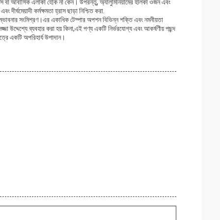
 অফিস বা আবাসিক এলাকা হোক না কেন। উপরন্তু, অ্যালুমিনিয়ামের হালকা ওজন এবং
র্ঘমেয়াদী কর্মক্ষমতা হ্রাস ছাড়া নিশ্চিত করা.
শন সম্ভাবনার সংমিশ্রণ।এর একাধিক টেম্পার অপশন বিভিন্ন শক্তি এবং নমনীয়তা
্জা উদ্দেশ্যে ব্যবহার করা হয় কিনা,এই পণ্য একটি নির্ভরযোগ্য এবং আকর্ষণীয় পছন্দ
ষেত্রে একটি অপরিহার্য উপাদান।