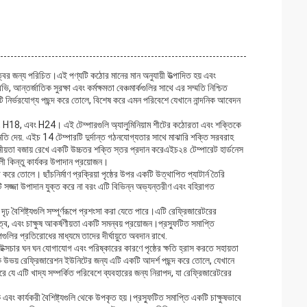
়িত্বের জন্য পরিচিত।এই পণ্যটি কঠোর মানের মান অনুযায়ী উত্পাদিত হয় এবং
জাতিক সুরক্ষা এবং কর্মক্ষমতা বেঞ্চমার্কগুলির সাথে এর সম্মতি নিশ্চিত
ি নির্ভরযোগ্য পছন্দ করে তোলে, বিশেষ করে এমন পরিবেশে যেখানে নান্দনিক আবেদন
ে H14, H18, এবং H24। এই টেম্পারগুলি অ্যালুমিনিয়াম শীটের কঠোরতা এবং শক্তিকে
ুমতি দেয়. এইচ 14 টেম্পারটি দুর্দান্ত গঠনযোগ্যতার সাথে মাঝারি শক্তি সরবরাহ
য়তা বজায় রেখে একটি উচ্চতর শক্তি স্তর প্রদান করেএইচ২৪ টেম্পারেট হার্ডনেস
লী কিন্তু কার্যকর উপাদান প্রয়োজন।
াদা করে তোলে। ছাঁচনির্মাণ প্রক্রিয়া পৃষ্ঠের উপর একটি উত্থাপিত প্যাটার্ন তৈরি
কটি সজ্জা উপাদান যুক্ত করে না বরং এটি বিভিন্ন অভ্যন্তরীণ এবং বহিরাগত
ৃঢ় বৈশিষ্ট্যগুলি সম্পূর্ণরূপে প্রশংসা করা যেতে পারে।এটি রেফ্রিজারেটরের
ত্ব, এবং চাক্ষুষ আকর্ষণীয়তা একটি সমন্বয় প্রয়োজন।প্রস্ফুটিত সমাপ্তি
্পগুলির প্রতিরোধের মাধ্যমে তাদের দীর্ঘায়ুতে অবদান রাখে.
ক্সচার ঘন ঘন যোগাযোগ এবং পরিষ্কারের কারণে পৃষ্ঠের ক্ষতি হ্রাস করতে সহায়তা
িক উভয় রেফ্রিজারেশন ইউনিটের জন্য এটি একটি আদর্শ পছন্দ করে তোলে, যেখানে
 যে এটি খাদ্য সম্পর্কিত পরিবেশে ব্যবহারের জন্য নিরাপদ, যা রেফ্রিজারেটরের
এবং কার্যকরী বৈশিষ্ট্যগুলি থেকে উপকৃত হয়।প্রস্ফুটিত সমাপ্তি একটি চাক্ষুষভাবে