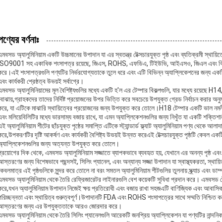
পণ্যের বর্ণনাঃ
এমবসড অ্যালুমিনিয়াম একটি উচ্চমানের উপাদান যা এর স্বতন্ত্র টেক্সচারযুক্ত পৃষ্ঠ এবং ব্যতিক্রমী স্থায
ISO9001 সহ একাধিক শংসাপত্র রয়েছে, জিএস, ROHS, এফডিএ, টিইউভি, আইএসও, জিএল এবং বিভি, আন্তর্
করে।এই শংসাপত্রগুলি পণ্যটির নির্ভরযোগ্যতাকে তুলে ধরে এবং এটি বিভিন্ন অ্যাপ্লিকেশনের জন্য একট
এবং কার্যকরী শ্রেষ্ঠত্ব উভয়ই সর্বাগ্রে।
এমবসড অ্যালুমিনিয়ামের মূল বৈশিষ্ট্যগুলির মধ্যে একটি হ'ল এর টেম্পার বিকল্পগুলি, যার মধ্যে রয়েছ
বোঝায়,গ্রাহকদের তাদের নির্দিষ্ট প্রয়োজনের উপর ভিত্তি করে সবচেয়ে উপযুক্ত গ্রেড নির্বাচন করার অন
করে, যা এটিকে মাঝারি স্থায়িত্বের প্রয়োজনের জন্য উপযুক্ত করে তোলে।H18 টেম্পার একটি ভাল নমনী
এবং মলিয়েবিলিটির মধ্যে ভারসাম্য বজায় রাখে, যা এমন অ্যাপ্লিকেশনগুলির জন্য নিখুঁত যা একটি শক্তিশা
এই অ্যালুমিনিয়াম শীটের ছাঁচযুক্ত পৃষ্ঠের সমাপ্তি এটিকে স্ট্যান্ডার্ড ফ্ল্যাট অ্যালুমিনিয়াম পণ্য থেকে আল
করে,উপকরণটির দৃষ্টি আকর্ষণ এবং কার্যকরী বৈশিষ্ট্য উভয়ই উন্নত করেএই টেক্সচারযুক্ত পৃষ্ঠটি কেবল এ
অ্যাপ্লিকেশনগুলির জন্য অত্যন্ত উপযুক্ত করে তোলে।
প্রয়োগের দিক থেকে, এমবসড অ্যালুমিনিয়াম সজ্জাতে ব্যাপকভাবে ব্যবহৃত হয়, যেখানে এর অনন্য পৃষ্ঠ এবং দ
আস্তরণের জন্য বিশেষভাবে পছন্দসই, সিলিং প্যানেল, এবং অন্যান্য সজ্জা উপাদান যা স্বাস্থ্যকরতা, স্থায়ি
কেবলমাত্র এই পৃষ্ঠগুলিকে সুন্দর করে তোলে না বরং সমতল অ্যালুমিনিয়াম শীটগুলির তুলনায় স্ক্র্যাচ এবং ডাম
এমবসড অ্যালুমিনিয়াম থেকে তৈরি রেফ্রিজারেটর লাইনারগুলি বেশ কয়েকটি সুবিধা প্রদান করে। এমবসড টে
করে,যখন অ্যালুমিনিয়াম উপাদান নিজেই ক্ষয় প্রতিরোধী এবং বজায় রাখা সহজএটি বাণিজ্যিক এবং আবাস
পরিচ্ছন্নতা এবং স্থায়িত্ব গুরুত্বপূর্ণ।উপাদানটি FDA এবং ROHS শংসাপত্রের সাথে সম্মতি নিশ্চিত করে
আস্তরণের জন্য এর উপযুক্ততাকে আরও জোরদার করে।
এমবসড অ্যালুমিনিয়াম থেকে তৈরি সিলিং প্যানেলগুলি আরেকটি জনপ্রিয় অ্যাপ্লিকেশন যা পণ্যটির নান্দনিক 