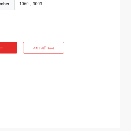
umber
1060，3003
াম
এখন চ্যাট করুন