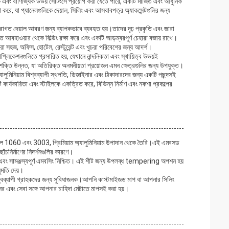
 এবং বাণিজ্যিক উভয় সেটিংসে প্রয়োগ করা যেতে পারে, একটি মার্জিত এবং আধুনিক
করে, যা প্যানেলগুলিকে দেয়াল, সিলিং এবং আসবাবপত্র অ্যাকসেন্টগুলির জন্য
হিরাগত দেয়াল আবরণ জন্য ব্যাপকভাবে ব্যবহৃত হয়।তাদের দৃঢ় প্রকৃতি এবং জারা
আবহাওয়ার থেকে বিল্ডিং রক্ষা করে এবং একটি আড়ম্বরপূর্ণ চেহারা বজায় রাখে।
রা সহজ, অফিস, হোটেল, রেস্টুরেন্ট এবং খুচরা পরিবেশের জন্য আদর্শ।
াপ্লিকেশনগুলিতে প্রসারিত হয়, যেখানে নান্দনিকতা এবং স্থায়িত্ব উভয়ই
োগত শক্তি উন্নত, যা অতিরিক্ত অনমনীয়তা প্রয়োজন এমন ক্ষেত্রগুলির জন্য উপযুক্ত।
যালুমিনিয়াম বিশ্বব্যাপী স্থপতি, ডিজাইনার এবং ঠিকাদারদের জন্য একটি পছন্দসই
 কার্যকারিতা এবং স্টাইলকে একত্রিত করে, বিভিন্ন নির্মাণ এবং নকশা প্রকল্পের
 মডেল 1060 এবং 3003, প্রিমিয়াম অ্যালুমিনিয়াম উপাদান থেকে তৈরি।এই এমবসড
ছাঁচনির্মাণের নিদর্শনগুলির কারণে।
ষ্ট এবং সামঞ্জস্যপূর্ণ এমবসিং নিশ্চিত। এই শীট জন্য উপলব্ধ tempering অপশন হয়
ুমতি দেয়।
র বিশ্বব্যাপী গ্রাহকদের জন্য সুবিধাজনক।আপনি কাস্টমাইজড মাপ বা আপনার সিলিং
 মানের এবং সেবা সঙ্গে আপনার চাহিদা মেটাতে মাপসই করা হয়।