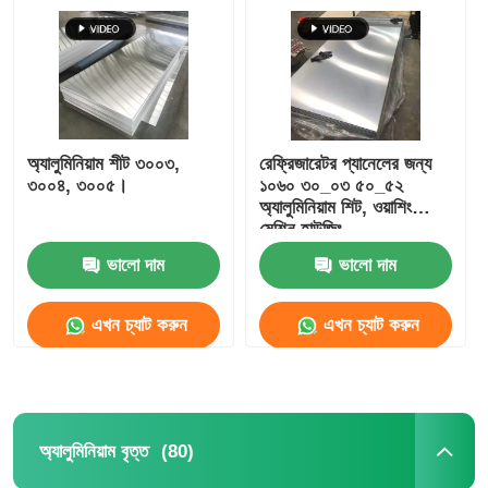
কারখানা পরিদর্শন
মান নিয়ন্ত্রণ
অ্যালুমিনিয়াম শীট ৩০০৩,
রেফ্রিজারেটর প্যানেলের জন্য
৩০০৪, ৩০০৫।
১০৬০ ৩০_০৩ ৫০_৫২
আমাদের সাথে যোগাযোগ করুন
অ্যালুমিনিয়াম শিট, ওয়াশিং
মেশিন হাউজিং
ভালো দাম
ভালো দাম
খবর
এখন চ্যাট করুন
এখন চ্যাট করুন
মামলা
একটি উদ্ধৃতি অনুরোধ করুন
(80)
অ্যালুমিনিয়াম বৃত্ত
অ্যালুমিনিয়াম ফয়েল রোল