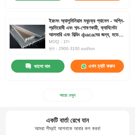
ইয়ংসং অ্যালুমিনিয়াম মধুচক্র প্যানেল - অগ্নি-
প্রতিরোধী এবং শব্দ-শোষণকারী, ক্যাবিনেট/
আলমারি এবং বিল্ডিং фасаদের জন্য, মডেল
3003/3004/5005/5052
MOQ：1টন
মূল্য：2900-3100 sud/ton
এখন চ্যাট করুন
ভালো দাম
আরো দেখুন
একটি বার্তা রেখে যান
আমরা শীঘ্রই আপনাকে আবার কল করব!