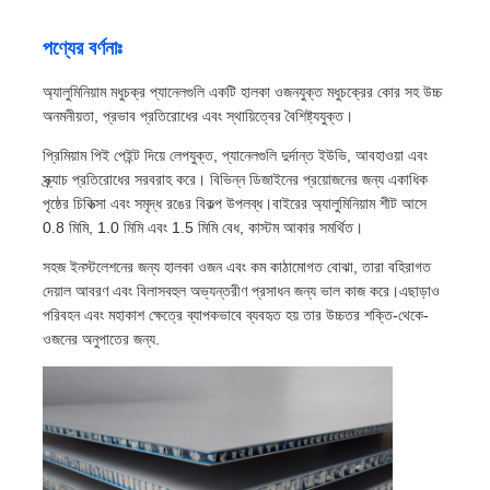
পণ্যের বর্ণনাঃ
অ্যালুমিনিয়াম মধুচক্র প্যানেলগুলি একটি হালকা ওজনযুক্ত মধুচক্রের কোর সহ উচ্চ
অনমনীয়তা, প্রভাব প্রতিরোধের এবং স্থায়িত্বের বৈশিষ্ট্যযুক্ত।
প্রিমিয়াম পিই পেইন্ট দিয়ে লেপযুক্ত, প্যানেলগুলি দুর্দান্ত ইউভি, আবহাওয়া এবং
স্ক্র্যাচ প্রতিরোধের সরবরাহ করে। বিভিন্ন ডিজাইনের প্রয়োজনের জন্য একাধিক
পৃষ্ঠের চিকিত্সা এবং সমৃদ্ধ রঙের বিকল্প উপলব্ধ।বাইরের অ্যালুমিনিয়াম শীট আসে
0.8 মিমি, 1.0 মিমি এবং 1.5 মিমি বেধ, কাস্টম আকার সমর্থিত।
সহজ ইনস্টলেশনের জন্য হালকা ওজন এবং কম কাঠামোগত বোঝা, তারা বহিরাগত
দেয়াল আবরণ এবং বিলাসবহুল অভ্যন্তরীণ প্রসাধন জন্য ভাল কাজ করে।এছাড়াও
পরিবহন এবং মহাকাশ ক্ষেত্রে ব্যাপকভাবে ব্যবহৃত হয় তার উচ্চতর শক্তি-থেকে-
ওজনের অনুপাতের জন্য.