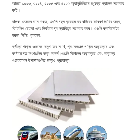
আমরা ৩০০৩, ৩০০৪, ৫০০৫ এবং ৫০৫২ অ্যালুমিনিয়াম মধুচক্র প্যানেল সরবরাহ
করি।
হালকা ওজনের তবে শক্ত, এগুলি বহুল ব্যবহৃত হয় বাইরের আবরণ তৈরির জন্য,
স্টাইলিশ চেহারা এবং নির্ভরযোগ্য স্থায়িত্ব সরবরাহ করে। এগুলি ক্যাবিনেটের
দরজা,সিলিং প্যানেল.
দুর্দান্ত শক্তি-ওজনের অনুপাতের সাথে, প্যানেলগুলি গাড়ির অভ্যন্তর এবং
কাঠামোগত অংশগুলির জন্য আদর্শ।এগুলি বিমানের অভ্যন্তর এবং অন্যান্য
এয়ারস্পেস উপাদানগুলির জন্যও প্রযোজ্য.