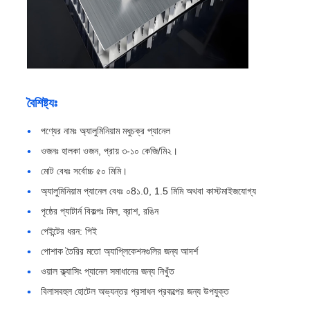
কারখানা পরিদর্শন
মান নিয়ন্ত্রণ
বৈশিষ্ট্যঃ
আমাদের সাথে যোগাযোগ করুন
পণ্যের নামঃ অ্যালুমিনিয়াম মধুচক্র প্যানেল
ওজনঃ হালকা ওজন, প্রায় ৩-১০ কেজি/মি২।
খবর
মোট বেধঃ সর্বোচ্চ ৫০ মিমি।
অ্যালুমিনিয়াম প্যানেল বেধঃ ০8১.0, 1.5 মিমি অথবা কাস্টমাইজযোগ্য
পৃষ্ঠের প্যাটার্ন বিকল্পঃ মিল, ব্রাশ, রঙিন
মামলা
পেইন্টের ধরন: পিই
পোশাক তৈরির মতো অ্যাপ্লিকেশনগুলির জন্য আদর্শ
একটি উদ্ধৃতি অনুরোধ করুন
ওয়াল ক্ল্যাসিং প্যানেল সমাধানের জন্য নিখুঁত
বিলাসবহুল হোটেল অভ্যন্তর প্রসাধন প্রকল্পের জন্য উপযুক্ত
অ্যালুমিনিয়াম ফয়েল রোল