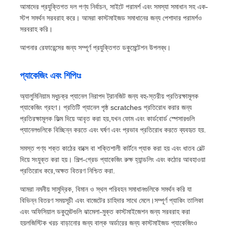
আমাদের প্রযুক্তিগত দল পণ্য নির্বাচন, সাইটে পরামর্শ এবং সমস্যা সমাধান সহ এক-
স্টপ সমর্থন সরবরাহ করে। আমরা কাস্টমাইজড সমাধানের জন্য পেশাদার পরামর্শও
সরবরাহ করি।
আপনার রেফারেন্সের জন্য সম্পূর্ণ প্রযুক্তিগত ডকুমেন্টেশন উপলব্ধ।
প্যাকেজিং এবং শিপিংঃ
অ্যালুমিনিয়াম মধুচক্র প্যানেল নিরাপদ ট্রানজিট জন্য বহু-স্তরীয় প্রতিরক্ষামূলক
প্যাকেজিং গ্রহণ। প্রতিটি প্যানেল পৃষ্ঠ scratches প্রতিরোধ করার জন্য
প্রতিরক্ষামূলক ফিল্ম দিয়ে আবৃত করা হয়,যখন ফোম এবং কার্ডবোর্ড স্পেসারগুলি
প্যানেলগুলিকে বিচ্ছিন্ন করতে এবং ঘর্ষণ এবং প্রভাব প্রতিরোধ করতে ব্যবহৃত হয়.
সমস্ত পণ্য শক্ত কাঠের বাক্সে বা শক্তিশালী কার্টনে প্যাক করা হয় এবং ধাতব বেল্ট
দিয়ে সংযুক্ত করা হয়। শিল্প-গ্রেড প্যাকেজিং রুক্ষ হ্যান্ডলিং এবং কঠোর আবহাওয়া
প্রতিরোধ করে,অক্ষত বিতরণ নিশ্চিত করা.
আমরা নমনীয় সামুদ্রিক, বিমান ও স্থল পরিবহন সমাধানগুলিকে সমর্থন করি যা
বিভিন্ন বিতরণ সময়সূচী এবং বাজেটের চাহিদার সাথে মেলে।সম্পূর্ণ প্যাকিং তালিকা
এবং অফিসিয়াল ডকুমেন্টগুলি ঝামেলা-মুক্ত কাস্টমাইজেশন জন্য সরবরাহ করা
হয়লজিস্টিক খরচ বাড়ানোর জন্য বাল্ক অর্ডারের জন্য কাস্টমাইজড প্যাকেজিংও