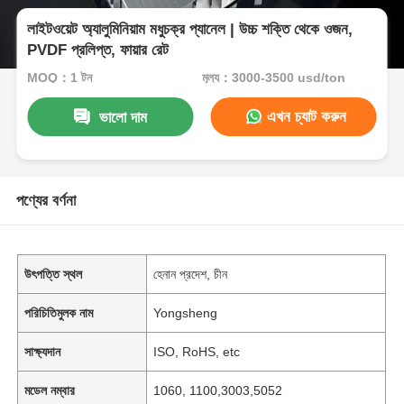
লাইটওয়েট অ্যালুমিনিয়াম মধুচক্র প্যানেল | উচ্চ শক্তি থেকে ওজন,
PVDF প্রলিপ্ত, ফায়ার রেট
MOQ：1 টন
মূল্য：3000-3500 usd/ton
এখন চ্যাট করুন
ভালো দাম
পণ্যের বর্ণনা
উৎপত্তি স্থল
হেনান প্রদেশ, চীন
পরিচিতিমুলক নাম
Yongsheng
সাক্ষ্যদান
ISO, RoHS, etc
মডেল নম্বার
1060, 1100,3003,5052