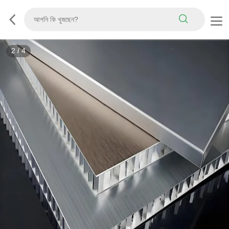
2
/
4