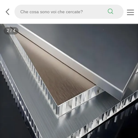
2
/
4