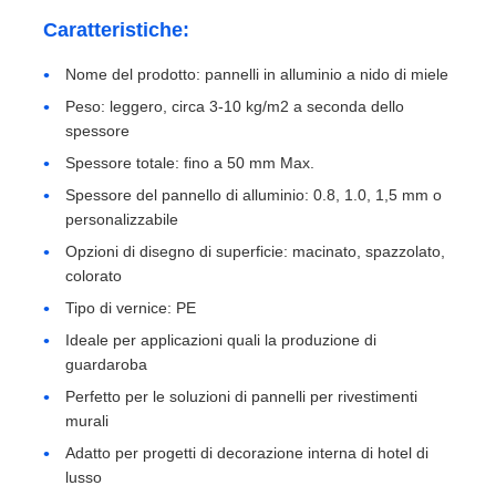
Caratteristiche:
piastra in alluminio
Nome del prodotto: pannelli in alluminio a nido di miele
Peso: leggero, circa 3-10 kg/m2 a seconda dello
Cerchio di alluminio
spessore
Spessore totale: fino a 50 mm Max.
Spessore del pannello di alluminio: 0.8, 1.0, 1,5 mm o
Bobina in alluminio rivestito a colori
personalizzabile
Opzioni di disegno di superficie: macinato, spazzolato,
bobina di alluminio
colorato
Tipo di vernice: PE
Bobina di alluminio della striscia
Ideale per applicazioni quali la produzione di
guardaroba
Perfetto per le soluzioni di pannelli per rivestimenti
Piastra a scacchi in alluminio
murali
Adatto per progetti di decorazione interna di hotel di
lusso
Alluminio impresso