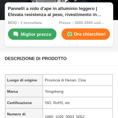
Pannelli a nido d'ape in alluminio leggero |
Elevata resistenza al peso, rivestimento in
PVDF, resistente al fuoco
MOQ：1 tonnellata
Prezzo：3000-3500 usd/ton
Ora chiacchieri
Miglior prezzo
DESCRIZIONE DI PRODOTTO
Luogo di origine
Provincia di Henan, Cina
Marca
Yongsheng
Certificazione
ISO, RoHS, etc
Numero di
1060, 1100, 3003, 5052