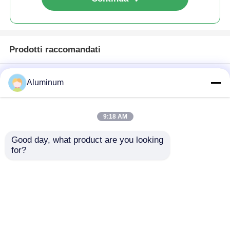
Prodotti raccomandati
Aluminum
9:18 AM
Good day, what product are you looking 
for?
pannelli in acciaio
Pannelli a nido d'ape
grigio in alluminio a
in alluminio
nido di miele con
Yongsheng -
spessore da 6 a 17
Antincendio e
Invia richiesta
Invia richiesta
mm per costruzioni
fonoassorbenti, per