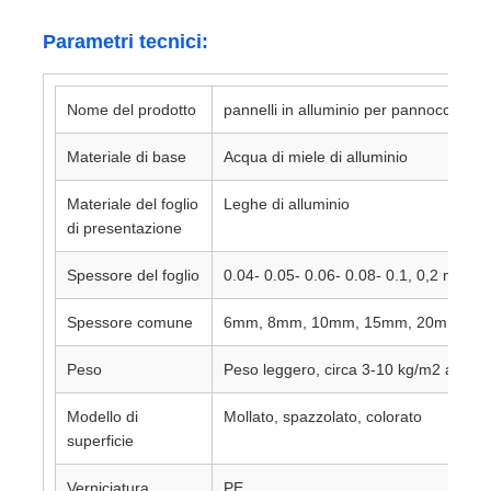
Parametri tecnici:
foglio di alluminio stratificato
Nome del prodotto
pannelli in alluminio per pannocchia
Pannelli a nido d'ape in alluminio
Materiale di base
Acqua di miele di alluminio
Favo di alluminio
Materiale del foglio
Leghe di alluminio
di presentazione
Alluminio specchio
Spessore del foglio
0.04- 0.05- 0.06- 0.08- 0.1, 0,2 mm
Spessore comune
6mm, 8mm, 10mm, 15mm, 20mm, 2
Peso
Peso leggero, circa 3-10 kg/m2 a sec
Modello di
Mollato, spazzolato, colorato
superficie
Verniciatura
PE