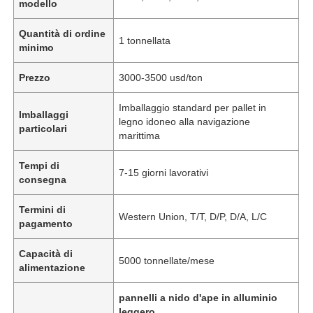
modello
Quantità di ordine
1 tonnellata
minimo
Prezzo
3000-3500 usd/ton
Imballaggio standard per pallet in
Imballaggi
legno idoneo alla navigazione
particolari
marittima
Tempi di
7-15 giorni lavorativi
consegna
Termini di
Western Union, T/T, D/P, D/A, L/C
pagamento
Capacità di
5000 tonnellate/mese
alimentazione
pannelli a nido d'ape in alluminio
leggero