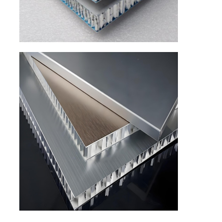
Visita alla fabbrica
Controllo di qualità
Contattaci
Notizie
Casi
Chiedi un preventivo
Rotolo di foglio di alluminio