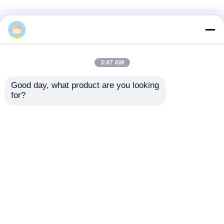
3:47 AM
Good day, what product are you looking 
for?
Grauwe aluminium
Yongsheng
honingraatpanelen
Aluminium
van staal met een
Honeycomb Panels -
dikte van 6 tot 17 mm
Branddicht en
Aanvraag sturen
Aanvraag sturen
voor lichte
geluidsabsorberend,
constructies
voor
kasten/kledingkast en
gebouwgevels,
Thuis
Ongeveer ons
Contacteer ons
Desktop Site
modellen
Sitemap
Privacybeleid
3003/3004/5005/5052