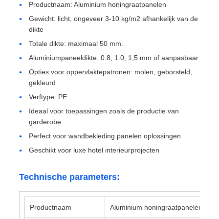
Productnaam: Aluminium honingraatpanelen
Gewicht: licht, ongeveer 3-10 kg/m2 afhankelijk van de
aluminium plaat
dikte
Totale dikte: maximaal 50 mm.
Aluminiumcirkel
Aluminiumpaneeldikte: 0.8, 1.0, 1,5 mm of aanpasbaar
Opties voor oppervlaktepatronen: molen, geborsteld,
gekleurd
Kleurgecoate aluminium spiraal
Verftype: PE
Ideaal voor toepassingen zoals de productie van
aluminiumrol
garderobe
Perfect voor wandbekleding panelen oplossingen
De Rol van de aluminiumstrook
Geschikt voor luxe hotel interieurprojecten
Technische parameters:
Aluminium geruite plaat
Productnaam
Aluminium honingraatpanelen
In reliëf gemaakt aluminium