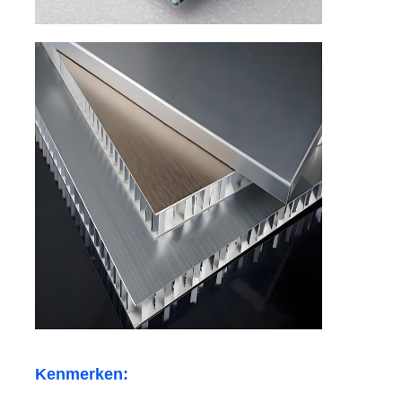
Fabriekstour
Kwaliteitscontrole
Neem contact met ons op
Nieuws
Gevallen
Offerte Aanvragen
Kenmerken:
Aluminiumfolie