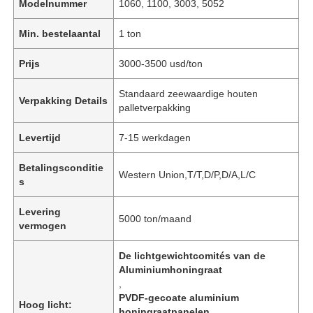
Modelnummer
1060, 1100, 3003, 5052
Min. bestelaantal
1 ton
Prijs
3000-3500 usd/ton
Standaard zeewaardige houten
Verpakking Details
palletverpakking
Levertijd
7-15 werkdagen
Betalingsconditie
Western Union,T/T,D/P,D/A,L/C
s
Levering
5000 ton/maand
vermogen
De lichtgewichtcomités van de
Aluminiumhoningraat
,
PVDF-gecoate aluminium
Hoog licht:
honingraatpanelen