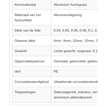
Kernmateriaal
Aluminium honingraat
gelamineerde aluminiumfolie
Materiaal van het
Aluminiumlegering
factuurblad
Aluminium honingraatpanelen
Dikte van de folie
0.04, 0.05, 0.06, 0.08, 0.1, 0,2 mm
Gewone dikte
6mm, 8mm, 10mm, 15mm, 20mm,
Aluminiumhoningraat
Gewicht
Lichte gewicht, ongeveer 3-10 kg/m
Spiegelaluminium
Oppervlaktepatroon
Gemaald, geborsteld, gekleurd
Verf
PE
Corrosiebestendigheid
Uitstekende corrosiebestendigheid
Toepassingen
Gebouwgevels, interieur, vervoer, r
aluminium plafondpaneel