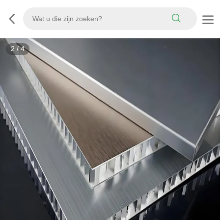
2
/
4