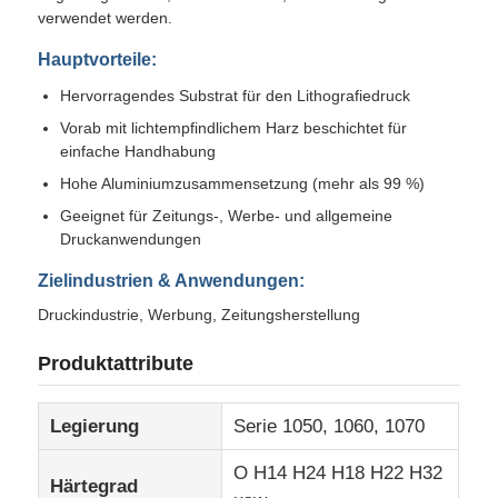
verwendet werden.
Hauptvorteile:
Hervorragendes Substrat für den Lithografiedruck
Vorab mit lichtempfindlichem Harz beschichtet für
einfache Handhabung
Hohe Aluminiumzusammensetzung (mehr als 99 %)
Geeignet für Zeitungs-, Werbe- und allgemeine
Druckanwendungen
Zielindustrien & Anwendungen:
Druckindustrie, Werbung, Zeitungsherstellung
Zu Hause
Produktattribute
Produkte
Legierung
Serie 1050, 1060, 1070
O H14 H24 H18 H22 H32
Härtegrad
Über uns