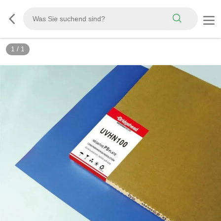
1
/
1