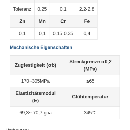
Toleranz
0,25
0,1
2,2-2,8
Aluminiumplatte
Zn
Mn
Cr
Fe
0,1
0,1
0,15-0,35
0,4
Aluminiumkreis
Mechanische Eigenschaften
Farbbeschichtete Aluminiumspule
Streckgrenze σ0,2
Zugfestigkeit (σb)
(MPa)
Aluminiumspule
170~305MPa
≥65
Aluminiumstreifen-Spule
Elastizitätsmodul
Glühtemperatur
(E)
Aluminiumkarschtafel
69,3~ 70,7 gpa
345℃
Prägeartiges Aluminium