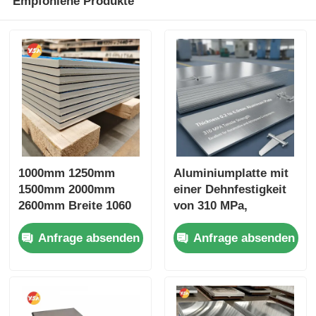
Empfohlene Produkte
1000mm 1250mm
Aluminiumplatte mit
1500mm 2000mm
einer Dehnfestigkeit
2600mm Breite 1060
von 310 MPa,
1100 3003 3004
ausgezeichnet für
Anfrage absenden
Anfrage absenden
Aluminiumlegierungsplatte
Automotive- und
Kundengröße
Luftfahrtkomponenten
geschlitzt besäumte
Kante Rostschutz
Massencontainerversand