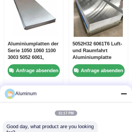
Aluminiumplatten der
5052H32 6061T6 Luft-
Serie 1050 1060 1100
und Raumfahrt
3003 5052 6061,
Aluminiumplatte
walzblank, 0,2–6,0
PVDF Beschichtet für
Anfrage absenden
Anfrage absenden
mm, für
Marine Deck
Konstruktionsprofile
Autostempel
in der Automobil-,
Gebäudefassade
Schiffs- und
Aluminum
Raumfahrtindustrie
11:17 PM
Good day, what product are you looking 