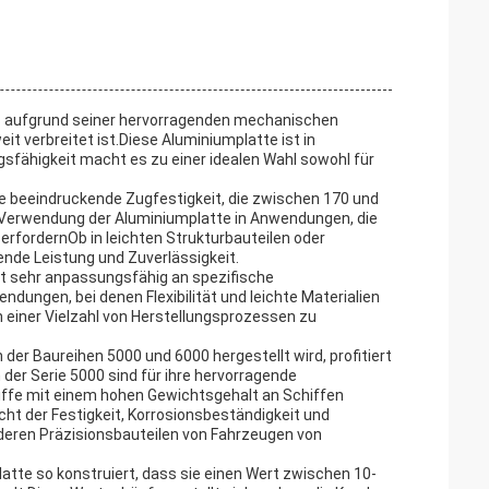
das aufgrund seiner hervorragenden mechanischen
 verbreitet ist.Diese Aluminiumplatte ist in
fähigkeit macht es zu einer idealen Wahl sowohl für
re beeindruckende Zugfestigkeit, die zwischen 170 und
ie Verwendung der Aluminiumplatte in Anwendungen, die
erfordernOb in leichten Strukturbauteilen oder
ende Leistung und Zuverlässigkeit.
it sehr anpassungsfähig an spezifische
dungen, bei denen Flexibilität und leichte Materialien
n einer Vielzahl von Herstellungsprozessen zu
er Baureihen 5000 und 6000 hergestellt wird, profitiert
der Serie 5000 sind für ihre hervorragende
iffe mit einem hohen Gewichtsgehalt an Schiffen
cht der Festigkeit, Korrosionsbeständigkeit und
anderen Präzisionsbauteilen von Fahrzeugen von
atte so konstruiert, dass sie einen Wert zwischen 10-