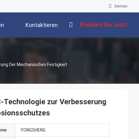
German
Plaudern Sie Jetzt
en
Kontaktieren
Sie Uns
ung Der Mechanischen Festigkeit
-Technologie zur Verbesserung
osionsschutzes
ame
YONGSHENG