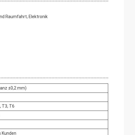
nd Raumfahrt, Elektronik
ranz ±0,2 mm)
, T3, T6
m
s Kunden