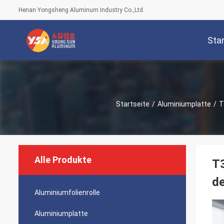
Henan Yongsheng Aluminum Industry Co.,Ltd.
Star
Startseite
/
Aluminiumplatte
/
T
Alle Produkte
T3
de
Aluminiumfolienrolle
Aluminiumplatte