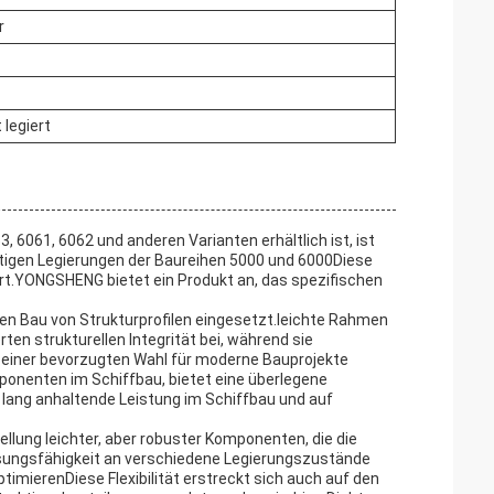
r
t legiert
6061, 6062 und anderen Varianten erhältlich ist, ist
ertigen Legierungen der Baureihen 5000 und 6000Diese
ert.YONGSHENG bietet ein Produkt an, das spezifischen
en Bau von Strukturprofilen eingesetzt.leichte Rahmen
en strukturellen Integrität bei, während sie
u einer bevorzugten Wahl für moderne Bauprojekte
onenten im Schiffbau, bietet eine überlegene
lang anhaltende Leistung im Schiffbau und auf
lung leichter, aber robuster Komponenten, die die
ssungsfähigkeit an verschiedene Legierungszustände
timierenDiese Flexibilität erstreckt sich auch auf den