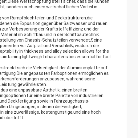
gelt.Diese Wertschöpfung stellt sicher, dass die Kunden
t, sondern auch einen wirtschaftlichen Vorteil in
g von Rumpfblechteilen und Deckstrukturen.die
 denen die Exposition gegenüber Salzwasser und rauen
h zur Verbesserung der Kraftstoffeffizienz und der
aterial im Schiffbau und in der Schiffbautechnik.
erstellung von Chassis-Schutzteilen verwendet.Seine
onenten vor Aufprall und Verschleiß, wodurch die
tability in thickness and alloy selection allows for the
intaining lightweight characteristics essential for fuel
treckt sich die Vielseitigkeit der Aluminiumplatte auf
Fertigung.Die angepassten Farboptionen ermöglichen es
 Markenanforderungen anzupassen, während seine
Leistung gewährleisten.
das eine anpassbare Ästhetik, einen breiten
ngsoptionen für eine breite Palette von industriellen
nd Deckfertigung sowie in Fahrzeugchassis-
llen Umgebungen, in denen die Festigkeit,
in eine zuverlässige, kostengünstige,und eine hoch
d übertrifft.