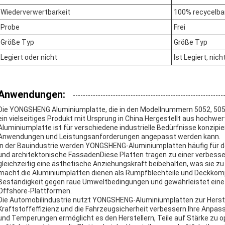
Wiederverwertbarkeit
100% recycelba
Probe
Frei
Größe Typ
Größe Typ
Legiert oder nicht
Ist Legiert, nich
Anwendungen:
Die YONGSHENG Aluminiumplatte, die in den Modellnummern 5052, 5053, 
ein vielseitiges Produkt mit Ursprung in China.Hergestellt aus hochw
Aluminiumplatte ist für verschiedene industrielle Bedürfnisse konzipi
Anwendungen und Leistungsanforderungen angepasst werden kann.
In der Bauindustrie werden YONGSHENG-Aluminiumplatten häufig für d
und architektonische FassadenDiese Platten tragen zu einer verbessert
gleichzeitig eine ästhetische Anziehungskraft beibehalten, was sie z
macht.die Aluminiumplatten dienen als Rumpfblechteile und Deckkomp
Beständigkeit gegen raue Umweltbedingungen und gewährleistet eine 
Offshore-Plattformen.
Die Automobilindustrie nutzt YONGSHENG-Aluminiumplatten zur Herstel
Kraftstoffeffizienz und die Fahrzeugsicherheit verbessern.Ihre Anpa
und Temperungen ermöglicht es den Herstellern, Teile auf Stärke zu op