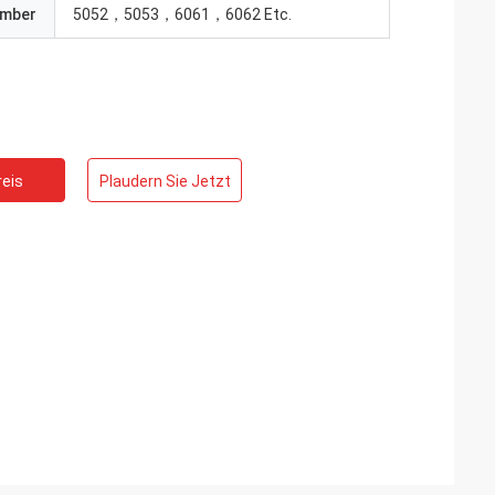
umber
5052，5053，6061，6062 Etc.
eis
Plaudern Sie Jetzt