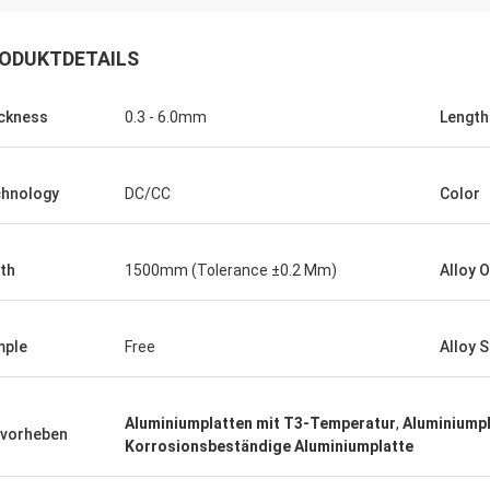
ODUKTDETAILS
ckness
0.3 - 6.0mm
Length
hnology
DC/CC
Color
th
1500mm (Tolerance ±0.2 Mm)
Alloy 
mple
Free
Alloy 
Aluminiumplatten mit T3-Temperatur
,
Aluminiump
vorheben
Korrosionsbeständige Aluminiumplatte