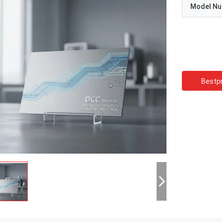
Model N
Bestpr