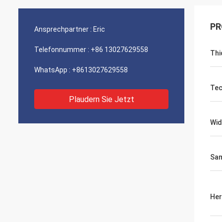
PR
Ansprechpartner :
Eric
Telefonnummer :
+86 13027629558
Thi
WhatsApp :
+8613027629558
Tec
Plaudern Sie Jetzt
Wid
Sa
Her