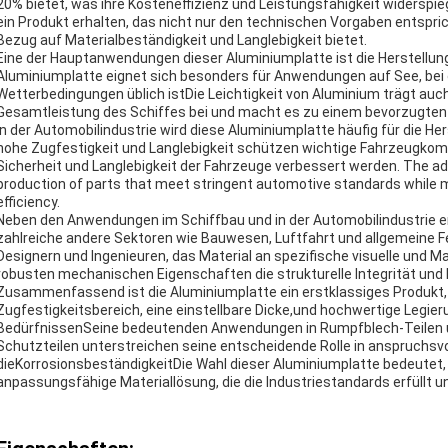
20% bietet, was ihre Kosteneffizienz und Leistungsfähigkeit widerspie
ein Produkt erhalten, das nicht nur den technischen Vorgaben entsprich
Bezug auf Materialbeständigkeit und Langlebigkeit bietet.
Eine der Hauptanwendungen dieser Aluminiumplatte ist die Herstellun
Aluminiumplatte eignet sich besonders für Anwendungen auf See, bei
Wetterbedingungen üblich istDie Leichtigkeit von Aluminium trägt auc
Gesamtleistung des Schiffes bei und macht es zu einem bevorzugten M
In der Automobilindustrie wird diese Aluminiumplatte häufig für die H
hohe Zugfestigkeit und Langlebigkeit schützen wichtige Fahrzeugkomp
Sicherheit und Langlebigkeit der Fahrzeuge verbessert werden. The adap
production of parts that meet stringent automotive standards while ma
efficiency.
Neben den Anwendungen im Schiffbau und in der Automobilindustrie ers
zahlreiche andere Sektoren wie Bauwesen, Luftfahrt und allgemeine 
Designern und Ingenieuren, das Material an spezifische visuelle und
robusten mechanischen Eigenschaften die strukturelle Integrität und 
Zusammenfassend ist die Aluminiumplatte ein erstklassiges Produkt, 
Zugfestigkeitsbereich, eine einstellbare Dicke,und hochwertige Legieru
BedürfnissenSeine bedeutenden Anwendungen in Rumpfblech-Teilen u
Schutzteilen unterstreichen seine entscheidende Rolle in anspruchsvo
dieKorrosionsbeständigkeitDie Wahl dieser Aluminiumplatte bedeutet, 
anpassungsfähige Materiallösung, die die Industriestandards erfüllt un