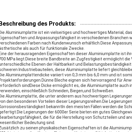
Beschreibung des Produkts:
Die Aluminiumplatte ist ein vielseitiges und hochwertiges Material, 
Eigenschaften und Anpassungsfähigkeit in verschiedenen Branchen weit
verschiedenen Farben nach Kundenwunsch erhältlich.Diese Anpassungs
ästhetische als auch für funktionale Zwecke.
Eine der herausragenden Eigenschaften dieser Aluminiumplatte ist ih
700 MPa liegt.Diese breite Bandbreite an Zugfestigkeit ermöglicht d
unterschiedliche Ebenen der Haltbarkeit und Belastungsbeständigkeit 
schweren Industriebauteilen, diese Aluminiumplatte liefert gleichbleib
Die Aluminiumplattendicke variiert von 0,3 mm bis 6,0 mm und ist som
Projektanforderungen.Dünne Bleche eignen sich hervorragend für Anwen
erforderlich sindDiese Dicke ermöglicht es, die Aluminiumplatte auch i
verwenden, einschließlich Schneiden, Biegen,und Schweißen.
Die Aluminiumplatte, die unter anderem aus hochwertigen Legierungen d
von den besonderen Vorteilen dieser Legierungsreihen.Die Legierungen 
Korrosionsbeständigkeit bekanntIn den meisten Fällen werden die Sch
gefertigt.Die Legierungen der 6000er Serie bieten ein gutes Gleichgewi
Bearbeitungsfähigkeit, die für die Herstellung von Schutzteilen und 
wesentlicher Bedeutung sind.
Zusätzlich zu seinen physikalischen Eigenschaften ist die Aluminiumpl