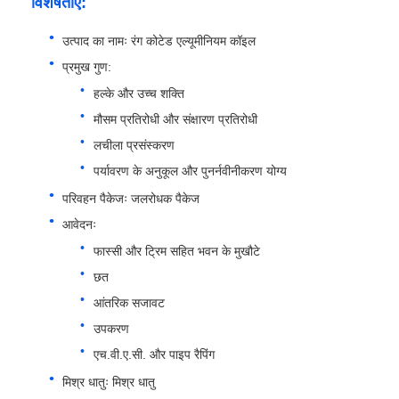
विशेषताएं:
उत्पाद का नामः रंग कोटेड एल्यूमीनियम कॉइल
एल्यूमीनियम पन्नी
प्रमुख गुण:
हल्के और उच्च शक्ति
एल्यूमीनियम हनीकॉम्ब पैनल
मौसम प्रतिरोधी और संक्षारण प्रतिरोधी
लचीला प्रसंस्करण
एल्यूमिनियम मधुकोश
पर्यावरण के अनुकूल और पुनर्नवीनीकरण योग्य
परिवहन पैकेजः जलरोधक पैकेज
मिरर एल्यूमीनियम
आवेदनः
फास्सी और ट्रिम सहित भवन के मुखौटे
छत
आंतरिक सजावट
उपकरण
एच.वी.ए.सी. और पाइप रैपिंग
मिश्र धातुः मिश्र धातु