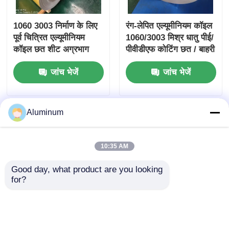
1060 3003 निर्माण के लिए
रंग-लेपित एल्यूमीनियम कॉइल
पूर्व चित्रित एल्यूमीनियम
1060/3003 मिश्र धातु पीई/
कॉइल छत शीट अग्रभाग
पीवीडीएफ कोटिंग छत / बाहरी
सामग्री
दीवारों / छतों के लिए विशेष
जांच भेजें
जांच भेजें
Aluminum
10:35 AM
Good day, what product are you looking 
for?
रंग-लेपित एल्यूमीनियम
कलर कोटेड एल्यूमीनियम
1060/3003 PE/PVDF
कॉइल
कोटिंग अनुकूलन योग्य रंग
1050/1060/1100/3003 |