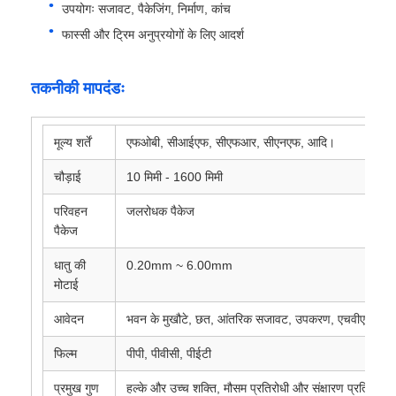
उपयोगः सजावट, पैकेजिंग, निर्माण, कांच
फास्सी और ट्रिम अनुप्रयोगों के लिए आदर्श
तकनीकी मापदंडः
मूल्य शर्तें
एफओबी, सीआईएफ, सीएफआर, सीएनएफ, आदि।
चौड़ाई
10 मिमी - 1600 मिमी
परिवहन
जलरोधक पैकेज
पैकेज
धातु की
0.20mm ~ 6.00mm
मोटाई
आवेदन
भवन के मुखौटे, छत, आंतरिक सजावट, उपकरण, एचवीएसी, पाइ
फिल्म
पीपी, पीवीसी, पीईटी
प्रमुख गुण
हल्के और उच्च शक्ति, मौसम प्रतिरोधी और संक्षारण प्रतिरोधी,