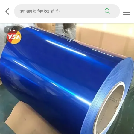
3
/
4