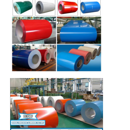
कारखाने का दौरा
गुणवत्ता नियंत्रण
हमसे संपर्क करें
समाचार
मामले
उद्धरण मांगें
एल्यूमीनियम पन्नी रोल