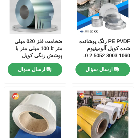
PE PVDF رنگ پوشانده
ضخامت فلز 020 میلی
شده کویل آلومینیوم
متر تا 100 میلی متر با
1060 3003 5052 0.2-
پوشش رنگی کویل
6.0mm UV مقاوم در
آلومینیومی مواد پوشش
ارسال سؤال
ارسال سؤال
برابر آب و هوا برای
داده شده برای راه حل
سقف خروجی ساختمان
های سبک و بادوام
تزئینات
طراحی شده است