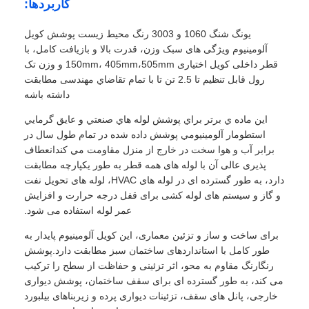
کاربردها:
یونگ شنگ 1060 و 3003 رنگ محیط زیست پوشش کویل
آلومینیوم ویژگی های سبک وزن، قدرت بالا و بازیافت کامل، با
قطر داخلی کویل اختیاری 150mm، 405mm،505mm و وزن تک
رول قابل تنظیم تا 2.5 تن تا با تمام تقاضاي مهندسی مطابقت
داشته باشه
اين ماده ي برتر براي پوشش لوله هاي صنعتي و عایق گرمايي
استطومار آلومينيومي پوشش داده شده در تمام طول سال در
برابر آب و هوا سخت در خارج از منزل مقاومت مي کندانعطاف
پذیری عالی آن با لوله های همه قطر به طور یکپارچه مطابقت
دارد، به طور گسترده ای در لوله های HVAC، لوله های تحویل نفت
و گاز و سیستم های لوله کشی برای قفل درجه حرارت و افزایش
عمر لوله استفاده می شود.
برای ساخت و ساز و تزئین معماری، این کویل آلومینیوم پایدار به
طور کامل با استانداردهای ساختمان سبز مطابقت دارد.پوشش
رنگارنگ مقاوم به محو، اثر تزئینی و حفاظت از سطح را ترکیب
می کند، به طور گسترده ای برای سقف ساختمان، پوشش دیواری
خارجی، پانل های سقف، تزئینات دیواری پرده و زیربناهای بیلبورد