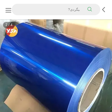
3
/
4