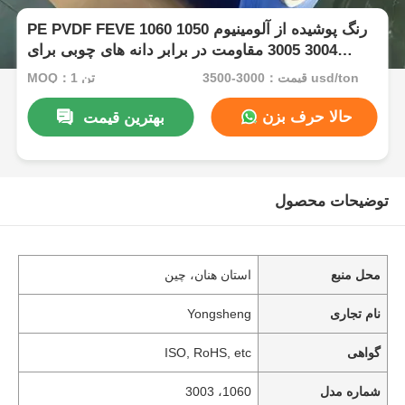
PE PVDF FEVE رنگ پوشیده از آلومینیوم 1050 1060
3004 3005 مقاومت در برابر دانه های چوبی برای
سقف دیوار پرده
قیمت：3000-3500 usd/ton
MOQ：1 تن
حالا حرف بزن
بهترین قیمت
توضیحات محصول
محل منبع
استان هنان، چین
نام تجاری
Yongsheng
گواهی
ISO, RoHS, etc
شماره مدل
1060، 3003