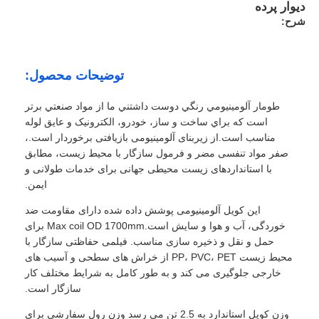
دیوار پرده
شرح:
توضیحات محصول:
طومار آلومينيومي رنگي دوست داشتني ما از مواد صنعتي برتر
است که براي ساخت و ساز، خودرو، الکترونيک و عایق لوله
مناسب است.از زیربنای آلومینیومی بازیافتی برخوردار است.،
صفر مواد تنفسی مضر و فرمول سازگار با محیط زیست، مطابق
با استانداردهای زیست محیطی جهانی برای خدمات طولانی و
ایمن.
این کویل آلومینیومی پوشش داده شده دارای مقاومت ضد
خوردگی، آب و هوا و سایش است.Max coil OD 1700mm برای
حمل و نقل و ذخیره سازی مناسب. فیلمی حفاظتی سازگار با
محیط زیست PP، PVC، PET از خراش های سطحی و آسیب های
خارجی جلوگیری می کند و به طور کامل به شرایط مختلف کار
سازگار است.
وزن کویل استاندارد به 2.5 تن می رسد وزن رول سفارشی برای