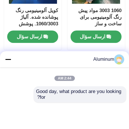
1060 3003 مواد پیش
کویل آلومینیومی رنگ
رنگ آلومینیومی برای
پوشانده شده. آلیاژ
ساخت و ساز
1060/3003. پوشش
PE/PVDF. تخصصی
ارسال سؤال
ارسال سؤال
برای سقف / دیوارهای
بیرونی / سقف.
Aluminum
2:44 AM
Good day, what product are you looking 
for?
آلومینیوم 1060/3003
کویل آلومینیوم رنگی
رنگ پوشیده PE/PVDF
1050/1060/1100/3003 |
پوشش رنگ و مشخصات
پوشش