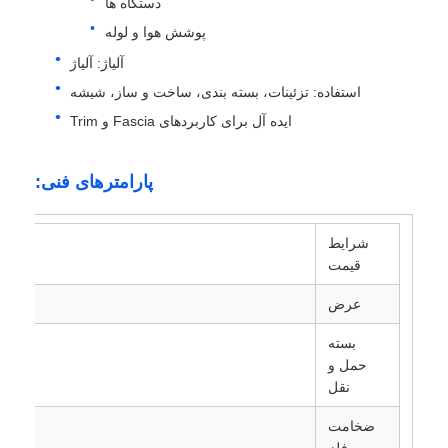
دستگاه ها
پوشش هوا و لوله
آلیاژ: آلیاژ
استفاده: تزئینات، بسته بندی، ساخت و ساز، شیشه
ایده آل برای کاربردهای Fascia و Trim
پارامترهای فنی:
شرایط
R، CNF
قیمت
عرض
بسته
حمل و
نقل
ضخامت
فلز