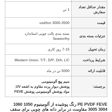
مقدار حداقل تعداد
1 تن
سفارش
قیمت
3000-3500 usd/ton
بسته بندی پالت چوبی استاندارد
جزئیات بسته بندی
Seaworthy
زمان تحویل
7-15 روز کاری
شرایط پرداخت
Western Union، T/T، D/P، D/A، L/C
قابلیت ارائه
5000 تن در ماه
سیم پیچ آلومینیومی
,
برجسته:
پوشش دیوار پرده مقاوم به اشعه UV
,
مواد پوشش آلومینیومی پوشش FEVE
PE PVDF FEVE رنگ پوشیده از آلومینیوم 1050 1060
3004 3005 مقاومت در برابر دانه های چوبی برای سقف