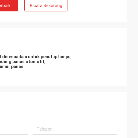
rbaik
Bicara Sekarang
t disesuaikan untuk penutup lampu
,
indung panas otomotif
,
sumur panas