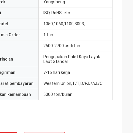
rek
Yongsheng
i
ISO, RoHS, etc
odel
1050,1060,1100,3003,
 min Order
1 ton
2500-2700 usd/ton
Pengepakan Palet Kayu Layak
rincian
Laut Standar
ngiriman
7-15 hari kerja
yarat pembayaran
Western Union,T/T,D/P,D/A,L/C
kan kemampuan
5000 ton/bulan