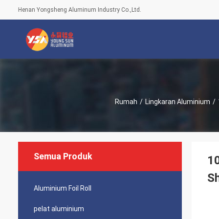
Henan Yongsheng Aluminum Industry Co.,Ltd.
Rumah
/
Lingkaran Aluminium
/
Semua Produk
10
Sh
Aluminium Foil Roll
pelat aluminium