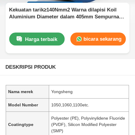
Kekuatan tarik≥140Nmm2 Warna dilapisi Koil
Aluminium Diameter dalam 405mm Sempurna
untuk panel signage atap dan peralatan listrik
bicara sekarang
Harga terbaik
DESKRIPSI PRODUK
Nama merek
Yongsheng
Model Number
1050,1060,1100etc.
Polyester (PE), Polyvinylidene Fluoride
Coatingtype
(PVDF), Silicon Modified Polyester
(SMP)