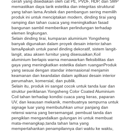
cerah yang disediakan oleh cat PE, PVDF, HDP, dan SMP
memastikan daya tarik estetika dan integritas struktural
yang tahan lama.Arsitek dan pembangun sering memilih
produk ini untuk menciptakan modern, dinding tirai yang
ramping dan tahan cuaca yang meningkatkan fasad
bangunan sambil memberikan perlindungan terhadap
elemen lingkungan.
Selain dinding tirai, kumparan aluminium Yongsheng
banyak digunakan dalam proyek desain interior.tahan
lamaApakah untuk panel dinding dekoratif, sistem langit-
langit, atau aksen furnitur yang disesuaikan,Koil
aluminium berlapis warna menawarkan fleksibilitas dan
gaya yang meningkatkan estetika dalam ruanganProduk
yang sesuai dengan standar internasional menjamin
keamanan dan keandalan dalam aplikasi desain interior
perumahan, komersial, dan publik.
Selain itu, produk ini sangat cocok untuk tanda luar dan
struktur periklanan.Yongsheng Color Coated Aluminium
Coil tahan terhadap kondisi cuaca yang keras, paparan
UV, dan keausan mekanik, membuatnya sempurna untuk
signage luar yang membutuhkan umur panjang dan
retensi warna yang bersemangat. pembuat tanda dan
pengiklan mengandalkan gulungan ini untuk membuat
mata-menangkap,tanda tahan lama yang
mempertahankan penampilannya dari waktu ke waktu,