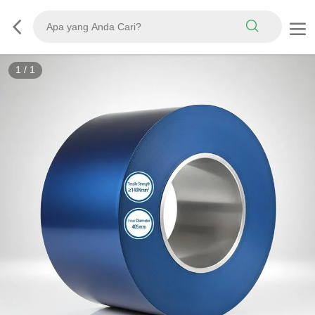
1
/
1