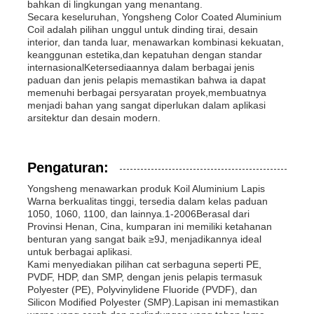
bahkan di lingkungan yang menantang.
Secara keseluruhan, Yongsheng Color Coated Aluminium
Coil adalah pilihan unggul untuk dinding tirai, desain
interior, dan tanda luar, menawarkan kombinasi kekuatan,
keanggunan estetika,dan kepatuhan dengan standar
internasionalKetersediaannya dalam berbagai jenis
paduan dan jenis pelapis memastikan bahwa ia dapat
memenuhi berbagai persyaratan proyek,membuatnya
menjadi bahan yang sangat diperlukan dalam aplikasi
arsitektur dan desain modern.
Pengaturan:
Yongsheng menawarkan produk Koil Aluminium Lapis
Warna berkualitas tinggi, tersedia dalam kelas paduan
1050, 1060, 1100, dan lainnya.1-2006Berasal dari
Provinsi Henan, Cina, kumparan ini memiliki ketahanan
benturan yang sangat baik ≥9J, menjadikannya ideal
untuk berbagai aplikasi.
Kami menyediakan pilihan cat serbaguna seperti PE,
PVDF, HDP, dan SMP, dengan jenis pelapis termasuk
Polyester (PE), Polyvinylidene Fluoride (PVDF), dan
Silicon Modified Polyester (SMP).Lapisan ini memastikan