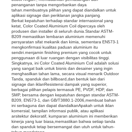
penanganan tanpa mengorbankan daya
tahan.membuatnya pilihan yang dapat diandalkan untuk
aplikasi signage dan periklanan jangka panjang.
Tur Pabrik
Berkat kepatuhan terhadap standar internasional yang
ketat, Color Coated Aluminium Coil dipercaya oleh
produsen dan installer di seluruh dunia.Standar ASTM-
Kontrol kualitas
B209 memastikan lembaran aluminium memenuhi
persyaratan sifat mekanik dan kimia, sementara EN573-1
mengkonfirmasi kualitas paduan aluminium itu
sendiri.menjamin finishing premium yang cocok untuk
Hubungi Kami
penggunaan di luar ruangan dengan visibilitas tinggi.
Singkatnya, ini Color Coated Aluminium Coil adalah solusi
yang sangat baik untuk bisnis dan desainer yang ingin
Berita
menghasilkan tahan lama, secara visual menarik Outdoor
Tanda, spanduk dan billboard,dan bentuk lain dari
signage dan iklanResistensi dampak yang superior,
berbagai pilihan pelapis termasuk PE, PVDF, HDP, dan
Kasus
SMP, bersama dengan kepatuhan dengan standar ASTM-
B209, EN573-1, dan GB/T3880.1-2006,membuat bahan
ini serbaguna dan dapat diandalkanApakah untuk iklan
Minta Penawaran Harga
komersial, tampilan informasi publik, atau aplikasi
arsitektur dekoratif, kumparan aluminium ini memberikan
kinerja yang luar biasa,memastikan bahwa setiap tanda
dan spanduk tetap bersemangat dan utuh untuk tahun-
Aluminium Foil Roll
tahun mendatang.