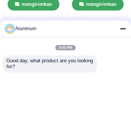
mengirimkan
mengirimkan
Fasad
Khusus untuk Atap /
Dinding Eksterior /
permintaan
permintaan
Langit-langit
Aluminum
4:05 PM
Good day, what product are you looking 
for?
Aluminium berlapis
Kumparan Aluminium
warna 1060/3003
Berlapis Warna
PE/PVDF lapisan
1050/1060/1100/3003 |
warna dan spesifikasi
Pelapis
mengirimkan
mengirimkan
yang dapat
PE/PVDF/HDP/SMP |
disesuaikan khusus
Kilap Tinggi 80-90 |
permintaan
permintaan
untuk konstruksi,
Untuk Dinding & Atap
dekorasi dan pintu
Eksterior/Interior
Rumah
Tentang kita
Hubungi kami
Desktop Site