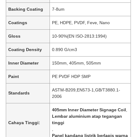
Backing Coating
7-8um
Coatings
PE, HDPE, PVDF, Feve, Nano
Gloss
10-90%(EN ISO-2813:1994)
Coating Density
0.890 G/cm3
Inner Diameter
150mm, 405mm, 505mm
Paint
PE PVDF HDP SMP
ASTM-B209,EN573-1,GB/T3880.1-
Standards
2006
405mm Inner Diameter Signage Coil
,
Lembar aluminium atap tegangan
Cahaya Tinggi:
tinggi
,
Panel kandang listrik berlapis warna