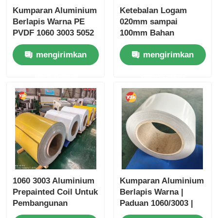
Kumparan Aluminium
Ketebalan Logam
Berlapis Warna PE
020mm sampai
PVDF 1060 3003 5052
100mm Bahan
0.2-6.0mm Tahan
Lapisan Koil
mengirimkan
mengirimkan
Cuaca UV untuk Atap
Aluminium Lapisan
Talang Dekorasi
Berwarna Dirancang
permintaan
permintaan
Bangunan
untuk Solusi Ringan
dan awet
1060 3003 Aluminium
Kumparan Aluminium
Prepainted Coil Untuk
Berlapis Warna |
Pembangunan
Paduan 1060/3003 |
Lembar Atap Material
Lapisan PE/PVDF |