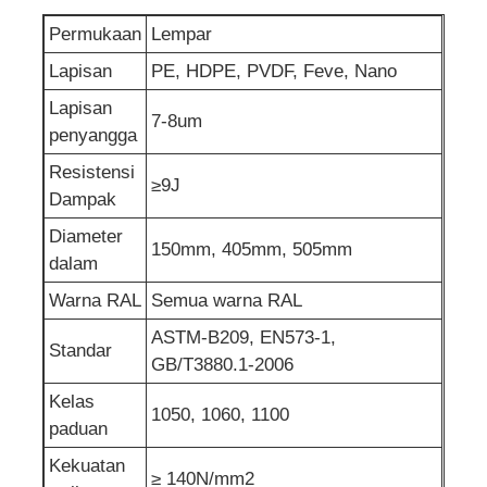
Permukaan
Lempar
foil aluminium berlapis
Lapisan
PE, HDPE, PVDF, Feve, Nano
Lapisan
7-8um
Panel sarang lebah aluminium
penyangga
Resistensi
≥9J
Sarang Lebah Aluminium
Dampak
Diameter
150mm, 405mm, 505mm
Cermin aluminium
dalam
Warna RAL
Semua warna RAL
ASTM-B209, EN573-1,
Standar
GB/T3880.1-2006
Kelas
1050, 1060, 1100
paduan
Kekuatan
≥ 140N/mm2