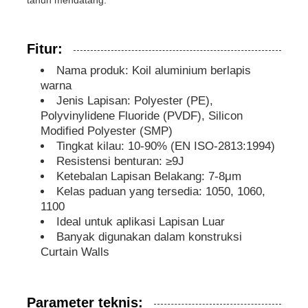
pelat aluminium
Fitur:
Nama produk: Koil aluminium berlapis
Lingkaran aluminium
warna
Jenis Lapisan: Polyester (PE),
Polyvinylidene Fluoride (PVDF), Silicon
Kumparan aluminium yang dilapisi warna
Modified Polyester (SMP)
Tingkat kilau: 10-90% (EN ISO-2813:1994)
Resistensi benturan: ≥9J
kumparan aluminium
Ketebalan Lapisan Belakang: 7-8μm
Kelas paduan yang tersedia: 1050, 1060,
1100
Kumparan Strip Aluminium
Ideal untuk aplikasi Lapisan Luar
Banyak digunakan dalam konstruksi
Curtain Walls
Piring kotak -kotak aluminium
Aluminium timbul
Parameter teknis: