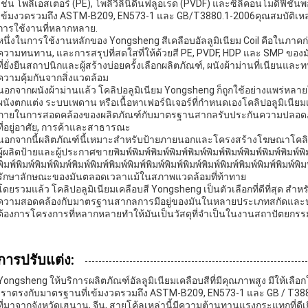
เช่น โพลีเอสเตอร์ (PE), โพลีวิลินิดีนฟลูอเรด (PVDF) และซิลิคอนโมดิฟิชั
เข้มงวดรวมถึง ASTM-B209, EN573-1 และ GB/T3880.1-2006คุณสมบัติเหล่าน
การใช้งานที่หลากหลาย.
หนึ่งในการใช้งานหลักของ Yongsheng สีเคลือบอัลลูมิเนียม Coil คือในภา
ความทนทาน, และการสรุปที่สดใสที่ให้ด้วยสี PE, PVDF, HDP และ SMP ข
ที่ยั่งยืนสถาปนิกและผู้สร้างบ่อยครั้งเลือกผลิตภัณฑ์, ผนังผ้าม่านที่เนีย
ความคุ้มกันจากสิ่งแวดล้อม
นอกจากผนังผ้าม่านแล้ว โคลิปอลูมิเนียม Yongsheng ก็ถูกใช้อย่างแพร่
ผนังตกแต่ง ระบบเพดาน หรือเนื้อหาเฟอร์นิเจอร์ที่กําหนดเองโคลิปอลูมิเนี
ภายในการสอดคล้องของผลิตภัณฑ์กับมาตรฐานสากลรับประกันความปลอดภ
ที่อยู่อาศัย, การค้าและสาธารณะ
นอกจากนี้ผลิตภัณฑ์นี้เหมาะสําหรับป้ายภายนอกและโครงสร้างโฆษณาโคลิป
ผู้ผลิตป้ายและผู้ประกาศขายพิมพ์พิมพ์พิมพ์พิมพ์พิมพ์พิมพ์พิมพ์พิมพ์พิมพ์พิมพ์พิมพ
พิมพ์พิมพ์พิมพ์พิมพ์พิมพ์พิมพ์พิมพ์พิมพ์พิมพ์พิมพ์พิมพ์พิมพ์พิมพ์พิมพ์พิมพ์พิมพ์พิมพ
รักษาลักษณะของมันตลอดเวลาแม้ในสภาพแวดล้อมที่ท้าทาย
โดยรวมแล้ว โคลิปอลูมิเนียมเคลือบสี Yongsheng เป็นตัวเลือกที่ดีที่สุด
ความสอดคล้องกับมาตรฐานสากลการมีอยู่ของมันในหลายประเภทสกัดและ
ต้องการโครงการที่หลากหลายทําให้มันเป็นวัสดุที่จําเป็นในงานสถาปัตยกร
การปรับแต่ง:
Yongsheng ให้บริการผลิตภัณฑ์อัลลูมิเนียมเคลือบสีที่มีคุณภาพสูง มีให้เล
เราตรงกับมาตรฐานที่เข้มงวดรวมถึง ASTM-B209, EN573-1 และ GB / T38
ที่มาจากจังหวัดเฮนาน, จีน, สายโค้ลเหล่านี้มีความต้านทานแรงกระแทกที่ดีเย