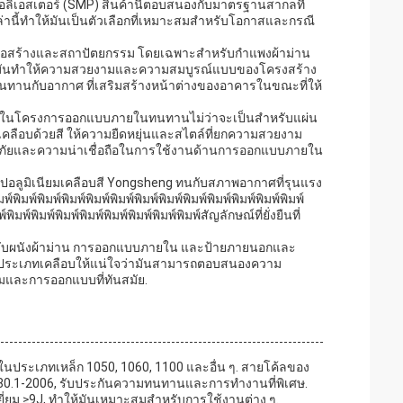
่นพอลิเอสเตอร์ (SMP) สินค้านี้ตอบสนองกับมาตรฐานสากลที่
ี้ทําให้มันเป็นตัวเลือกที่เหมาะสมสําหรับโอกาสและกรณี
คก่อสร้างและสถาปัตยกรรม โดยเฉพาะสําหรับกําแพงผ้าม่าน
องมันทําให้ความสวยงามและความสมบูรณ์แบบของโครงสร้าง
นและทนทานกับอากาศ ที่เสริมสร้างหน้าต่างของอาคารในขณะที่ให้
หลายในโครงการออกแบบภายในทนทานไม่ว่าจะเป็นสําหรับแผ่น
ยมเคลือบด้วยสี ให้ความยืดหยุ่นและสไตล์ที่ยกความสวยงาม
ัยและความน่าเชื่อถือในการใช้งานด้านการออกแบบภายใน
อลูมิเนียมเคลือบสี Yongsheng ทนกับสภาพอากาศที่รุนแรง
์พิมพ์พิมพ์พิมพ์พิมพ์พิมพ์พิมพ์พิมพ์พิมพ์พิมพ์พิมพ์พิมพ์พิมพ์
์พิมพ์พิมพ์พิมพ์พิมพ์พิมพ์พิมพ์พิมพ์พิมพ์สัญลักษณ์ที่ยั่งยืนที่
 สําหรับผนังผ้าม่าน การออกแบบภายใน และป้ายภายนอกและ
ประเภทเคลือบให้แน่ใจว่ามันสามารถตอบสนองความ
รมและการออกแบบที่ทันสมัย.
ือกในประเภทเหล็ก 1050, 1060, 1100 และอื่น ๆ. สายโค้ลของ
80.1-2006, รับประกันความทนทานและการทํางานที่พิเศษ.
ี่ยม ≥9J, ทําให้มันเหมาะสมสําหรับการใช้งานต่าง ๆ.