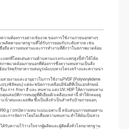
อบสนองความต้องการอย่างเข้มงวด ของการใช้งานภายนอกต่างๆ
ลิตตามมาตรฐานที่ได้รับการยอมรับระดับสากล เช่น
ชื่อถือ ความทนทานและการทํางานที่ดีกว่าในสภาพแวดล้อม
กระแทกที่โดดเด่นความต้านทานแรงกระแทกสูงนี้ทําให้โค้ล
นสภาพแวดล้อมภายนอกที่ต้องการซึ่งความทนทานเป็นสิ่ง
่ซับซ้อนวัสดุรักษาความสมบูรณ์แบบทางโครงสร้างและความน่า
้านความสวยงามและอายุยาวในการใช้งานPVDF (Polyvinylidene
ปรุงซิลิคอน) แต่ละชนิดการเคลือบมีข้อดีที่เป็นเอกลักษณ์:
น เรื่อง การ รักษา สี และ ทนทาน แสง UV; HDP ให้ความทนทาน
สมบัติการทนฤดูที่ดีเยี่ยมผิวเคลือบเหล่านี้ ทําให้กลมอลู
้ําฝนและมลพิษ ซึ่งเป็นสิ่งจําเป็นสําหรับป้ายภายนอก,
่ 0.890 g / cm3ความหนาแน่นเฉพาะนี้ สนับสนุนการผสมผสาน
และการจัดการโดยไม่เสี่ยงความทนทาน.ทําให้มันเป็นทาง
้รับความไว้วางใจจากผู้ผลิตและผู้ติดตั้งทั่วโลกมาตรฐาน