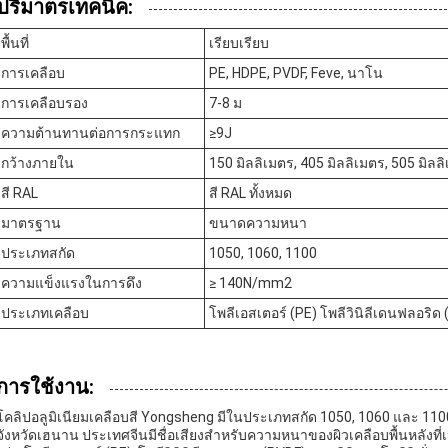
ปริมาตรเทคนิค:
พื้นที่
เรียบเรียบ
การเคลือบ
PE, HDPE, PVDF, Feve, นาโน
การเคลือบรอง
7-8 ม
ความต้านทานต่อการกระแทก
≥9J
กว้างภายใน
150 มิลลิเมตร, 405 มิลลิเมตร, 505 มิลล
สี RAL
สี RAL ทั้งหมด
มาตรฐาน
ขนาดความหนา
ประเภทสกัด
1050, 1060, 1100
ความแข็งแรงในการดึง
≥ 140N/mm2
ประเภทเคลือบ
โพลีเอสเตอร์ (PE) โพลีวินิลีเดนฟลอริด
การใช้งาน:
โคลิปอลูมิเนียมเคลือบสี Yongsheng มีในประเภทสกัด 1050, 1060 และ 110
จังหวัดเฮนาน ประเทศจีนมีชื่อเสียงสําหรับความหนาของผิวเคลือบพื้นหลังที