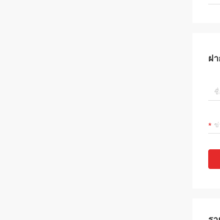
ฝา
รา