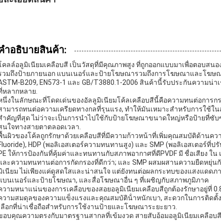
คําอธิบายสินค้า:
โคลล์อลูมิเนียมเคลือบสี เป็นวัสดุที่มีคุณภาพสูง ที่ถูกออกแบบมาเพื่อต
รวมถึงป้ายภายนอก แบนเนอร์และป้ายโฆษณารวมถึงการโฆษณาและโฆษณาผ
ASTM-B209, EN573-1 และ GB/T3880.1-2006 สินค้านี้รับประกันความน่าเ
ที่หลากหลาย.
หนึ่งในลักษณะที่โดดเด่นของอัลลูมิเนียมโค้ลเคลือบสีนี้คือความทนต่อการ
สามารถทนต่อความเครียดทางกลที่รุนแรง, ทําให้มันเหมาะสําหรับการใช้ใ
สําคัญที่สุด ไม่ว่าจะเป็นการนําไปใช้กับป้ายโฆษณาขนาดใหญ่หรือป้ายที
สนใจทางสายตาตลอดเวลา.
พื้นผิวของโค้ลถูกรักษาด้วยเคลือบสีที่มีความก้าวหน้าที่เพิ่มคุณสมบัติด
Fluoride), HDP (พอลิเอสเตอร์ความทนทานสูง) และ SMP (พอลิเอสเตอร์ที่ปรับ
PE ให้การป้องกันที่คุ้มค่าและทนทานกับสภาพอากาศที่ดีPVDF มี ชื่อเสียง ใ
และความทนทานต่อการกัดกรองที่ดีกว่า; และ SMP ผสมผสานความยืดหยุ่นกับคุณ
มิเนียม ไม่เพียงแค่ดูสดใสและน่าสนใจ แต่ยังทนต่อผลกระทบของแสงแดดภาวะน
แบนเนอร์และป้ายโฆษณา, และสื่อโฆษณาอื่น ๆ ที่เผชิญกับสภาพภูมิภาค
ความหนาแน่นของการเคลือบของสอยอลูมิเนียมเคลือบสีถูกต้องรักษาอยู่ที
ความสมดุลของความแข็งแรงและคุณสมบัติน้ําหนักเบา, สะดวกในการติดตั้ง
เลือกที่น่าเชื่อถือสําหรับการใช้งานป้ายและโฆษณาระยะยาว.
ขอบคุณความตรงกับมาตรฐานสากลที่เข้มงวด สายสับอ้อมอลูมิเนียมเคลือบสีได