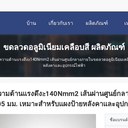
บ้าน
เกี่ยวกับเรา
ผลิตภัณฑ์
เ
ขดลวดอลูมิเนียมเคลือบสี ผลิตภัณฑ์
ความต้านแรงดึง≥140Nmm2 เส้นผ่านศูนย์กลางภายในขดลวดอลูมิเนียมเคลื
หลังคาและอุปกรณ์ไฟฟ้า
ามต้านแรงดึง≥140Nmm2 เส้นผ่านศูนย์กลา
05 มม. เหมาะสำหรับแผงป้ายหลังคาและอุปก
ชื่อแบรนด์