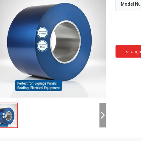
Model N
ราคาถูกท