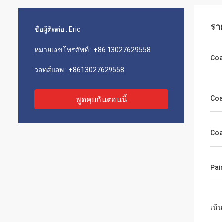
รา
ชื่อผู้ติดต่อ :
Eric
หมายเลขโทรศัพท์ :
+86 13027629558
Coa
วอทส์แอพ :
+8613027629558
Coa
พูดคุยกันตอนนี้
Coa
Pai
เน้