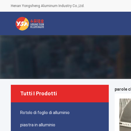
Henan Yongsheng Aluminum Industry Co.,Ltd.
parole c
Tutti I Prodotti
Rotolo di foglio di alluminio
piastra in alluminio