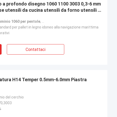
nio a profondo disegno 1060 1100 3003 0,3-6 mm
e utensili da cucina utensili da forno utensili da
luminio 1060 per pentole
,
disco in alluminio 1100 per pentole
,
imbutit
andard per pallet in legno idoneo alla navigazione marittima
orativi
Contattaci
filatura H14 Temper 0.5mm-6.0mm Piastra
nio del cerchio
70,3003
%