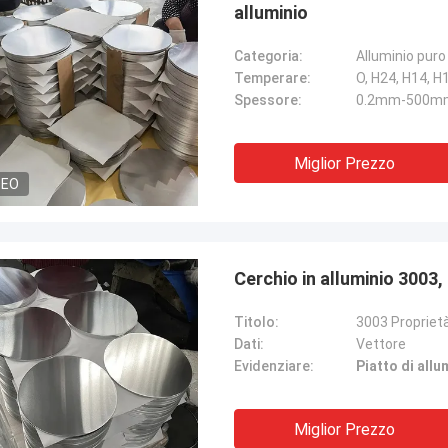
alluminio
Categoria:
Alluminio puro
Temperare:
O, H24, H14, H
Spessore:
0.2mm-500m
Miglior Prezzo
DEO
Cerchio in alluminio 3003,
Titolo:
3003 Proprietà
Dati:
Vettore
Evidenziare:
Piatto di allu
Miglior Prezzo