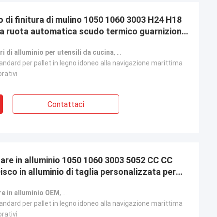
io di finitura di mulino 1050 1060 3003 H24 H18
la ruota automatica scudo termico guarnizione
ri di alluminio per utensili da cucina
,
Disco di alluminio di rivestime
andard per pallet in legno idoneo alla navigazione marittima
orativi
Contattaci
are in alluminio 1050 1060 3003 5052 CC CC
sco in alluminio di taglia personalizzata per
 per autoveicoli Lava calore
re in alluminio OEM
,
Disco di alluminio di dimensioni personalizzate
andard per pallet in legno idoneo alla navigazione marittima
orativi