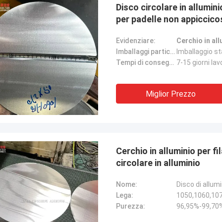
Disco circolare in allumi
per padelle non appiccicos
cucina
Evidenziare:
Cerchio in al
Imballaggi particolari:
Imballaggio st
Tempi di consegna:
7-15 giorni lav
Miglior Prezzo
Cerchio in alluminio per 
circolare in alluminio
Nome:
Disco di allumi
Lega:
1050,1060,10
Purezza:
96,95%-99,70