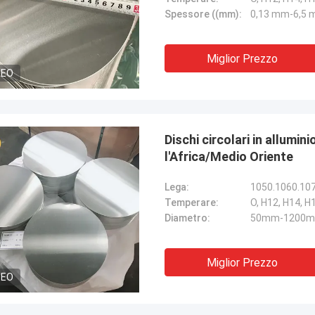
Spessore ((mm):
0,13 mm-6,5
Miglior Prezzo
DEO
Dischi circolari in allumi
l'Africa/Medio Oriente
Lega:
1050.1060.107
Temperare:
O, H12, H14, H
Diametro:
50mm-1200mm (
Miglior Prezzo
DEO