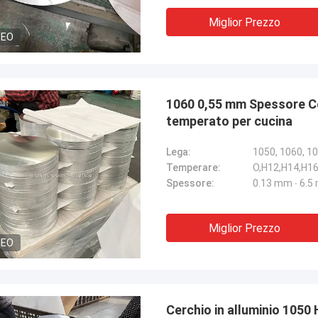
Miglior Prezzo
DEO
1060 0,55 mm Spessore Cer
temperato per cucina
Lega:
1050, 1060, 10
Temperare:
O,H12,H14,H16
Spessore:
0.13 mm ∙ 6.
Miglior Prezzo
DEO
Cerchio in alluminio 105