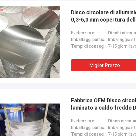
Disco circolare di allumin
0,3-6,0 mm copertura del
di cucina
Evidenziare:
Dischi circola
Imballaggi particolari:
Imballaggio st
Tempi di consegna:
7-15 giorni lav
Miglior Prezzo
Fabbrica OEM Disco circol
laminato a caldo freddo Di
utensili da cucina Ricambi
Evidenziare:
Disco circola
Imballaggi particolari:
Imballaggio st
Tempi di consegna:
7-15 giorni lav