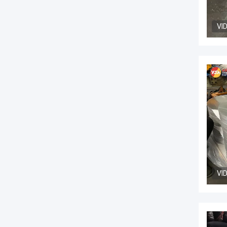
VI
VI