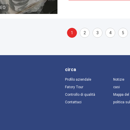
DEO
1
2
3
4
5
circa
Profilo aziendale
Notizie
Fatory Tour
casi
Controllo di qualità
Mappa del 
Contattaci
politica su