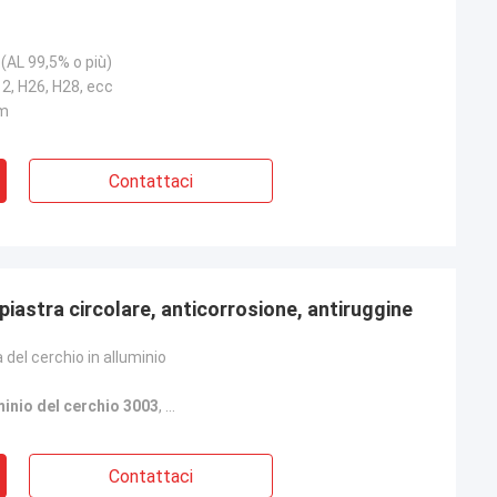
 (AL 99,5% o più)
12, H26, H28, ecc
m
Contattaci
 piastra circolare, anticorrosione, antiruggine
 del cerchio in alluminio
minio del cerchio 3003
,
Piastra circolare in alluminio anticorrosione
Contattaci