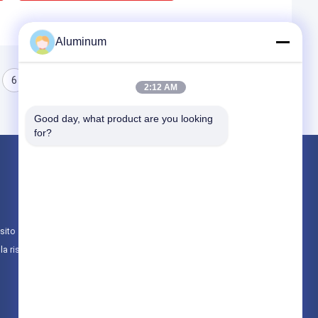
Aluminum
6
2:12 AM
Good day, what product are you looking 
for?
Prodotti
Rotolo di foglio di alluminio
piastra in alluminio
sito
Cerchio di alluminio
lla riservatezza
Tutte le categorie