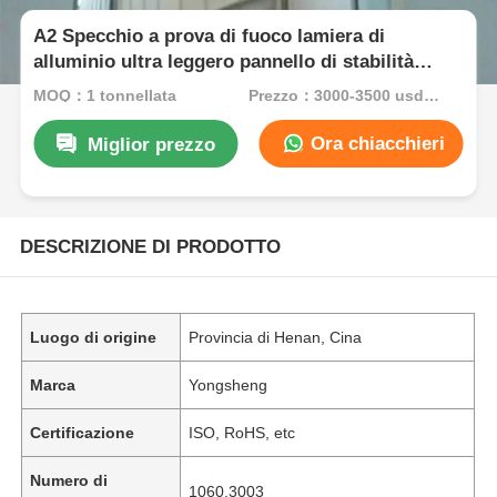
A2 Specchio a prova di fuoco lamiera di
alluminio ultra leggero pannello di stabilità
termica per la parete di cortina
MOQ：1 tonnellata
Prezzo：3000-3500 usd/ton
Ora chiacchieri
Miglior prezzo
DESCRIZIONE DI PRODOTTO
Luogo di origine
Provincia di Henan, Cina
Marca
Yongsheng
Certificazione
ISO, RoHS, etc
Numero di
1060,3003