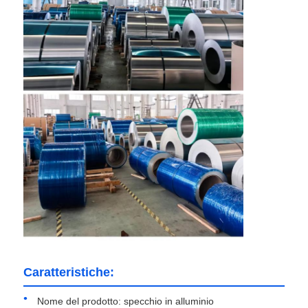
Visita alla fabbrica
Controllo di qualità
Contattaci
Notizie
Casi
Chiedi un preventivo
Caratteristiche:
Rotolo di foglio di alluminio
Nome del prodotto: specchio in alluminio