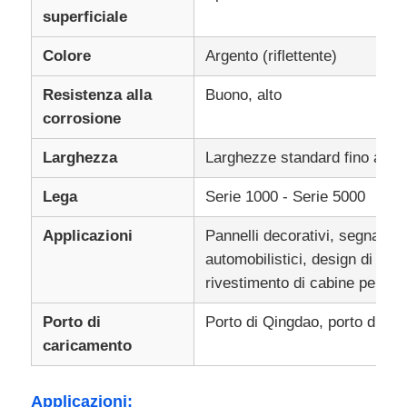
superficiale
foglio di alluminio stratificato
Colore
Argento (riflettente)
Resistenza alla
Buono, alto
Pannelli a nido d'ape in alluminio
corrosione
Larghezza
Larghezze standard fino a 1
Favo di alluminio
Lega
Serie 1000 - Serie 5000
Alluminio specchio
Applicazioni
Pannelli decorativi, segnalet
automobilistici, design di inte
rivestimento di cabine per as
Porto di
Porto di Qingdao, porto di Tia
caricamento
Applicazioni: