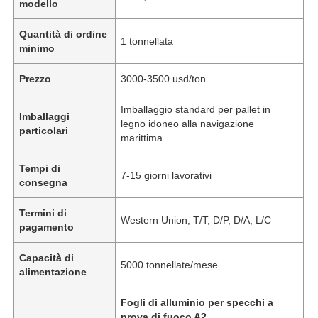
modello
Quantità di ordine
1 tonnellata
minimo
Prezzo
3000-3500 usd/ton
Imballaggio standard per pallet in
Imballaggi
legno idoneo alla navigazione
particolari
marittima
Tempi di
7-15 giorni lavorativi
consegna
Termini di
Western Union, T/T, D/P, D/A, L/C
pagamento
Capacità di
5000 tonnellate/mese
alimentazione
Fogli di alluminio per specchi a
prova di fuoco A2