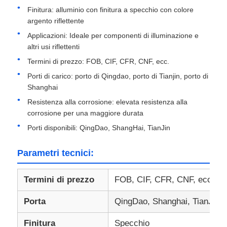
Finitura: alluminio con finitura a specchio con colore
argento riflettente
piastra in alluminio
Applicazioni: Ideale per componenti di illuminazione e
altri usi riflettenti
Cerchio di alluminio
Termini di prezzo: FOB, CIF, CFR, CNF, ecc.
Porti di carico: porto di Qingdao, porto di Tianjin, porto di
Shanghai
Bobina in alluminio rivestito a colori
Resistenza alla corrosione: elevata resistenza alla
corrosione per una maggiore durata
bobina di alluminio
Porti disponibili: QingDao, ShangHai, TianJin
Parametri tecnici:
Bobina di alluminio della striscia
Termini di prezzo
FOB, CIF, CFR, CNF, ecc.
Piastra a scacchi in alluminio
Porta
QingDao, Shanghai, TianJin
Alluminio impresso
Finitura
Specchio