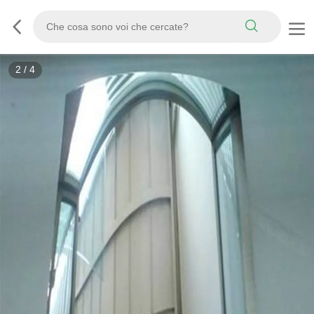
3
/
4