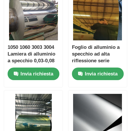
1050 1060 3003 3004
Foglio di alluminio a
Lamiera di alluminio
specchio ad alta
a specchio 0,03-0,08
riflessione serie
mm Altamente
A1000 A3003 per il
Invia richiesta
Invia richiesta
riflettente Lucidato a
nucleo della porta del
specchio Leggero
disco galleggiante
Risparmio di massa
dell'olio del vagone
del 70% per riflettori
ferroviario
di illuminazione,
rivestimenti per
ascensori, pannelli
decorativi