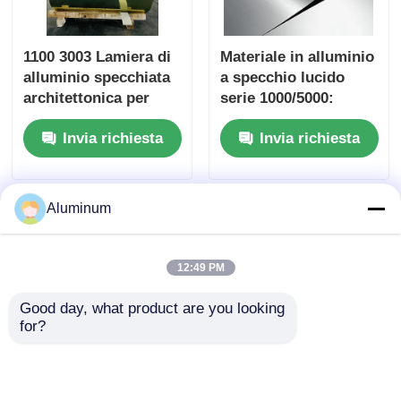
1100 3003 Lamiera di
Materiale in alluminio
alluminio specchiata
a specchio lucido
architettonica per
serie 1000/5000:
interni ascensori e
Eccezionale planarità
Invia richiesta
Invia richiesta
vetrine
e lucentezza, adatto
per la produzione di
precisione
Aluminum
12:49 PM
Good day, what product are you looking 
for?
Lastra in alluminio a
Specchio in alluminio
specchio ad alta
puro industriale 1070,