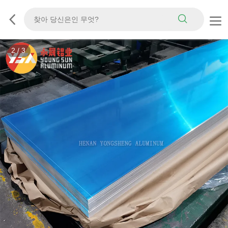
3
/
3