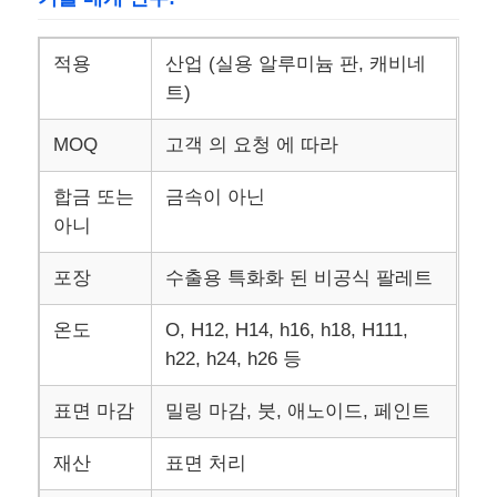
밀라늄 필름
적용
산업 (실용 알루미늄 판, 캐비네
트)
알루미늄 벌집 패널
MOQ
고객 의 요청 에 따라
알루미늄 벌집
합금 또는
금속이 아닌
아니
미러 알루미늄
포장
수출용 특화화 된 비공식 팔레트
온도
O, H12, H14, h16, h18, H111,
h22, h24, h26 등
표면 마감
밀링 마감, 붓, 애노이드, 페인트
재산
표면 처리