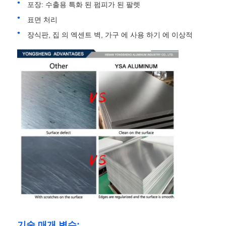
포장: 수출용 특화 된 펌피가 된 팔렛
표면 처리
알루미늄 플레이트
장식판, 집 의 엑센트 벽, 가구 에 사용 하기 에 이상적
알루미늄 써클
컬러 코팅 알루미늄 코일
알루미늄 코일
알루니늄 스트립 코일
알루미늄 체커 플레이트
엠보싱된 알루미늄
기술 매개 변수: