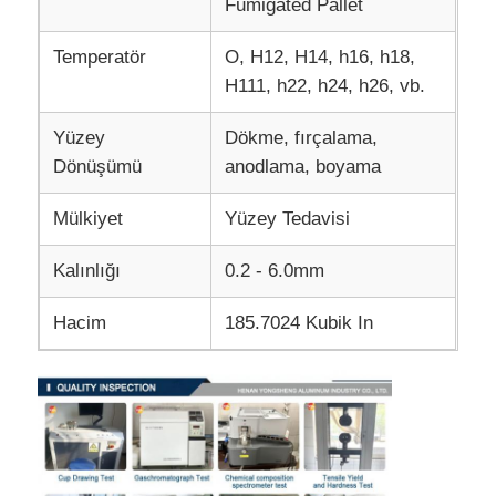
Fumigated Pallet
Temperatör
O, H12, H14, h16, h18,
H111, h22, h24, h26, vb.
Yüzey
Dökme, fırçalama,
Dönüşümü
anodlama, boyama
Mülkiyet
Yüzey Tedavisi
Kalınlığı
0.2 - 6.0mm
Hacim
185.7024 Kubik In