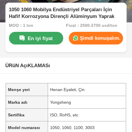
1050 1060 Mobilya Endüstriyel Parçaları İçin
Hafif Korrozyona Dirençli Alüminyum Yaprak
MOQ：1 ton
Fiyat：2500-2700 usd/ton
Şimdi konuşalım.
En iyi fiyat
ÜRüN AçıKLAMASı
Menşe yeri
Henan Eyaleti, Çin
Marka adı
Yongsheng
Sertifika
ISO, RoHS, etc
Model numarası
1050, 1060, 1100, 3003