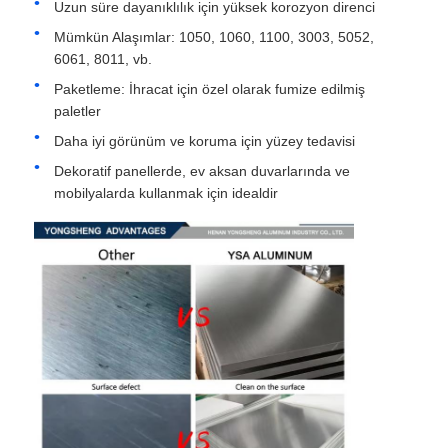
Uzun süre dayanıklılık için yüksek korozyon direnci
Mümkün Alaşımlar: 1050, 1060, 1100, 3003, 5052,
alüminyum plaka
6061, 8011, vb.
Paketleme: İhracat için özel olarak fumize edilmiş
paletler
alüminyum daire
Daha iyi görünüm ve koruma için yüzey tedavisi
Dekoratif panellerde, ev aksan duvarlarında ve
Renkli Alüminyum Bobin
mobilyalarda kullanmak için idealdir
alüminyum bobin
Alüminyum Şerit Rulo
Alüminyum Damalı Plaka
kabartmalı alüminyum