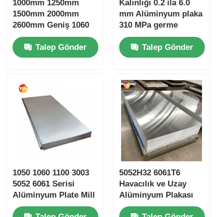
1000mm 1250mm
Kalınlığı 0.2 ila 6.0
1500mm 2000mm
mm Alüminyum plaka
2600mm Geniş 1060
310 MPa germe
1100 3003 3004
dayanıklılığını sağlar
Talep Gönder
Talep Gönder
Alüminyum Alaşımlı
Otomotiv ve havacılık
Plak Özel Boyut
bileşenleri için
Çatlak Kırılmış Kenar
mükemmel
Paslanmaz Toplu
Konteyner Nakliye
1050 1060 1100 3003
5052H32 6061T6
5052 6061 Serisi
Havacılık ve Uzay
Alüminyum Plate Mill
Alüminyum Plakası
Finish 0.2-6.0mm
Deniz Güvertesine
Talep Gönder
Talep Gönder