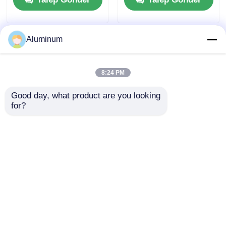
Otomatik Denizcilik
Kaplı PVDF Otomatik
Havacılık İnşaat
Dökme Bina Cephesi
Profilleri için
Aluminum
8:24 PM
Good day, what product are you looking 
for?
Denizcilik derecesi
Endüstriyel
korozyona dayanıklı
Alüminyum Levhalar
alüminyum plaka
1060, 1100, 3003 |
alaşımı 5052 5083
Panjur Kapıları, Çatı
Talep Gönder
Talep Gönder
Gemi inşaatı römork
Kaplamaları ve
çatı duvar paneli için
Giydirme Cepheler
İçin | Özelleştirilebilir
Ana sayfa
Hakkımızda
Bize ulaşın
Desktop Site