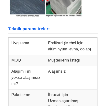
laminasyonlu alüminyum folyo
Alüminyum petek panelleri
Teknik parametreler:
Alüminyum Petek
Uygulama
Endüstri (Mebel için
alüminyum levha, dolap)
Ayna alüminyum
MOQ
Müşterilerin İsteği
Alaşımlı mı
Alaşımsız
yoksa alaşımsız
mı?
Paketleme
İhracat İçin
Uzmanlaştırılmış