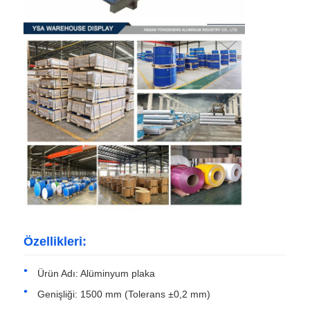
Fabrika turu
Kalite kontrolü
Bize Ulaşın
Haberler
Durumlar
Özellikleri:
Bir İndirim İste
Ürün Adı: Alüminyum plaka
Genişliği: 1500 mm (Tolerans ±0,2 mm)
Alüminyum folyo rulosu