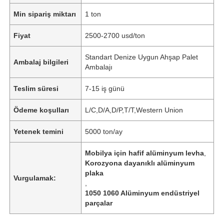
Min sipariş miktarı
1 ton
Fiyat
2500-2700 usd/ton
Standart Denize Uygun Ahşap Palet
Ambalaj bilgileri
Ambalajı
Teslim süresi
7-15 iş günü
Ödeme koşulları
L/C,D/A,D/P,T/T,Western Union
Yetenek temini
5000 ton/ay
Mobilya için hafif alüminyum levha
,
Korozyona dayanıklı alüminyum
plaka
Vurgulamak:
,
1050 1060 Alüminyum endüstriyel
parçalar