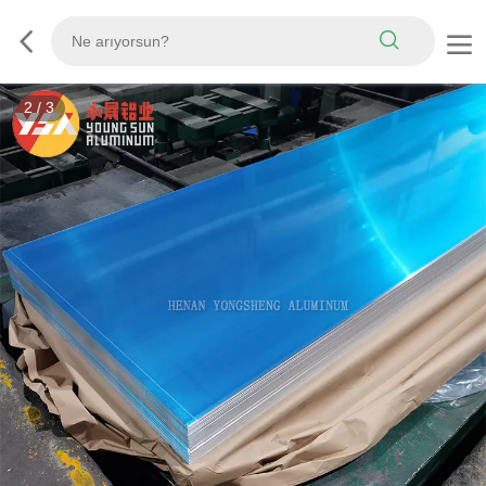
3
/
3