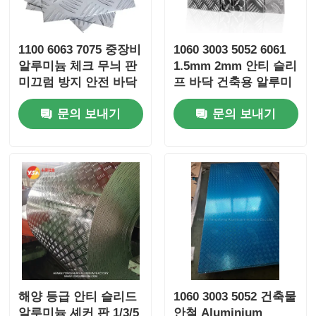
1100 6063 7075 중장비
1060 3003 5052 6061
알루미늄 체크 무늬 판
1.5mm 2mm 안티 슬리
미끄럼 방지 안전 바닥
프 바닥 건축용 알루미
재 1220*2440
늄 셰이크판 해양 자동
문의 보내기
문의 보내기
1500*3000mm 부식 방
차 바닥 계단 발판 트럭
지 녹 방지 경사로 공구
바닥
상자 실외 구조용
해양 등급 안티 슬리드
1060 3003 5052 건축물
알루미늄 셰커 판 1/3/5
안철 Aluminium