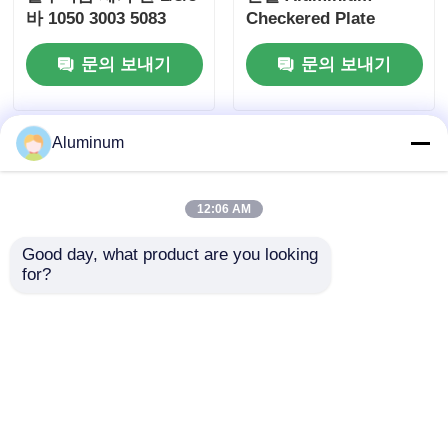
바 1050 3003 5083
Checkered Plate
6061 ASTM B209 보트
문의 보내기
문의 보내기
데크 계단 트럭 트레일
러 바닥 플랫폼을위한
부식 저항 엽
Aluminum
12:06 AM
Good day, what product are you looking 
for?
웅성 알루미늄 셰이크
영성 알루미늄 체크 무
판 1060/3003/5052 ∙ 배
늬 강판 | 합금
갑판/산업 플랫폼/건축
1060/3003/5052 | 미끄
계단용 ∙ 경식 저항성
럼 방지 및 부식 방지 |
문의 보내기
문의 보내기
및 미끄러지지 않는 ∙
국제 인증 | 식품/제약,
여러 가지 패턴이 가능
선박 갑판 및 산업용 바