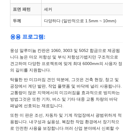
표면 패턴
셰커
알루미늄 플레이트
두께
다양하다 (일반적으로 1.5mm ~ 10mm)
알루미늄 써클
응용 프로그램:
웅성 알루미늄 칸판은 1060, 3003 및 5052 합금으로 제공됩
컬러 코팅 알루미늄 코일
니다.높은 마모 저항성 및 부식 저항성가볍지만 구조적으로
견고하며 다양한 프로젝트에 맞게 최대 6000mm의 사용자 정
의 길이를 지원합니다.
알루미늄 코일
탁월한 반 미끄러짐 견인 덕분에, 그것은 건축 현장, 창고 및
공장에서 계단 발판, 작업 플랫폼 및 바닥에 널리 사용됩니다.
알루니늄 스트립 코일
교통량이 많은 지역에서의 미끄러짐을 효과적으로 방지하는
방법그것은 또한 기차, 버스 및 기타 대중 교통 차량의 바닥
패널에 선호되는 재료입니다.
알루미늄 체커 플레이트
또한 이 판은 조선, 자동차 및 기계 작업장에서 광범위하게 적
용됩니다. 내구성과 실용성, 복잡한 작업 환경에서 장기적으
엠보싱된 알루미늄
로 안전한 사용을 보장합니다.여러 산업 분야에서 신뢰할 수