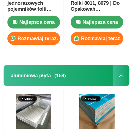
jednorazowych
Rolki 8011, 8079 | Do
pojemników folii
Opakowań
aluminiowej. Dla tac z
Farmaceutycznych,
jedzeniem, patelni i
Folii Medycznej i Folii
Najlepsza cena
Najlepsza cena
opakowań do
Barierowej dla
jedzenia. Szeroki
Żywności |
Rozmawiaj teraz.
Rozmawiaj teraz.
zakres temperatur i
Konfigurowalne |
odporny na łzy.
Yongsheng
(158)
aluminiowa płyta