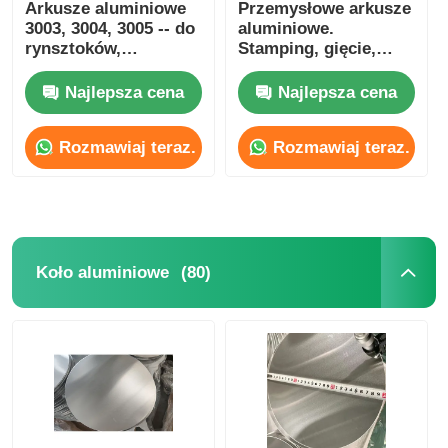
Arkusze aluminiowe
Przemysłowe arkusze
3003, 3004, 3005 -- do
aluminiowe.
rynsztoków,
Stamping, gięcie,
materiałów ściennych
spawanie i obróbka
i ścian zewnętrznych
cięcia.
Najlepsza cena
Najlepsza cena
-- dostosowalne.
Przystosowane do
urządzeń domowych,
Rozmawiaj teraz.
Rozmawiaj teraz.
kuchni i łazienki,
dekoracji
architektonicznej.
(80)
Koło aluminiowe
Do domu
Produkty
O nas