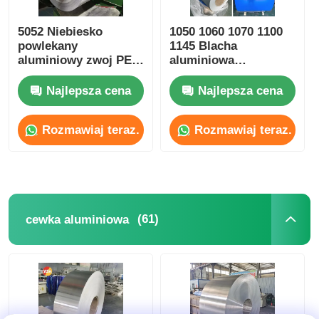
5052 Niebiesko
1050 1060 1070 1100
aluminiowa płyta
powlekany
1145 Blacha
aluminiowy zwoj PE
aluminiowa
PVDF do płytek
powlekana
Koło aluminiowe
dachowych 0,6 mm
kolorystycznie,
Najlepsza cena
Najlepsza cena
szerokość 100mm-
2600mm
Kolorowa cewka aluminiowa
Rozmawiaj teraz.
Rozmawiaj teraz.
cewka aluminiowa
Cewka z taśmy aluminiowej
(61)
cewka aluminiowa
Aluminiowa płyta do szachownicy
Tłoczone aluminium