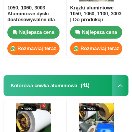
1050, 1060, 3003
Krążki aluminiowe
Aluminiowe dyski
1050, 1060, 1100, 3003
Wycieczka po fabryce
dostosowywalne dla
| Do produkcji
LED-ów,
puszek, tac, misek i
odblaskowych
butelek aluminiowych
Najlepsza cena
Najlepsza cena
Kontrola jakości
substratów i
zarządzania
Rozmawiaj teraz.
Rozmawiaj teraz.
cieplnym.
Skontaktuj się z nami
Nowości
(41)
Kolorowa cewka aluminiowa
Sprawy
Poproś o wycenę
Rolka folii aluminiowej