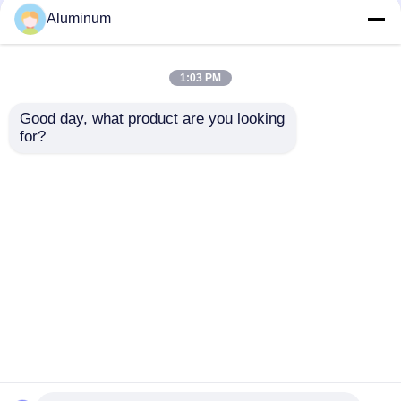
Aluminum
folia aluminium laminowana
Refleksyjna
Izolowana rura
polerowana cewka
aluminiowa cewka
1:03 PM
aluminiowa lustrzana
0,20 mm powlekana
Aluminiowe panele plastra miodu
do izolacji budynków
kolorowym
Good day, what product are you looking 
aluminium
Najlepsza cena
Najlepsza cena
for?
Aluminiowy plaster miodu
Rozmawiaj teraz.
Rozmawiaj teraz.
Lustrzane aluminium
Zobacz więcej
Dom
O nas
Skontaktuj się z nami
Desktop Site
Sitemap
Polityka prywatności
Jakość
Rolka folii aluminiowej
Fabryka w