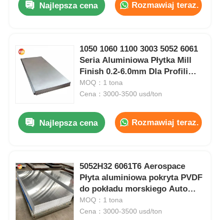
Rozmawiaj teraz.
Najlepsza cena
1050 1060 1100 3003 5052 6061
Seria Aluminiowa Płytka Mill
Finish 0.2-6.0mm Dla Profili
Budowlanych Samochodowych
MOQ：1 tona
Marynarki Powietrznej i
Cena：3000-3500 usd/ton
Kosmicznej
Rozmawiaj teraz.
Najlepsza cena
5052H32 6061T6 Aerospace
Płyta aluminiowa pokryta PVDF
do pokładu morskiego Auto
tłoczona fasada budynku
MOQ：1 tona
Cena：3000-3500 usd/ton