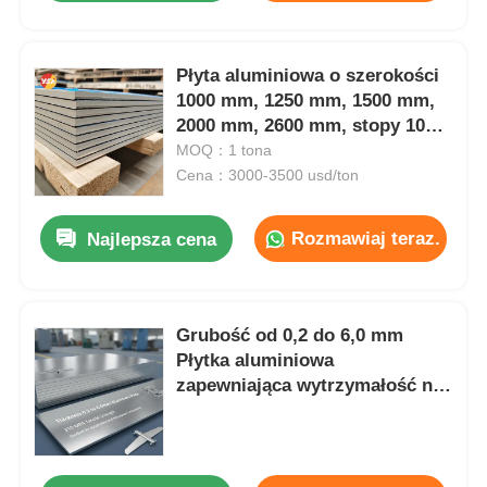
budownictwo LEED
Płyta aluminiowa o szerokości
1000 mm, 1250 mm, 1500 mm,
2000 mm, 2600 mm, stopy 1060,
1100, 3003, 3004,
MOQ：1 tona
niestandardowy rozmiar, cięta
Cena：3000-3500 usd/ton
krawędź, antykorozyjna,
wysyłka w kontenerach
Rozmawiaj teraz.
Najlepsza cena
masowych
Grubość od 0,2 do 6,0 mm
Płytka aluminiowa
zapewniająca wytrzymałość na
rozciąganie 310 MPa Doskonała
dla komponentów
motoryzacyjnych i lotniczych