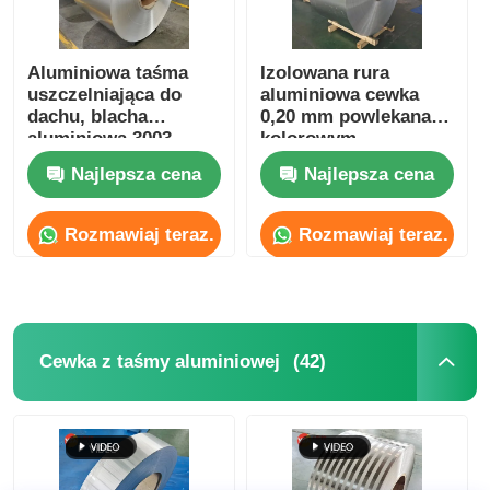
Aluminiowa taśma
Izolowana rura
uszczelniająca do
aluminiowa cewka
dachu, blacha
0,20 mm powlekana
aluminiowa 3003,
kolorowym
szerokość 100mm–
aluminium
Najlepsza cena
Najlepsza cena
2600mm
Rozmawiaj teraz.
Rozmawiaj teraz.
(42)
Cewka z taśmy aluminiowej