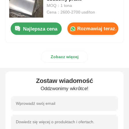
MOQ：1 tona
Cena：2600-2700 usd/ton
aluminiowa płyta
Rozmawiaj teraz.
Najlepsza cena
Koło aluminiowe
Kolorowa cewka aluminiowa
Zobacz więcej
cewka aluminiowa
Zostaw wiadomość
Cewka z taśmy aluminiowej
Oddzwonimy wkrótce!
Aluminiowa płyta do szachownicy
Tłoczone aluminium