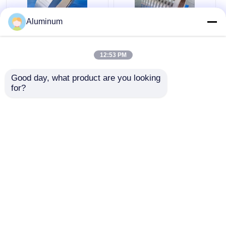
Aluminum
1060/3003/5052/6061
1050, 1060, 1070
Zestawy stopu
Yongsheng
12:53 PM
Yongsheng
Aluminium Strip Coil
Aluminiowe cewki do
Custom Length & ID
Good day, what product are you looking 
przemysłu morskiego
For Automotive,
for?
Najlepsza cena
Najlepsza cena
i elektrycznego
Furniture &
Construction
Rozmawiaj teraz.
Rozmawiaj teraz.
Zobacz więcej
Dom
O nas
Skontaktuj się z nami
Desktop Site
Sitemap
Polityka prywatności