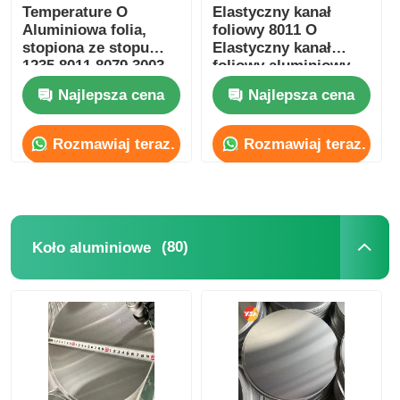
Temperature O
Elastyczny kanał
Aluminiowa folia,
foliowy 8011 O
stopiona ze stopu
Elastyczny kanał
1235 8011 8079 3003
foliowy aluminiowy
Materiał do opakowań
Najlepsza cena
Najlepsza cena
spożywczych,
izolacja, ochrona
cieplna i
Rozmawiaj teraz.
Rozmawiaj teraz.
przewodność
elektryczna
(80)
Koło aluminiowe