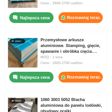
Cena：2600-2700 usd/ton
Wycieczka po fabryce
Rozmawiaj teraz.
Najlepsza cena
Kontrola jakości
Przemysłowe arkusze
aluminiowe. Stamping, gięcie,
Skontaktuj się z nami
spawanie i obróbka cięcia.
Przystosowane do urządzeń
MOQ：1 tona
Nowości
domowych, kuchni i łazienki,
Cena：2600-2700 usd/ton
dekoracji architektonicznej.
Rozmawiaj teraz.
Najlepsza cena
Sprawy
Poproś o wycenę
1060 3003 5052 Blacha
aluminiowa do panelu lodówki,
Rolka folii aluminiowej
obudowy pralki