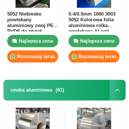
5052 Niebiesko
0.4/0.5mm 1060 3003
powlekany
5052 Kolorowa folia
aluminiowy zwoj PE
aluminiowa rolka
PVDF do płytek
powlekana Al coil
dachowych 0,6 mm
Najlepsza cena
Najlepsza cena
Rozmawiaj teraz.
Rozmawiaj teraz.
(61)
cewka aluminiowa