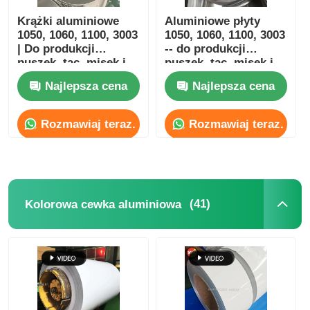
Krążki aluminiowe
Aluminiowe płyty
1050, 1060, 1100, 3003
1050, 1060, 1100, 3003
| Do produkcji
-- do produkcji
puszek, tac, misek i
puszek, tac, misek i
butelek aluminiowych
butelek --
Najlepsza cena
Najlepsza cena
dostosowalne --
Yongsheng
Rozmawiaj teraz.
Rozmawiaj teraz.
(41)
Kolorowa cewka aluminiowa