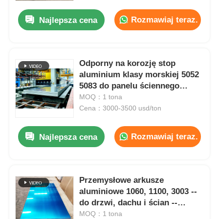
Rozmawiaj teraz.
Najlepsza cena
Odporny na korozję stop
aluminium klasy morskiej 5052
5083 do panelu ściennego
przyczepy do budowy statków
MOQ：1 tona
Cena：3000-3500 usd/ton
Rozmawiaj teraz.
Najlepsza cena
Do domu
Przemysłowe arkusze
Produkty
aluminiowe 1060, 1100, 3003 --
do drzwi, dachu i ścian --
dostosowalne.
MOQ：1 tona
O nas