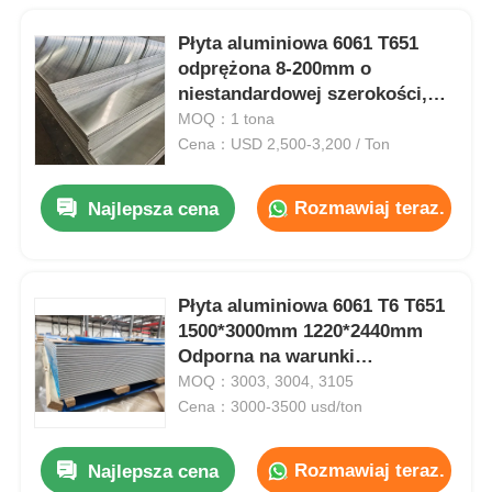
Płyta aluminiowa 6061 T651
odprężona 8-200mm o
niestandardowej szerokości,
wykończenie walcowane,
MOQ：1 tona
antykorozyjna do produkcji
Cena：USD 2,500-3,200 / Ton
form i matryc, zastosowania
konstrukcyjne
Rozmawiaj teraz.
Najlepsza cena
Płyta aluminiowa 6061 T6 T651
1500*3000mm 1220*2440mm
Odporna na warunki
atmosferyczne, nadająca się do
MOQ：3003, 3004, 3105
recyklingu, przyjazna dla
Cena：3000-3500 usd/ton
środowiska, zdatna do żeglugi,
pakowana na drewnianej
Rozmawiaj teraz.
Najlepsza cena
palecie eksportowej, zielone