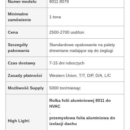
Numer modelu
8011 8079
Minimalne
1 tona
zamówienie
Cena
2500-2700 usd/ton
Szczegóły
Standardowe opakowanie na palety
pakowania
drewniane nadające się do żeglugi
Czas dostawy
7-15 dni roboczych
Zasady płatności
Western Union, T/T, D/P, D/A, L/C
Możliwość Supply
5000 ton/miesiąc
Rolka folii aluminiowej 8011 do
HVAC
,
przemysłowa folia aluminiowa do
High Light:
izolacji dachu
,