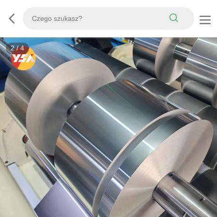
3
/
4