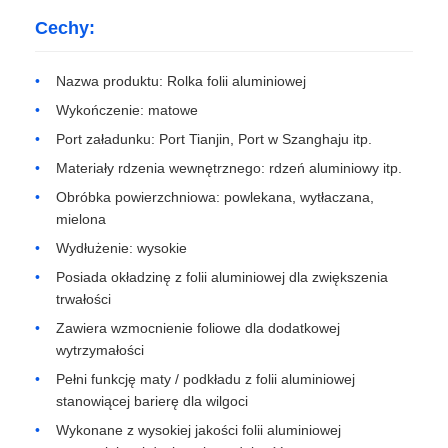
Cechy:
aluminiowa płyta
Nazwa produktu: Rolka folii aluminiowej
Wykończenie: matowe
Koło aluminiowe
Port załadunku: Port Tianjin, Port w Szanghaju itp.
Materiały rdzenia wewnętrznego: rdzeń aluminiowy itp.
Kolorowa cewka aluminiowa
Obróbka powierzchniowa: powlekana, wytłaczana,
mielona
cewka aluminiowa
Wydłużenie: wysokie
Posiada okładzinę z folii aluminiowej dla zwiększenia
trwałości
Cewka z taśmy aluminiowej
Zawiera wzmocnienie foliowe dla dodatkowej
wytrzymałości
Aluminiowa płyta do szachownicy
Pełni funkcję maty / podkładu z folii aluminiowej
stanowiącej barierę dla wilgoci
Wykonane z wysokiej jakości folii aluminiowej
Tłoczone aluminium