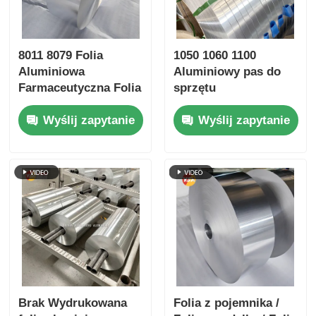
8011 8079 Folia
1050 1060 1100
Aluminiowa
Aluminiowy pas do
Farmaceutyczna Folia
sprzętu
Aluminiowa Blister
gospodarstwa
Wyślij zapytanie
Wyślij zapytanie
Folia Wysokiej Dyne
domowego Sprzęt
Łatwo Peel Odporna
sportowy
na dzieci Folii
Srebro-Złoto
Embozowane
Bezprzewodowe
Konserwacja
Opakowania
Medyczne Folia
barierowa
Brak Wydrukowana
Folia z pojemnika /