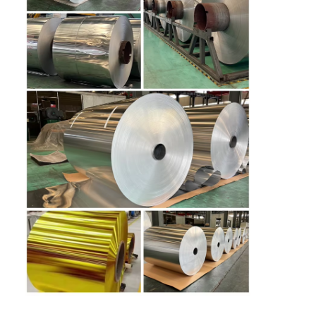
Wycieczka po fabryce
Kontrola jakości
Skontaktuj się z nami
Nowości
Sprawy
Poproś o wycenę
Rolka folii aluminiowej