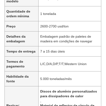
modelo
Quantidade de
1 tonelada
ordem mínima
Preço
2600-2700 usd/ton
Detalhes da
Embalagem padrão de paletes de
embalagem
madeira em condições de navegar
Tempo de entrega
7 a 15 dias úteis
Termos de
L/C,D/A,D/P,T/T,Western Union
pagamento
Habilidade da
5.000 toneladas/mês
fonte
Discos de alumínio personalizados
para dissipadores de calor
,
Realçar:
Material de reflector de círculo de