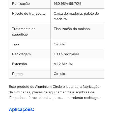
Purificação
960,95%-99,70%
Placa de alumínio
Pacote de transporte
Caixa de madeira, palete de
madeira
Tratamento de
Finalização do moinho
Círculo de alumínio
superfície
Tipo
Círculo
Bobina de alumínio revestida a cores
Reciclagem
100% reciclável
bobina de alumínio
Extensão
A 12 Min %
Forma
Círculo
Bobina de alumínio da tira
Este produto de Aluminium Circle é ideal para fabricação
de luminárias, placas de equipamentos e sombras de
Placa quadriculada em alumínio
lâmpadas, oferecendo alta pureza e excelente reciclagem.
Alumínio gravado
Aplicações: