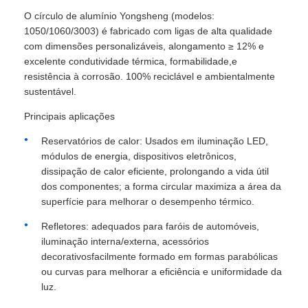
O círculo de alumínio Yongsheng (modelos:
1050/1060/3003) é fabricado com ligas de alta qualidade
Folha de alumínio laminada
com dimensões personalizáveis, alongamento ≥ 12% e
excelente condutividade térmica, formabilidade,e
Painéis de favo de mel em alumínio
resistência à corrosão. 100% reciclável e ambientalmente
sustentável.
Principais aplicações
Favo de mel de alumínio
Reservatórios de calor: Usados em iluminação LED,
módulos de energia, dispositivos eletrônicos,
Espelho de alumínio
dissipação de calor eficiente, prolongando a vida útil
dos componentes; a forma circular maximiza a área da
superfície para melhorar o desempenho térmico.
Refletores: adequados para faróis de automóveis,
iluminação interna/externa, acessórios
decorativosfacilmente formado em formas parabólicas
ou curvas para melhorar a eficiência e uniformidade da
luz.