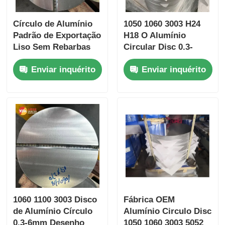
Círculo de Alumínio
1050 1060 3003 H24
Padrão de Exportação
H18 O Alumínio
Liso Sem Rebarbas
Circular Disc 0.3-
Disco de Alumínio de
6.0mm Finish Mill
Enviar inquérito
Enviar inquérito
Corte de Precisão
Para cozinhar
Envio Global
Cozinha Auto Roda
Suprimento
Cobertura Escudo de
Internacional Para
calor Gasket
Múltiplos
Processamentos
Industriais
1060 1100 3003 Disco
Fábrica OEM
de Alumínio Círculo
Alumínio Circulo Disc
0,3-6mm Desenho
1050 1060 3003 5052