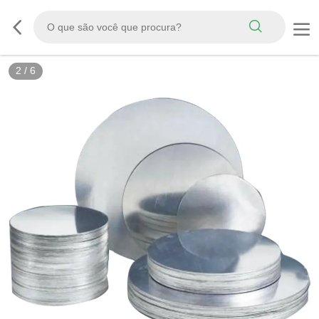
2
/
6