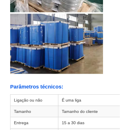
Visita à Fábrica
Controle de qualidade
Contacte-nos
Notícias
Parâmetros técnicos:
Casos
Ligação ou não
É uma liga
Solicitar Orçamento
Tamanho
Tamanho do cliente
Entrega
15 a 30 dias
Rolo de papel alumínio