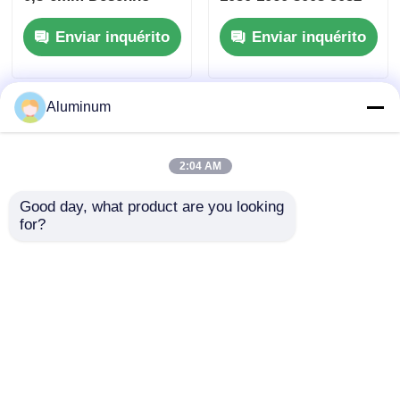
profundo Para
DC CC Frio Quente
Enviar inquérito
Enviar inquérito
utensílios de cozinha
laminado Dimensões
Pan não pegajoso
personalizadas
utensílios de cozinha
Alumínio Disc para
utensílios de cozinha
Kitchenware Peças
Aluminum
Automáticas Lava-
louças
2:04 AM
Good day, what product are you looking 
for?
Círculo de alumínio
1050, 1060, 3003, 5052
personalizado 1050
Círculos de alumínio
3003 5052 para LED
personalizados
Shell e peças
Enviar inquérito
Enviar inquérito
automotivas