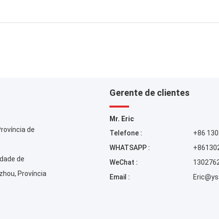
Gerente de clientes
Mr. Eric
Província de
Telefone :
+86 13
WHATSAPP :
+86130
idade de
WeChat :
130276
zhou, Província
Email :
Eric@ys