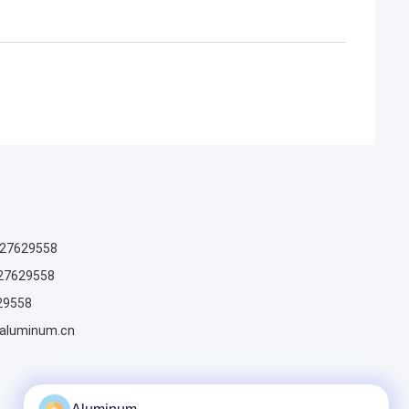
027629558
27629558
29558
aluminum.cn