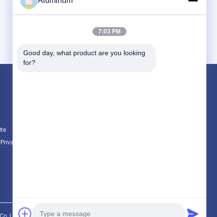
Aluminum
7:03 PM
Good day, what product are you looking 
for?
Produtos
Rolo de papel alumínio
Placa de alumínio
ite
Círculo de alumínio
e Privacidade
Todas as categorias
.,Ltd.. All Rights Reserved.