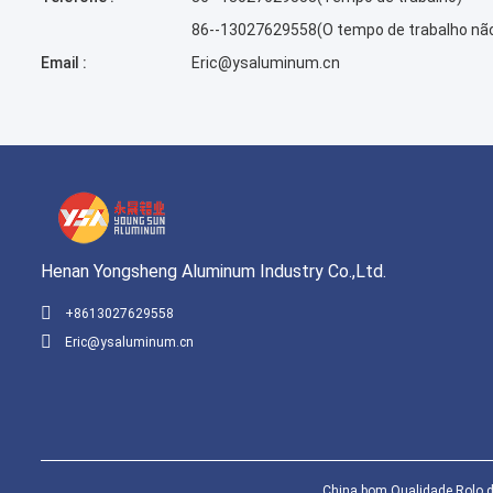
86--13027629558(O tempo de trabalho nã
Email :
Eric@ysaluminum.cn
Henan Yongsheng Aluminum Industry Co.,Ltd.
+8613027629558
Eric@ysaluminum.cn
China bom Qualidade Rolo de