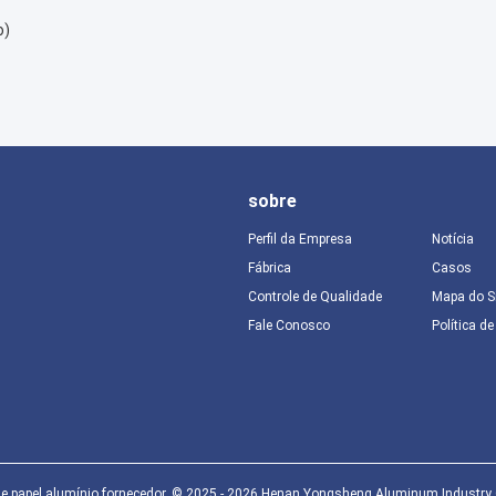
o)
sobre
Perfil da Empresa
Notícia
Fábrica
Casos
Controle de Qualidade
Mapa do S
Fale Conosco
Política d
 papel alumínio fornecedor. © 2025 - 2026 Henan Yongsheng Aluminum Industry Co