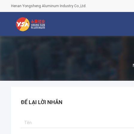
Henan Yongsheng Aluminum Industry Co.,Ltd.
ĐỂ LẠI LỜI NHẮN