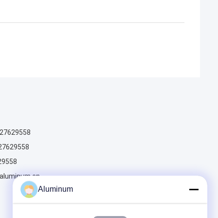
027629558
27629558
29558
aluminum.cn
Aluminum