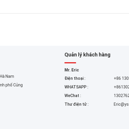
Quản lý khách hàng
Mr. Eric
h Hà Nam
Điện thoại :
+86 13
ành phố Củng
WHATSAPP :
+86130
WeChat :
130276
Thư điện tử :
Eric@ys