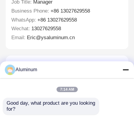
Job Title:
Manager
Business Phone:
+86 13027629558
WhatsApp:
+86 13027629558
Wechat:
13027629558
Email:
Eric@ysaluminum.cn
Laisser un message
Aluminum
Nous vous rappellerons bientôt!
7:14 AM
Good day, what product are you looking 
for?