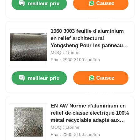
Causez
meilleur prix
Maintenant
1060 3003 feuille d'aluminium
en relief architectural
Yongsheng Pour les panneaux
muraux décoratifs, revêtement
MOQ：1tonne
de colonne et plus
Prix：2900-3100 sud/ton
Causez
meilleur prix
Maintenant
EN AW Norme d'aluminium en
relief de classe électrique 100%
métal recyclable adapté aux
utilisations structurelles et
MOQ：1tonne
mécaniques
Prix：2900-3100 sud/ton