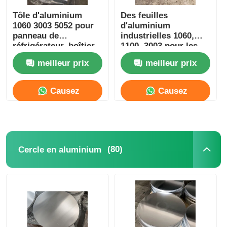
Tôle d'aluminium
Des feuilles
1060 3003 5052 pour
d'aluminium
panneau de
industrielles 1060,
réfrigérateur, boîtier
1100, 3003 pour les
de machine à laver
volets à volets
meilleur prix
meilleur prix
roulants, les toits et
les murs-rideaux
personnalisables
Causez
Causez
Maintenant
Maintenant
(80)
Cercle en aluminium