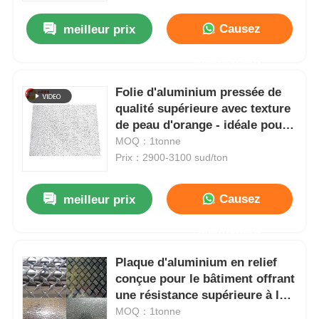
Causez
meilleur prix
Maintenant
Folie d'aluminium pressée de
qualité supérieure avec texture
de peau d'orange - idéale pour
un usage industriel et décoratif
MOQ：1tonne
Prix：2900-3100 sud/ton
Causez
meilleur prix
Accueil
Maintenant
Plaque d'aluminium en relief
Produits
conçue pour le bâtiment offrant
une résistance supérieure à la
corrosion et une installation
MOQ：1tonne
À propos de nous