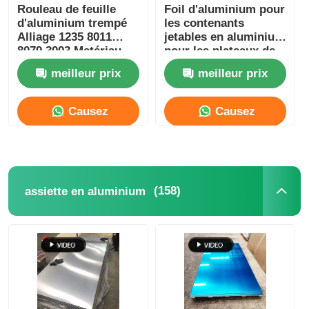
Rouleau de feuille
Foil d'aluminium pour
d'aluminium trempé
les contenants
Alliage 1235 8011
jetables en aluminium
8079 3003 Matériau
pour les plateaux de
pour emballage
nourriture, les poêles
meilleur prix
meilleur prix
alimentaire, isolation,
à pain et les
protection thermique
emballages à
et conductivité
emporter
Causez
Causez
électrique
Maintenant
Maintenant
(158)
assiette en aluminium