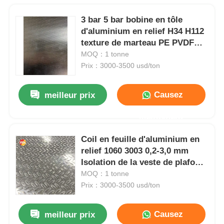
3 bar 5 bar bobine en tôle
d'aluminium en relief H34 H112
texture de marteau PE PVDF
revêtu pour la fabrication de
MOQ：1 tonne
soudage à la flexion
Prix：3000-3500 usd/ton
Causez
meilleur prix
Maintenant
Coil en feuille d'aluminium en
relief 1060 3003 0,2-3,0 mm
Isolation de la veste de plafond
Colonne revêtement du
MOQ：1 tonne
réfrigérateur
Prix：3000-3500 usd/ton
Causez
meilleur prix