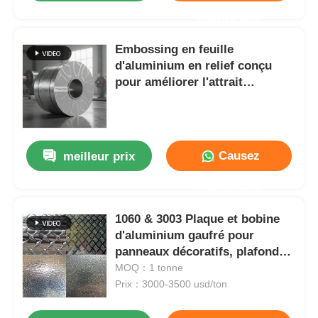
Maintenant
Embossing en feuille
d'aluminium en relief conçu
pour améliorer l'attrait
esthétique et les performances
fonctionnelles des surfaces
métalliques
Causez
meilleur prix
Maintenant
1060 & 3003 Plaque et bobine
d'aluminium gaufré pour
panneaux décoratifs, plafonds
et murs décoratifs
MOQ：1 tonne
Prix：3000-3500 usd/ton