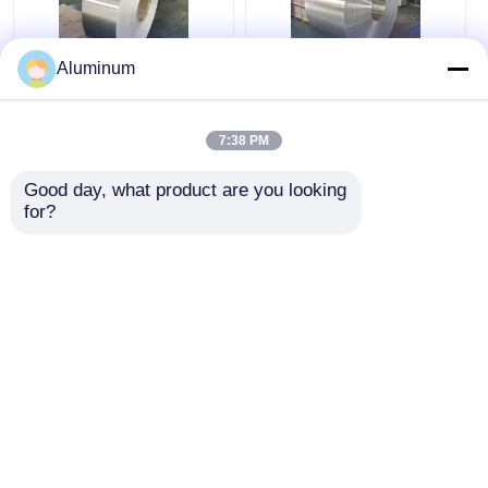
Aluminum
Bobine d'aluminium
Tube isolé Bobine
polie miroir
d'aluminium 0,20 mm
réfléchissante pour
Bobine d'aluminium
7:38 PM
l'isolation des
prélaquée
bâtiments
Good day, what product are you looking 
meilleur prix
meilleur prix
for?
Causez
Causez
Maintenant
Maintenant
Regardez plus
Aperçu
Au sujet de nous
Contactez-nous
Desktop Site
Plan du site
Politique de confidentialité