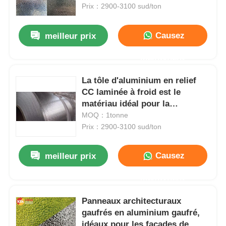
facile
Prix：2900-3100 sud/ton
Visite de l'usine
Causez
meilleur prix
Maintenant
Contrôle de qualité
La tôle d'aluminium en relief
CC laminée à froid est le
Nous contacter
matériau idéal pour la
fabrication de panneaux
MOQ：1tonne
Nouvelles
durables et de surfaces de
Prix：2900-3100 sud/ton
protection.
Causez
meilleur prix
Cas
Maintenant
Demander un devis
Panneaux architecturaux
gaufrés en aluminium gaufré,
Rouleau en aluminium
idéaux pour les façades de