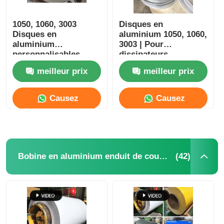
1050, 1060, 3003
Disques en
Disques en
aluminium 1050, 1060,
aluminium
3003 | Pour
personnalisables
dissipateurs
Pour les dissipateurs
thermiques LED,
meilleur prix
meilleur prix
de chaleur LED, les
substrats de
substrats de
réflecteurs et gestion
réflecteurs et la
thermique |
Causez
Causez
gestion thermique
Personnalisable
Maintenant
Maintenant
(42)
Bobine en aluminium enduit de couleur