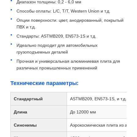
Диапазон толщины: 0,2 - 6,0 мм
Способы оплаты: L/C, T/T, Western Union и т.д.
Экскурсия по фабрике
Опции поверхности: цвет, анодированный, покрытый
ПВХ и т.д.
Стандарты: ASTMB209, EN573-1S и т.д.
Контроль качества
Идеально подходит для автомобильных
грузоподъемных деталей
Свяжитесь с нами
Прочная и универсальная алюминиевая плита для
различных промышленных применений
Новости
Технические параметры:
Случаи
Стандартный
ASTMB209, EN573-1S, и т.д.
Длина
До 12000 мм
Запросить расценки
Синонимы
Аэрокосмическая плита из алюм
Алюминиевая фольга