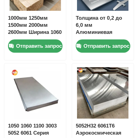
1000мм 1250мм
Толщина от 0,2 до
1500мм 2000мм
6,0 мм
2600мм Ширина 1060
Алюминиевая
1100 3003 3004
плита,
Отправить запрос
Отправить запрос
Алюминиевая
обеспечивающая
сплавная плита на
прочность на тягу
заказ Размер щели
310 МПа Отлично
Обрезанный край
подходит для
Антиржавательный
автомобильных и
оптовый контейнер
аэрокосмических
компонентов
1050 1060 1100 3003
5052H32 6061T6
5052 6061 Серия
Аэрокосмическая