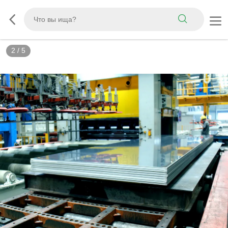
2
/
5