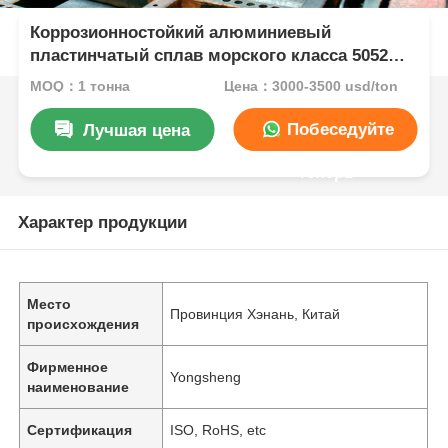
Коррозионностойкий алюминиевый
пластинчатый сплав морского класса 5052
5083 для стеновой панели на крыше прицепа
MOQ：1 тонна
Цена：3000-3500 usd/ton
для судостроения
Побеседуйте
Лучшая цена
теперь
Характер продукции
Место
Провинция Хэнань, Китай
происхождения
Фирменное
Yongsheng
наименование
Сертификация
ISO, RoHS, etc