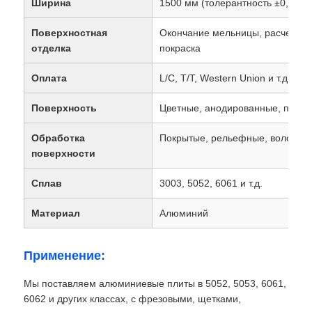
Ширина
1500 мм (толерантность ±0,2 мм
Поверхностная
Окончание мельницы, расчесыва
Алюминиевая пластина
отделка
покраска
Оплата
L/C, T/T, Western Union и т.д.
Алюминиевый круг
Поверхность
Цветные, анодированные, покрыт
Алюминиевая катушка с цветом
Обработка
Покрытые, рельефные, волосы, 
поверхности
алюминиевая катушка
Сплав
3003, 5052, 6061 и т.д.
Алюминиевая катушка прокладки
Материал
Алюминий
Применение:
Алюминиевая клетчатая пластина
Мы поставляем алюминиевые плиты в 5052, 5053, 6061,
6062 и других классах, с фрезовыми, щетками,
Выбитый алюминий