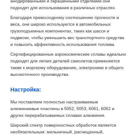
анодированными и окрашенными отделками.они
подходят для использования в различных отраслях.
ламинированная алюминиевая фольга
Благодаря превосходному соотношению прочности и
веса, они широко используются в автомобильных
грузоподъемных компонентах, таких как шасси и
Алюминиевые сотовые панели
подвески, чтобы уменьшить вес транспортного средства
и повысить эффективность использования топлива.
Алюминиевый сот
Сертифицированные аэрокосмические сплавы идеально
подходят для легких деталей самолетов.применяется
также к морскому оборудованию, электроники и общего
Зеркальный алюминий
высокоточного производства.
Настройка:
Мы поставляем полностью настраиваемые
алюминиевые пластины в 5052, 5053, 6061, 6062 и
других перерабатываемых сплавах алюминия.
Широкий спектр поверхностных обработок является
необязательным: мельничный, расчищенный,