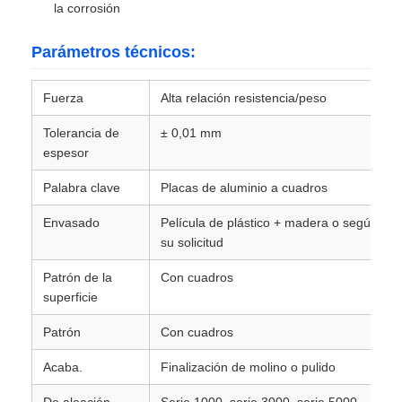
la corrosión
papel laminado de aluminio
Parámetros técnicos:
Fuerza
Alta relación resistencia/peso
Paneles de panal de aluminio
Tolerancia de
± 0,01 mm
espesor
Panal de aluminio
Palabra clave
Placas de aluminio a cuadros
Aluminio espejo
Envasado
Película de plástico + madera o según
su solicitud
Patrón de la
Con cuadros
superficie
Patrón
Con cuadros
Acaba.
Finalización de molino o pulido
De aleación
Serie 1000, serie 3000, serie 5000