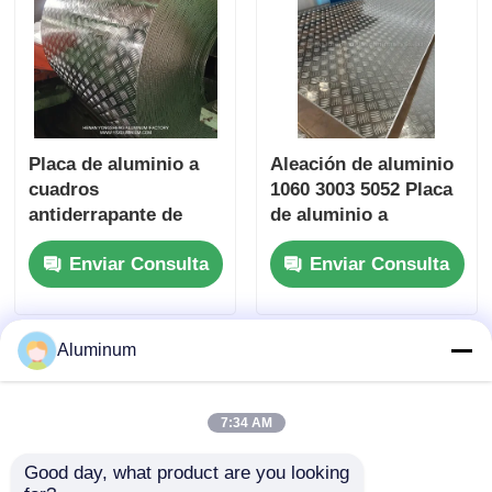
uso estructural en
rampas y cajas de
herramientas
exteriores
Placa de aluminio a
Aleación de aluminio
cuadros
1060 3003 5052 Placa
antiderrapante de
de aluminio a
grado marino 1/3/5
cuadros para pisos y
Enviar Consulta
Enviar Consulta
Bar 1050 3003 5083
superficies de
6061 Hoja resistente a
seguridad de carga
la corrosión ASTM
pesada
B209 para cubierta de
Aluminum
embarcaciones
Escalera Plataforma
de piso de remolque
7:34 AM
de camión
Good day, what product are you looking 