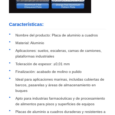
placa de aluminio
Características:
Círculo de aluminio
Nombre del producto: Placa de aluminio a cuadros
Material: Aluminio
Bobina de aluminio recubierta de color
Aplicaciones: suelos, escaleras, camas de camiones,
plataformas industriales
bobina de aluminio
Toleración de espesor: ±0,01 mm
Finalización: acabado de molino o pulido
Bobina de aluminio de la tira
Ideal para aplicaciones marinas, incluidas cubiertas de
barcos, pasarelas y áreas de almacenamiento en
buques
Placa a cuadros de aluminio
Apto para industrias farmacéuticas y de procesamiento
de alimentos para pisos y superficies de equipos
Aluminio grabado en relieve
Placas de aluminio a cuadros duraderas y resistentes a