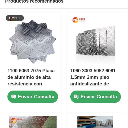
Productos recomendados
1100 6063 7075 Placa
1060 3003 5052 6061
de aluminio de alta
1.5mm 2mm piso
resistencia con
antideslizante de
relieve antideslizante
aluminio placa
Enviar Consulta
Enviar Consulta
para suelos
cuadriculada para la
1220*2440
construcción marino
1500*3000mm
piso de automóviles
anticorrosión a
escalera de rodadura
prueba de óxido para
piso de camión