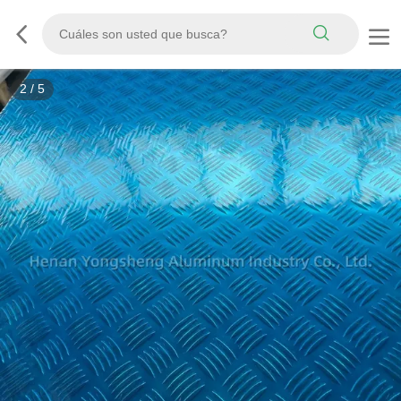
3
/
5