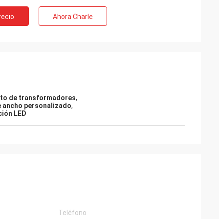
recio
Ahora Charle
ento de transformadores
,
e ancho personalizado
,
ación LED