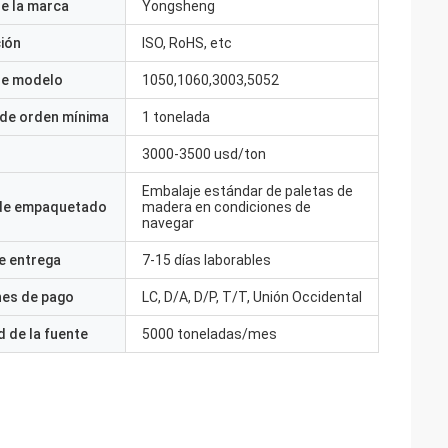
e la marca
Yongsheng
ción
ISO, RoHS, etc
e modelo
1050,1060,3003,5052
 de orden mínima
1 tonelada
3000-3500 usd/ton
Embalaje estándar de paletas de
 de empaquetado
madera en condiciones de
navegar
e entrega
7-15 días laborables
nes de pago
LC, D/A, D/P, T/T, Unión Occidental
 de la fuente
5000 toneladas/mes