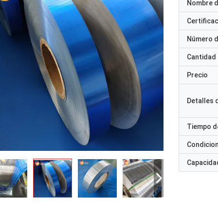
Nombre d
Certifica
Número d
Cantidad
Precio
Detalles
Tiempo d
Condicio
Capacidad