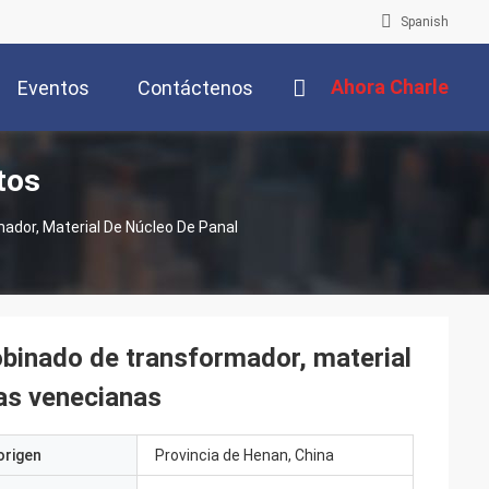
Spanish
Ahora Charle
Eventos
Contáctenos
tos
ador, Material De Núcleo De Panal
obinado de transformador, material
as venecianas
origen
Provincia de Henan, China