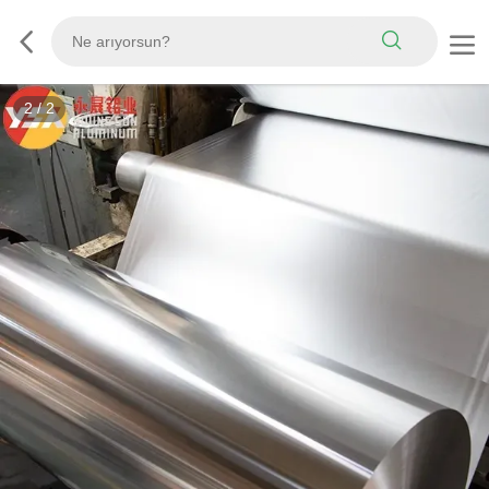
2
/
2