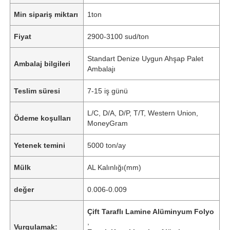
Min sipariş miktarı
1ton
Fiyat
2900-3100 sud/ton
Standart Denize Uygun Ahşap Palet
Ambalaj bilgileri
Ambalajı
Teslim süresi
7-15 iş günü
L/C, D/A, D/P, T/T, Western Union,
Ödeme koşulları
MoneyGram
Yetenek temini
5000 ton/ay
Mülk
AL Kalınlığı(mm)
değer
0.006-0.009
Çift Taraflı Lamine Alüminyum Folyo
,
Vurgulamak: