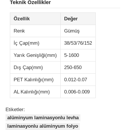
Teknik Özellikler
Fabrika turu
Özellik
Değer
Renk
Gümüş
Kalite kontrolü
İç Çap(mm)
38/53/76/152
Bize Ulaşın
Yarık Genişliği(mm)
5-1600
Dış Çap(mm)
250-650
Haberler
PET Kalınlığı(mm)
0.012-0.07
Durumlar
AL Kalınlığı(mm)
0.006-0.009
Bir İndirim İste
Etiketler:
alüminyum laminasyonlu levha
laminasyonlu alüminyum folyo
Alüminyum folyo rulosu