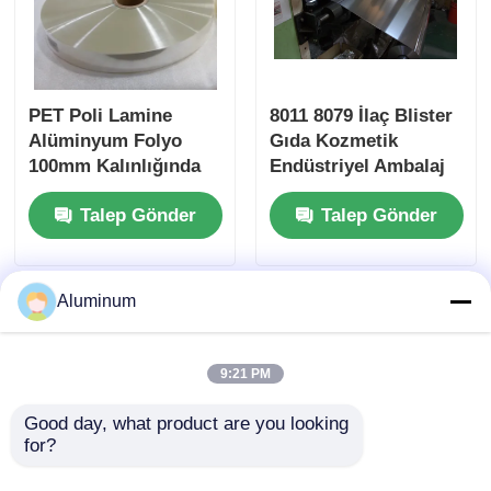
PET Poli Lamine
8011 8079 İlaç Blister
Alüminyum Folyo
Gıda Kozmetik
100mm Kalınlığında
Endüstriyel Ambalaj
Polyester Hava Kanalı
Isı Yalıtımı için
Talep Gönder
Talep Gönder
Filmi
Lamine Alüminyum
Folyo Delinmeye
Dayanıklı Yüksek
Bariyer
Aluminum
9:21 PM
Good day, what product are you looking 
for?