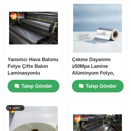
laminasyonlu alüminyum folyo
Alüminyum petek panelleri
Alüminyum Petek
Yansıtıcı Hava Balonu
Çekme Dayanımı
Folyo Çifte Balon
≥50Mpa Lamine
Ayna alüminyum
Laminasyonlu
Alüminyum Folyo,
Alüminyum Folyo
%5-15 Uzama
Talep Gönder
Talep Gönder
Buhar Bariyeri
Özellikli, Gıda ve İlaç
Güçlendirilmiş Isıtma
Ambalajları ve
Balon Sarma Folyo
Endüstriyel
İnşaat Enerji
Kullanımlar İçin İdeal
tasarrufu için