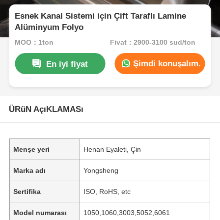
Esnek Kanal Sistemi için Çift Taraflı Lamine
Alüminyum Folyo
MOQ：1ton
Fiyat：2900-3100 sud/ton
Şimdi konuşalım.
En iyi fiyat
ÜRüN AçıKLAMASı
Menşe yeri
Henan Eyaleti, Çin
Marka adı
Yongsheng
Sertifika
ISO, RoHS, etc
Model numarası
1050,1060,3003,5052,6061