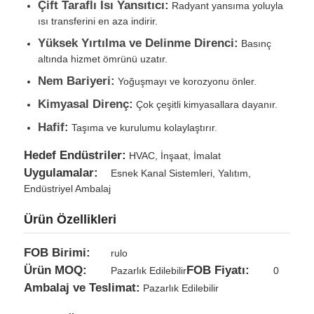
Çift Taraflı Isı Yansıtıcı:
Radyant yansıma yoluyla
ısı transferini en aza indirir.
Yüksek Yırtılma ve Delinme Direnci:
Basınç
altında hizmet ömrünü uzatır.
Nem Bariyeri:
Yoğuşmayı ve korozyonu önler.
Kimyasal Direnç:
Çok çeşitli kimyasallara dayanır.
Hafif:
Taşıma ve kurulumu kolaylaştırır.
Hedef Endüstriler:
HVAC, İnşaat, İmalat
Uygulamalar:
Esnek Kanal Sistemleri, Yalıtım,
Endüstriyel Ambalaj
Ürün Özellikleri
Ana Sayfa
FOB Birimi:
rulo
Ürünler
Ürün MOQ:
FOB Fiyatı:
Pazarlık Edilebilir
0
Ambalaj ve Teslimat:
Pazarlık Edilebilir
Hakkımızda