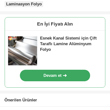
Laminasyon Folyo
alüminyum plaka
En İyi Fiyatı Alın
alüminyum daire
Esnek Kanal Sistemi için Çift
Taraflı Lamine Alüminyum
Renkli Alüminyum Bobin
Folyo
alüminyum bobin
Alüminyum Şerit Rulo
Devam et
Alüminyum Damalı Plaka
Önerilen Ürünler
kabartmalı alüminyum