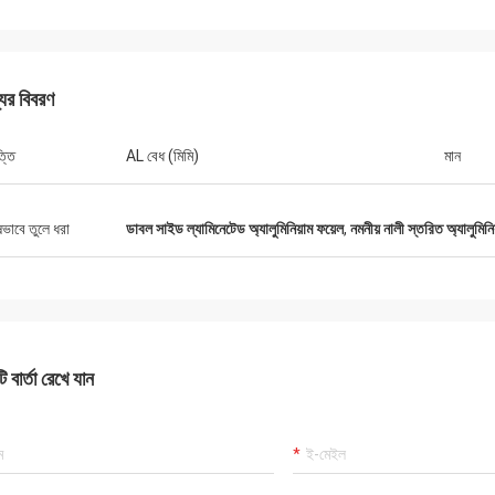
যের বিবরণ
্তি
AL বেধ (মিমি)
মান
ষভাবে তুলে ধরা
ডাবল সাইড ল্যামিনেটেড অ্যালুমিনিয়াম ফয়েল
,
নমনীয় নালী স্তরিত অ্যালুমিনি
 বার্তা রেখে যান