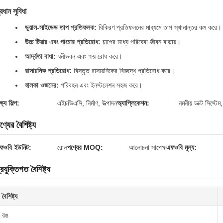
্রধান সুবিধা
ডুয়াল-সাইডেড তাপ প্রতিফলক:
বিকিরণ প্রতিফলনের মাধ্যমে তাপ স্থানান্তর কম করে।
উচ্চ টিয়ার এবং পাংচার প্রতিরোধ:
চাপের মধ্যে পরিষেবা জীবন বাড়ায়।
আর্দ্রতা বাধা:
ঘনীভবন এবং ক্ষয় রোধ করে।
রাসায়নিক প্রতিরোধ:
বিস্তৃত রাসায়নিকের বিরুদ্ধে প্রতিরোধ করে।
হালকা ওজনের:
পরিবহন এবং ইনস্টলেশন সহজ করে।
্ষ্য শিল্প:
এইচভিএসি, নির্মাণ, উত্পাদন
অ্যাপ্লিকেশন:
নমনীয় ডাক্ট সিস্টেম
ণ্যের বৈশিষ্ট্য
ফওবি ইউনিট:
রোল
পণ্যের MOQ:
আলোচনা সাপেক্ষ
এফওবি মূল্য:
্রযুক্তিগত বৈশিষ্ট্য
বৈশিষ্ট্য
রঙ