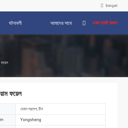
Bengali
এখন চ্যাট করুন
ঘটনাবলী
আমাদের সাথে
যোগাযোগ করুন
ম ফয়েল
য়াম ফয়েল
হেনান প্রদেশ, চীন
নাম
Yongsheng