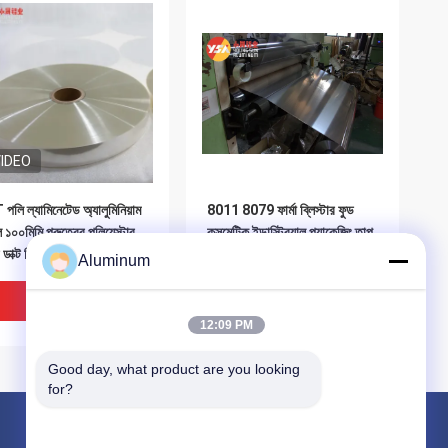
IDEO
পলি ল্যামিনেটেড অ্যালুমিনিয়াম
8011 8079 ফার্মা ব্লিস্টার ফুড
 ১০০মিমি পুরুত্বের পলিয়েস্টার
কসমেটিক ইন্ডাস্ট্রিয়াল প্যাকেজিং তাপ
ডাক্ট ফিল্ম
নিরোধক জন্য স্তরিত অ্যালুমিনিয়াম
Aluminum
ফয়েল পাংচার প্রতিরোধী উচ্চ বাধা
ভালো দাম
ভালো দাম
12:09 PM
Good day, what product are you looking 
for?
পণ্য