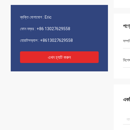
ব্যক্তি যোগাযোগ :
Eric
পণ্
ফোন নম্বর :
+86 13027629558
হোয়াটসঅ্যাপ :
+8613027629558
সম্পত
এখন চ্যাট করুন
বিশে
একটি