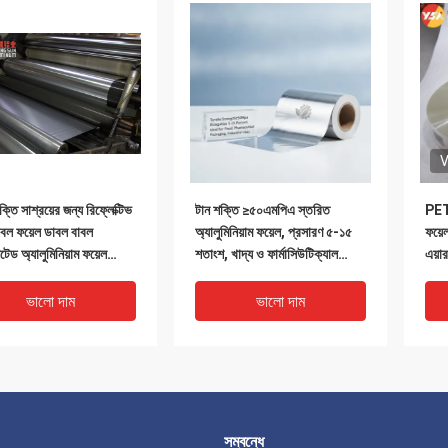
V
শক্তি সাশ্রয়ের জন্য রিফ্লেক্টিভ
টান শক্তি ≥৫০এমপিএ স্তরিত
PET 
াবল ফয়েল ডাবল বাবল
অ্যালুমিনিয়াম ফয়েল, প্রসারণ ৫-১৫
ফয়েল
েটেড অ্যালুমিনিয়াম ফয়েল
শতাংশ, খাদ্য ও ফার্মাসিউটিক্যাল
এয়ার 
যারিয়ার রিইনফোর্সড থার্মাল
প্যাকেজিং এবং শিল্প ব্যবহারের জন্য
ন বাবল র‍্যাপ ফয়েল
আদর্শ
ভালো দাম
ভালো দাম
সম্বন্ধে