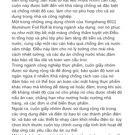
bản ứng dụng.Sản xuất từ vật liệu nhựa nhôm cao cấp,
cuộn này được biết đến với khả năng chống xé đặc biệt
và chống nhiệt độ cao, làm cho nó phù hợp cho cả sử
dụng trong nhà và công nghiệp.
Một trong những ứng dụng chính của Yongsheng 8011
Aluminum Foil Roll là trong ngành xây dựng, nơi nó phục
vụ như một lớp bề mặt màng chống thấm tuyệt vời.Điều
trị tổng hợp và phủ lớp phủ làm tăng độ bền và chống
nước, cung cấp một rào cản hiệu quả chống ẩm và nước
xâm nhập. Điều này làm cho nó lý tưởng cho mái nhà,
cách nhiệt tường, và các dự án chống nước khác,đảm
bảo bảo vệ lâu dài và toàn vẹn cấu trúc.
Trong ngành công nghiệp thực phẩm, cuộn giấy nhôm
được sử dụng rộng rãi để đóng gói, bảo quản độ tươi và
ngăn ngừa ô nhiễm.Khả năng chống rách cao của nó
đảm bảo nó có thể bọc an toàn các mặt hàng thực phẩm
khác nhau mà không dễ dàng xé hoặc đâm, trong khi sức
đề kháng nhiệt độ của nó cho phép nó chịu được nhiệt độ
nấu ăn cao, chẳng hạn như nướng hoặc nướng.nhà
hàng, và các đơn vị chế biến thực phẩm.
Ngoài ra, cuộn giấy nhôm được sử dụng rộng rãi trong
các ứng dụng điện và điện tử.bao bì các thành phần điện
tử, và bảo vệ các thiết bị nhạy cảm khỏi nhiễu điện từ. tùy
chọn kích thước cuộn tùy chỉnh cung cấp tính linh hoạt để
đáp ứng các yêu cầu dự án cụ thể.