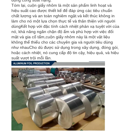
Tóm lại, cuộn giấy nhôm là một sản phẩm linh hoạt và
hiệu suất cao được thiết kế để đáp ứng các tiêu chuẩn
Dải nhôm dán
chất lượng và an toàn nghiêm ngặt.và kết thúc không in
làm cho nó một lựa chọn thực tế và thân thiện với người
dùngKết hợp với đặc tính cách nhiệt phản xạ tuyệt vời của
nó, khả năng ngăn chặn độ ẩm và phù hợp với việc đối
Tấm hình tổ ong bằng nhôm
mặt và gia cố tấm,cuộn giấy nhôm này là một vật liệu
không thể thiếu cho các chuyên gia và người tiêu dùng
như nhauCho dù được sử dụng trong xây dựng, đóng gói,
tổ ong nhôm
hoặc cách nhiệt, nó cung cấp độ tin cậy, hiệu quả, và hiệu
suất vượt trội mỗi lần.
Ánh bằng gương