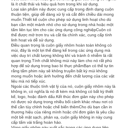
là ít chất thải và hiệu quả hơn trong khi sử dụng.
Loại sản phẩm này được cung cấp trong định dạng cuộn
thuận tiện, giúp dễ dàng xử lý và cắt đến chiều dài mong
Tham quan nhà máy
muốn.Thiết kế cuộn cho phép sử dụng linh hoạt cho dù
bạn cần một mảnh nhỏ cho sử dụng trong nhà hoặc một
tấm liên tục lớn cho các ứng dụng công nghiệpCuộn có
Kiểm soát chất lượng
thể được mở trơn tru và cắt tỉa chính xác, cung cấp tính
linh hoạt và dễ sử dụng.
Điều quan trọng là cuộn giấy nhôm hoàn toàn không có
mùi, đây là một lợi thế đáng kể trong các ứng dụng mà
Liên hệ với chúng tôi
việc duy trì chất lượng không khí và tránh ô nhiễm là rất
quan trọng.Tính chất không mùi này làm cho nó rất phù
hợp để sử dụng trong bao bì thực phẩmBạn có thể tự tin
Tin tức
rằng tấm phim này sẽ không truyền bất kỳ mùi không
mong muốn hoặc ảnh hưởng đến chất lượng của các vật
liệu mà nó tiếp xúc.
Ngoài các thuộc tính vật lý của nó, cuộn giấy nhôm này là
Các trường hợp
không in, có nghĩa là nó đi kèm mà không có bất kỳ thiết
kế, logo, hoặc đánh dấu.Kết thúc đơn giản này cho phép
nó được sử dụng trong nhiều bối cảnh khác nhau nơi có
Yêu cầu báo giá
thể cần tùy chỉnh hoặc chế biến thêmCho dù bạn cần in
thương hiệu của riêng mình hoặc chỉ đơn giản là yêu cầu
một bề mặt sạch, phản xạ, cuộn giấy không in này cung
cấp tấm vải trắng hoàn hảo.
Cuộn giấy nhôm
Vòng giấy nhôm này xuất sắc trong các ứng dụng liên