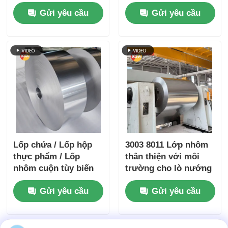
dyne cao dễ bóc
đình Thiết bị thể thao
Gửi yêu cầu
Gửi yêu cầu
chống trẻ em lá bạc
vàng dập nổi bảo
quản kín khí bao bì y
tế lá chắn
Lốp chứa / Lốp hộp
3003 8011 Lớp nhôm
thực phẩm / Lốp
thân thiện với môi
nhôm cuộn tùy biến
trường cho lò nướng
ốc hợp kim 3003 &
Gửi yêu cầu
Gửi yêu cầu
8011 ốp bao bì thực
phẩm ốc chống ẩm &
chống nhiệt