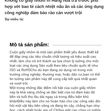
Không có giấy nhôm in Hàng hóa trả trước phù
hợp với bao bì cách nhiệt nấu ăn và các ứng dụng
công nghiệp đảm bảo rào cản vượt trội
Sự miêu tả:
Mô tả sản phẩm:
Cuộn giấy nhôm là một sản phẩm thiết yếu được thiết kế
để đáp ứng các tiêu chuẩn chất lượng và hiệu suất cao
nhất, làm cho nó trở thành sự lựa chọn lý tưởng cho một
loạt các ứng dụng.Sản xuất theo tiêu chuẩn quốc tế như
ISO và RoHSCho dù bạn đang sử dụng nó trong môi
trường công nghiệp, thương mại, hoặc dân cư,bạn có thể
Trang chủ
tin tưởng sản phẩm này để cung cấp kết quả nhất quán
và vượt trội.
Một trong những đặc điểm nổi bật của cuộn giấy nhôm
này là khả năng chống xé đặc biệt của nó.đảm bảo độ
Các sản phẩm
bền và tuổi thọ lâu dài ngay cả trong điều kiện khó
khănĐiều này làm cho nó hoàn hảo cho các công việc đòi
hỏi một vật liệu bền vững và đáng tin cậy, chẳng hạn như
Về Chúng Tôi
bọc, cách nhiệt hoặc gia cố.Chống giật cao cũng có nghĩa