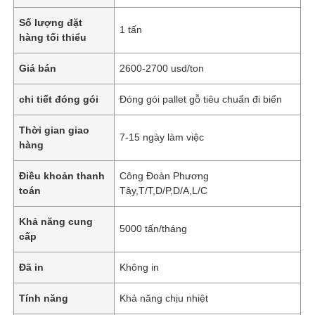
Số lượng đặt
1 tấn
hàng tối thiểu
Giá bán
2600-2700 usd/ton
chi tiết đóng gói
Đóng gói pallet gỗ tiêu chuẩn đi biển
Thời gian giao
7-15 ngày làm việc
hàng
Điều khoản thanh
Công Đoàn Phương
toán
Tây,T/T,D/P,D/A,L/C
Khả năng cung
5000 tấn/tháng
cấp
Đã in
Không in
Tính năng
Khả năng chịu nhiệt