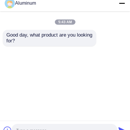
Aluminum
5:43 AM
Good day, what product are you looking 
for?
Nhựa nhôm giấy cuộn
8011 Vật liệu thô
cuộn ID 76mm
nhựa nhôm để sản
152mm và tùy chỉnh
xuất màng chống
kích thước hoàn hảo
nước
Gửi yêu cầu
Gửi yêu cầu
bao bì cách nhiệt và
các lĩnh vực công
nghiệp khác nhau
Nhà
Về chúng tôi
Liên hệ với chúng tôi
Desktop Site
Sơ đồ trang web
Chính sách bảo mật
Phẩm chất
Cuộn giấy nhôm
Nhà máy trung