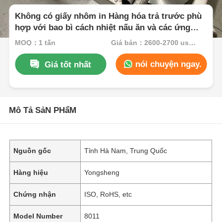
Không có giấy nhôm in Hàng hóa trả trước phù
hợp với bao bì cách nhiệt nấu ăn và các ứng
dụng công nghiệp đảm bảo rào cản vượt trội
MOQ：1 tấn
Giá bán：2600-2700 usd/ton
nói chuyện ngay.
Giá tốt nhất
Mô Tả SảN PHẩM
Nguồn gốc
Tỉnh Hà Nam, Trung Quốc
Hàng hiệu
Yongsheng
Chứng nhận
ISO, RoHS, etc
Model Number
8011