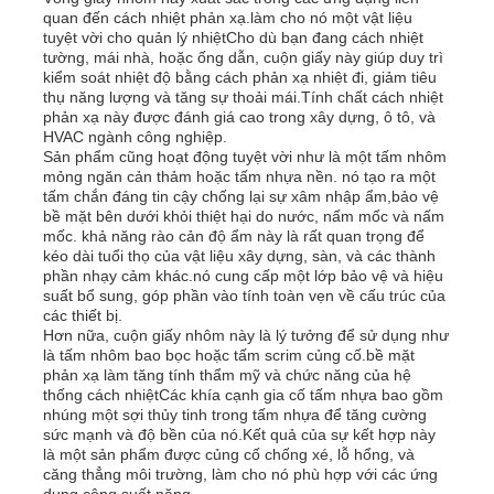
quan đến cách nhiệt phản xạ.làm cho nó một vật liệu
tuyệt vời cho quản lý nhiệtCho dù bạn đang cách nhiệt
Tấm nhôm
tường, mái nhà, hoặc ống dẫn, cuộn giấy này giúp duy trì
kiểm soát nhiệt độ bằng cách phản xạ nhiệt đi, giảm tiêu
thụ năng lượng và tăng sự thoải mái.Tính chất cách nhiệt
phản xạ này được đánh giá cao trong xây dựng, ô tô, và
nhôm tròn
HVAC ngành công nghiệp.
Sản phẩm cũng hoạt động tuyệt vời như là một tấm nhôm
mỏng ngăn cản thảm hoặc tấm nhựa nền. nó tạo ra một
tấm chắn đáng tin cậy chống lại sự xâm nhập ẩm,bảo vệ
Cuộn nhôm phủ màu
bề mặt bên dưới khỏi thiệt hại do nước, nấm mốc và nấm
mốc. khả năng rào cản độ ẩm này là rất quan trọng để
kéo dài tuổi thọ của vật liệu xây dựng, sàn, và các thành
cuộn dây nhôm
phần nhạy cảm khác.nó cung cấp một lớp bảo vệ và hiệu
suất bổ sung, góp phần vào tính toàn vẹn về cấu trúc của
các thiết bị.
Hơn nữa, cuộn giấy nhôm này là lý tưởng để sử dụng như
cuộn dây nhôm
là tấm nhôm bao bọc hoặc tấm scrim củng cố.bề mặt
phản xạ làm tăng tính thẩm mỹ và chức năng của hệ
thống cách nhiệtCác khía cạnh gia cố tấm nhựa bao gồm
Nhôm rô tấm
nhúng một sợi thủy tinh trong tấm nhựa để tăng cường
sức mạnh và độ bền của nó.Kết quả của sự kết hợp này
là một sản phẩm được củng cố chống xé, lỗ hổng, và
căng thẳng môi trường, làm cho nó phù hợp với các ứng
Nhôm dập nổi
dụng công suất nặng.