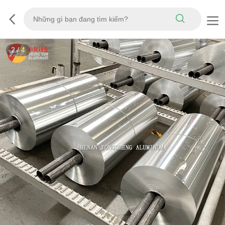
3
/
4