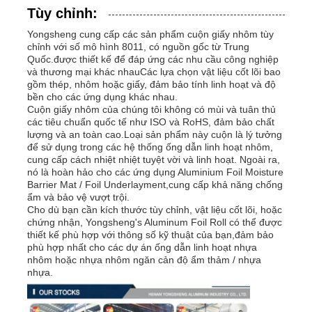
Tùy chỉnh:
Yongsheng cung cấp các sản phẩm cuộn giấy nhôm tùy
chỉnh với số mô hình 8011, có nguồn gốc từ Trung
Quốc.được thiết kế để đáp ứng các nhu cầu công nghiệp
và thương mại khác nhauCác lựa chọn vật liệu cốt lõi bao
gồm thép, nhôm hoặc giấy, đảm bảo tính linh hoạt và độ
bền cho các ứng dụng khác nhau.
Cuộn giấy nhôm của chúng tôi không có mùi và tuân thủ
các tiêu chuẩn quốc tế như ISO và RoHS, đảm bảo chất
lượng và an toàn cao.Loại sản phẩm này cuộn là lý tưởng
để sử dụng trong các hệ thống ống dẫn linh hoạt nhôm,
cung cấp cách nhiệt nhiệt tuyệt vời và linh hoạt. Ngoài ra,
nó là hoàn hảo cho các ứng dụng Aluminium Foil Moisture
Barrier Mat / Foil Underlayment,cung cấp khả năng chống
ẩm và bảo vệ vượt trội.
Cho dù bạn cần kích thước tùy chỉnh, vật liệu cốt lõi, hoặc
chứng nhận, Yongsheng's Aluminum Foil Roll có thể được
thiết kế phù hợp với thông số kỹ thuật của bạn,đảm bảo
phù hợp nhất cho các dự án ống dẫn linh hoạt nhựa
nhôm hoặc nhựa nhôm ngăn cản độ ẩm thảm / nhựa
nhựa.