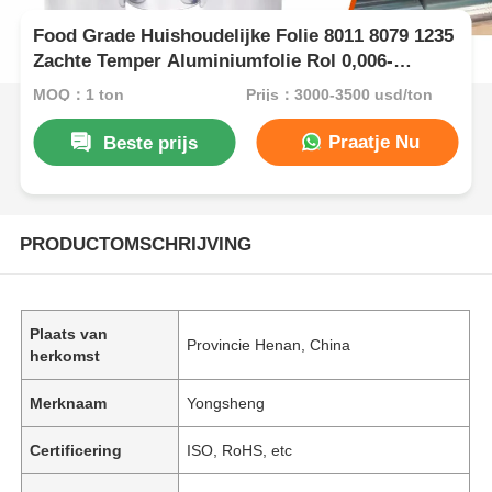
Food Grade Huishoudelijke Folie 8011 8079 1235
Zachte Temper Aluminiumfolie Rol 0,006-
0,07mm Voor Bakken BBQ Voedsel Verpakking
MOQ：1 ton
Prijs：3000-3500 usd/ton
Eén Kant Helder
Praatje Nu
Beste prijs
PRODUCTOMSCHRIJVING
Plaats van
Provincie Henan, China
herkomst
Merknaam
Yongsheng
Certificering
ISO, RoHS, etc