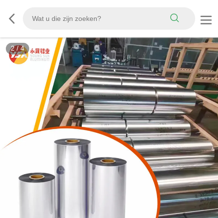
3
/
4