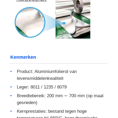
aluminium plaat
Aluminiumcirkel
Kleurgecoate aluminium spiraal
Kenmerken
aluminiumrol
Product: Aluminiumfolierol van
levensmiddelenkwaliteit
De Rol van de aluminiumstrook
Leger: 8011 / 1235 / 8079
Breedtebereik: 200 mm ∼ 700 mm (op maat
Aluminium geruite plaat
gesneden)
Kernprestaties: bestand tegen hoge
In reliëf gemaakt aluminium