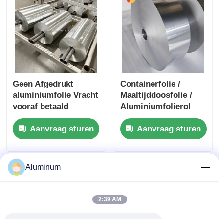
Goudfolie
Luchtdichte
Conservering
Medische Verpakking
Barrièrefolie
Geen Afgedrukt
Containerfolie /
aluminiumfolie Vracht
Maaltijddoosfolie /
vooraf betaald
Aluminiumfolierol
geschikt voor
Aanpasbaar |
Aanvraag sturen
Aanvraag sturen
verpakkingen,
Legeringen 3003 &
isolatie, koken en
8011 |
industriële
Voedselverpakkingsfolie
toepassingen die
| Vochtbestendig en
Aluminum
zorgen voor een
hittebestendig
superieure barrière
2:39 AM