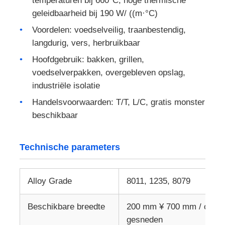
temperaturen bij 660°C, hoge thermische
geleidbaarheid bij 190 W/ ((m·°C)
gelamineerde aluminiumfolie
Voordelen: voedselveilig, traanbestendig,
langdurig, vers, herbruikbaar
Aluminium honingraatpanelen
Hoofdgebruik: bakken, grillen,
voedselverpakken, overgebleven opslag,
industriële isolatie
Aluminiumhoningraat
Handelsvoorwaarden: T/T, L/C, gratis monster
beschikbaar
Spiegelaluminium
Technische parameters
Alloy Grade
8011, 1235, 8079
Beschikbare breedte
200 mm ¥ 700 mm / op m
gesneden