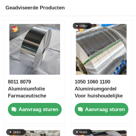
Geadviseerde Producten
8011 8079
1050 1060 1100
Aluminiumfolie
Aluminiumgordel
Farmaceutische
Voor huishoudelijke
Aluminium
apparaten
Aanvraag sturen
Aanvraag sturen
Blisterfolie Hoge
Sportapparatuur
Dyne Gemakkelijk te
Openen Kinderveilig
Gekreukeld Zilver