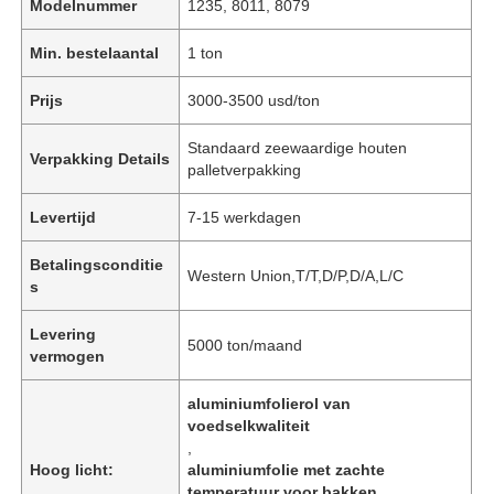
Modelnummer
1235, 8011, 8079
Min. bestelaantal
1 ton
Prijs
3000-3500 usd/ton
Standaard zeewaardige houten
Verpakking Details
palletverpakking
Levertijd
7-15 werkdagen
Betalingsconditie
Western Union,T/T,D/P,D/A,L/C
s
Levering
5000 ton/maand
vermogen
aluminiumfolierol van
voedselkwaliteit
,
Hoog licht:
aluminiumfolie met zachte
temperatuur voor bakken