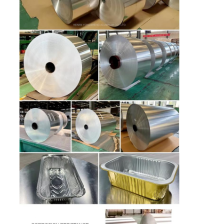
Fabriekstour
Kwaliteitscontrole
Neem contact met ons op
Nieuws
Gevallen
Offerte Aanvragen
Aluminiumfolie