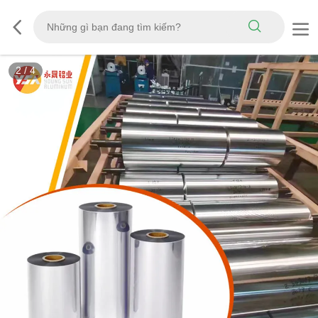
3
/
4