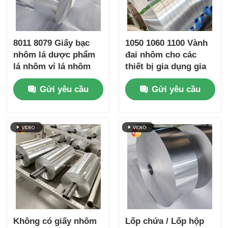
8011 8079 Giấy bạc
1050 1060 1100 Vành
nhôm lá dược phẩm
đai nhôm cho các
lá nhôm vỉ lá nhôm
thiết bị gia dụng gia
dyne cao dễ bóc
đình Thiết bị thể thao
Gửi yêu cầu
Gửi yêu cầu
chống trẻ em lá bạc
vàng dập nổi bảo
quản kín khí bao bì y
tế lá chắn
Không có giấy nhôm
Lốp chứa / Lốp hộp