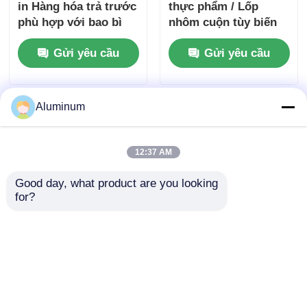
in Hàng hóa trả trước
thực phẩm / Lốp
phù hợp với bao bì
nhôm cuộn tùy biến
cách nhiệt nấu ăn và
ốc hợp kim 3003 &
Gửi yêu cầu
Gửi yêu cầu
các ứng dụng công
8011 ốp bao bì thực
nghiệp đảm bảo rào
phẩm ốc chống ẩm &
cản vượt trội
chống nhiệt
Aluminum
12:37 AM
Good day, what product are you looking 
for?
3003 8011 Lớp nhôm
Nhựa nhôm giấy cuộn
thân thiện với môi
cuộn ID 76mm
trường cho lò nướng
152mm và tùy chỉnh
kích thước hoàn hảo
Gửi yêu cầu
Gửi yêu cầu
bao bì cách nhiệt và