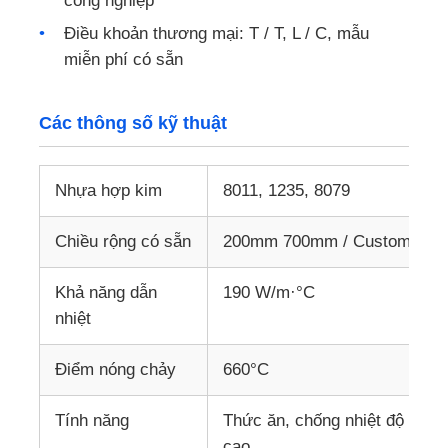
công nghiệp
Điều khoản thương mại: T / T, L / C, mẫu
Dải nhôm dán
miễn phí có sẵn
Tấm hình tổ ong bằng nhôm
Các thông số kỹ thuật
tổ ong nhôm
Nhựa hợp kim
8011, 1235, 8079
Ánh bằng gương
Chiều rộng có sẵn
200mm 700mm / Custom Slitt
Khả năng dẫn
190 W/m·°C
nhiệt
Điểm nóng chảy
660°C
Tính năng
Thức ăn, chống nhiệt độ cao, 
cao