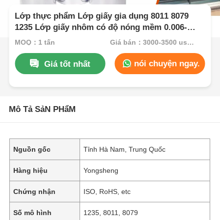
Lớp thực phẩm Lớp giấy gia dụng 8011 8079
1235 Lớp giấy nhôm có độ nóng mềm 0.006-
0.07mm Để nướng BBQ Bao bì thực phẩm Một
MOQ：1 tấn
Giá bán：3000-3500 usd/ton
mặt sáng
nói chuyện ngay.
Giá tốt nhất
Mô Tả SảN PHẩM
Nguồn gốc
Tỉnh Hà Nam, Trung Quốc
Hàng hiệu
Yongsheng
Chứng nhận
ISO, RoHS, etc
Số mô hình
1235, 8011, 8079