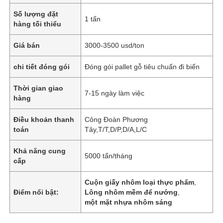
Số lượng đặt
1 tấn
hàng tối thiểu
Giá bán
3000-3500 usd/ton
chi tiết đóng gói
Đóng gói pallet gỗ tiêu chuẩn đi biển
Thời gian giao
7-15 ngày làm việc
hàng
Điều khoản thanh
Công Đoàn Phương
toán
Tây,T/T,D/P,D/A,L/C
Khả năng cung
5000 tấn/tháng
cấp
Cuộn giấy nhôm loại thực phẩm
,
Điểm nổi bật:
Lông nhôm mềm để nướng
,
một mặt nhựa nhôm sáng