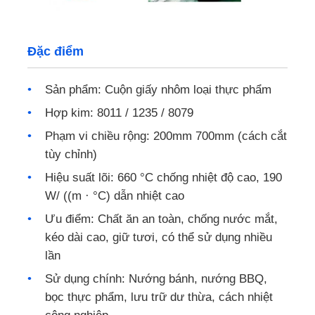
Tấm nhôm
Đặc điểm
nhôm tròn
Sản phẩm: Cuộn giấy nhôm loại thực phẩm
Hợp kim: 8011 / 1235 / 8079
Cuộn nhôm phủ màu
Phạm vi chiều rộng: 200mm 700mm (cách cắt
tùy chỉnh)
cuộn dây nhôm
Hiệu suất lõi: 660 °C chống nhiệt độ cao, 190
W/ ((m · °C) dẫn nhiệt cao
cuộn dây nhôm
Ưu điểm: Chất ăn an toàn, chống nước mắt,
kéo dài cao, giữ tươi, có thể sử dụng nhiều
lần
Nhôm rô tấm
Sử dụng chính: Nướng bánh, nướng BBQ,
bọc thực phẩm, lưu trữ dư thừa, cách nhiệt
Nhôm dập nổi