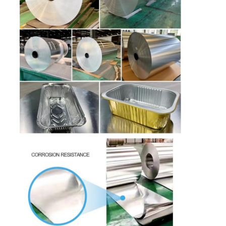
Tham quan nhà máy
Kiểm soát chất lượng
Liên hệ với chúng tôi
Tin tức
Các trường hợp
Yêu cầu báo giá
Cuộn giấy nhôm