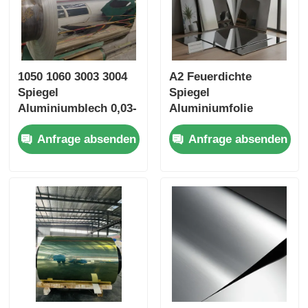
1050 1060 3003 3004
A2 Feuerdichte
Spiegel
Spiegel
Aluminiumblech 0,03-
Aluminiumfolie
0,08 mm
Ultraleichtgewicht
Anfrage absenden
Anfrage absenden
Hochreflektierendes
Thermische
Poliertes Spiegel
Stabilitätsplatte für
Aluminium
Vorhangwand
Leichtgewicht 70%
Schienenflugzeuge
Masseersparnis Für
Innenpartition
die Beleuchtung
Reflektor Aufzug
Verkleidung
Dekorationsplatte