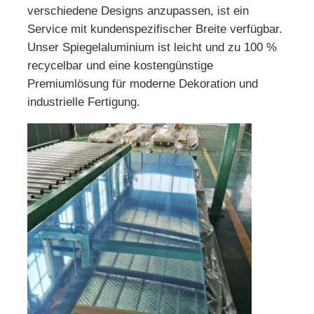
verschiedene Designs anzupassen, ist ein
Service mit kundenspezifischer Breite verfügbar.
Werksbesichtigung
Unser Spiegelaluminium ist leicht und zu 100 %
recycelbar und eine kostengünstige
Premiumlösung für moderne Dekoration und
Qualitätskontrolle
industrielle Fertigung.
Kontakt
Nachrichten
Fälle
Angebot anfordern
Aluminiumfolienrolle