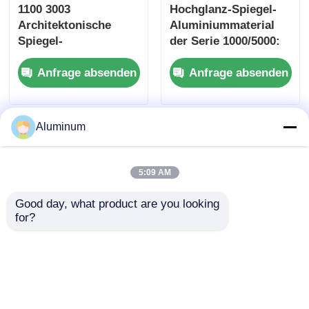
1100 3003
Hochglanz-Spiegel-
Architektonische
Aluminiummaterial
Spiegel-
der Serie 1000/5000:
Aluminiumbleche für
außergewöhnliche
Anfrage absenden
Anfrage absenden
Aufzug-Innenräume &
Flachheit und Glanz,
Vitrinen
geeignet für die
Präzisionsfertigung
Aluminum
5:09 AM
Good day, what product are you looking 
for?
Hochreflexionsfähigkeit
1070 industrielles
Spiegel
Reinaluminium
Aluminiumplatte
Spiegelaluminium,
Korrosionsbeständigkeit
hohe Reflektivität,