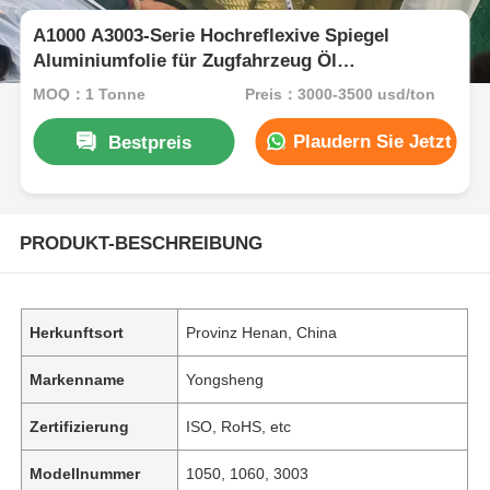
A1000 A3003-Serie Hochreflexive Spiegel
Aluminiumfolie für Zugfahrzeug Öl
schwimmende Scheiben Türkern
MOQ：1 Tonne
Preis：3000-3500 usd/ton
Plaudern Sie Jetzt
Bestpreis
PRODUKT-BESCHREIBUNG
Herkunftsort
Provinz Henan, China
Markenname
Yongsheng
Zertifizierung
ISO, RoHS, etc
Modellnummer
1050, 1060, 3003