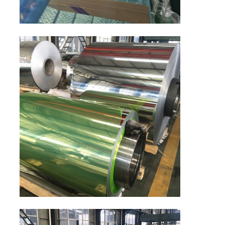
Aluminiumplatte
Aluminiumkreis
Farbbeschichtete Aluminiumspule
Aluminiumspule
Aluminiumstreifen-Spule
Aluminiumkarschtafel
Prägeartiges Aluminium