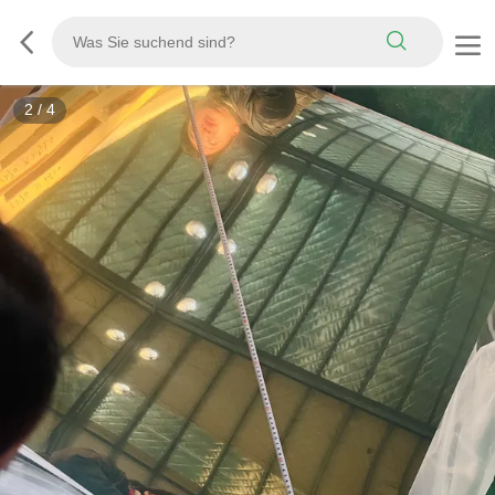
3
/
4