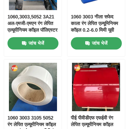
1060,3003,5052 3A21
1060 3003 नीला सफेद
अल-एमजी-एमएन रंग लेपित
काला रंग लेपित एल्यूमिनियम
एल्यूमीनियम कॉइल पॉलिएस्टर
कॉइल 0.2-6.0 मिमी यूवी
पीवीडीएफ फ्लोरोकार्बन कॉइल
प्रतिरोधी दीवार क्लैडिंग छत
जांच भेजें
जांच भेजें
मौसम प्रतिरोधी विरोधी फीड
पाइप इन्सुलेशन रैपिंग फर्नीचर
25 साल की वारंटी के लिए
के लिए
बिल्डिंग फासिया पाइप रैपिंग
1060 3003 3105 5052
पीई पीवीडीएफ एफईवी रंग
रंग लेपित एल्यूमीनियम कॉइल
लेपित एल्यूमीनियम कॉइल