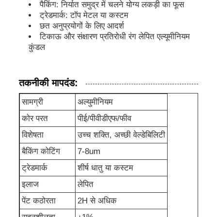
पैकिंग: निर्यात समुद्र में चलने योग्य लकड़ी का फूस
ट्रेडमार्क: टॉप मेटल या कस्टम
ऐल्युमिनियम की प्लेट
छत अनुप्रयोगों के लिए आदर्श
टिकाऊ और संक्षारण प्रतिरोधी रंग लेपित एल्यूमीनियम
कुंडल
एल्युमिनियम सर्किल
तकनीकी मापदंड:
रंग कोटेड एल्यूमीनियम कॉइल
सामग्री
अल्युमीनियम
एल्यूमीनियम का तार
कोर परत
पीई/पीवीडीएफ/फीव
विशेषता
उच्च शक्ति, अच्छी वेल्डेबिलिटी
एल्यूमीनियम पट्टी का तार
बैकिंग कोटिंग
7-8um
ट्रेडमार्क
शीर्ष धातु या कस्टम
एल्यूमीनियम चेकर प्लेट
इलाज
लेपित
पेंट कठोरता
2H से अधिक
उभरा एल्यूमीनियम