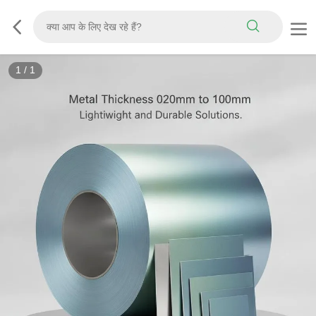
1
/
1