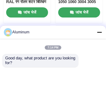
RAL रंग रोलर शटर बिल्डिंग
1050 1060 3004 3005
सजावट गटर
लकड़ी के दाने यूवी प्रतिरोधी
जांच भेजें
जांच भेजें
पर्दे की दीवार छत के लिए
Aluminum
7:14 PM
Good day, what product are you looking 
for?
1060 3003 पीई पीवीडीएफ
1060, 3003 रंग-लेपित
फीव रंग लेपित एल्यूमीनियम
एल्यूमीनियम कॉइल उच्च
कुंडल छत की दीवार पर चढ़ने
मौसम प्रतिरोध और संक्षारण
के लिए बाहरी संकेत
प्रतिरोध छत टाइल, रोलिंग
जांच भेजें
जांच भेजें
शटर, वास्तु सजावट के लिए