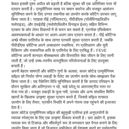
केवल इसकी दृश्य अपील को बढ़ाती है बल्कि सुरक्षा की एक अतिरिक्त परत भी
प्रदान करती है। एल्यूमीनियम सतह पर समान कवरेज और मजबूत आसंजन
सुनिश्चित करने के लिए उन्नत तकनीक का उपयोग करके कोटिंग उपचार लागू
किया जाता है। ग्राहक पीई (पॉलिएस्टर), पीवीडीएफ (पॉलीविनाइलिडीन
फ्लोराइड), और एफईवीई (फ्लोरोएथिलीन विनाइल ईथर) सहित विभिन्न
प्रकार के कोर लेयर विकल्पों में से चयन कर सकते हैं, प्रत्येक एप्लिकेशन
आवश्यकताओं के आधार पर अलग-अलग लाभ प्रदान करता है। पीई कोटिंग्स
अच्छे मौसम प्रतिरोध के साथ लागत प्रभावी सुरक्षा प्रदान करती हैं, जबकि
पीवीडीएफ कोटिंग्स अपने असाधारण स्थायित्व, रंग प्रतिधारण और यूवी
विकिरण और रासायनिक क्षति के प्रतिरोध के लिए प्रसिद्ध हैं। FEVE
कोटिंग्स अपनी शानदार मौसमक्षमता और विस्तारित सेवा जीवन के लिए जानी
जाती हैं, जो उन्हें उच्च-स्तरीय वास्तुशिल्प परियोजनाओं के लिए उपयुक्त
बनाती हैं।
अपनी बेहतर सामग्री और कोटिंग गुणों के अलावा, कलर कोटेड एल्युमीनियम
कॉइल को निर्यात योग्य लकड़ी के पैलेट का उपयोग करके सोच-समझकर पैक
किया जाता है। यह पैकेजिंग विधि सुनिश्चित करती है कि उत्पाद परिवहन के
दौरान सुरक्षित और क्षतिग्रस्त न रहे, चाहे घरेलू या अंतरराष्ट्रीय स्तर पर
घर
भेजा गया हो। मजबूत लकड़ी के फूस नमी, प्रभाव और अन्य संभावित शिपिंग
खतरों के खिलाफ उत्कृष्ट सुरक्षा प्रदान करते हैं, जिससे कॉइल तत्काल
उपयोग के लिए तैयार, प्राचीन स्थिति में अपने गंतव्य तक पहुंचने की इजाजत
देता है।
उत्पादों
कलर कोटेड एल्युमीनियम कॉइल की बहुमुखी प्रतिभा इसे अनुप्रयोगों के
व्यापक स्पेक्ट्रम के लिए एक उत्कृष्ट विकल्प बनाती है। छत उद्योग में, इसका
व्यापक रूप से टिकाऊ और सौंदर्यपूर्ण रूप से मनभावन छत पैनल बनाने के लिए
हमारे बारे में
उपयोग किया जाता है जो डिज़ाइन लचीलेपन की पेशकश करते हुए पर्यावरणीय