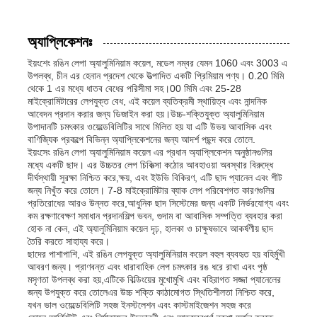
লেমিনেটেড অ্যালুমিনিয়াম ফয়েল
অ্যাপ্লিকেশনঃ
ইয়ংশেং রঙিন লেপা অ্যালুমিনিয়াম কয়েল, মডেল নম্বর যেমন 1060 এবং 3003 এ
উপলব্ধ, চীন এর হেনান প্রদেশ থেকে উত্পাদিত একটি প্রিমিয়াম পণ্য। 0.20 মিমি
অ্যালুমিনিয়াম মধুচক্র প্যানেল
থেকে 1 এর মধ্যে ধাতব বেধের পরিসীমা সহ।00 মিমি এবং 25-28
মাইক্রোমিটারের লেপযুক্ত বেধ, এই কয়েল ব্যতিক্রমী স্থায়িত্ব এবং নান্দনিক
আবেদন প্রদান করার জন্য ডিজাইন করা হয়।উচ্চ-শক্তিযুক্ত অ্যালুমিনিয়াম
অ্যালুমিনিয়াম মধুচক্র
উপাদানটি চমৎকার ওয়েল্ডেবিলিটির সাথে মিলিত হয় যা এটি উভয় আবাসিক এবং
বাণিজ্যিক প্রকল্পে বিভিন্ন অ্যাপ্লিকেশনের জন্য আদর্শ পছন্দ করে তোলে.
ইয়ংসেং রঙিন লেপা অ্যালুমিনিয়াম কয়েল এর প্রধান অ্যাপ্লিকেশন অনুষ্ঠানগুলির
মধ্যে একটি ছাদ। এর উচ্চতর লেপ চিকিত্সা কঠোর আবহাওয়া অবস্থার বিরুদ্ধে
মিরর অ্যালুমিনিয়াম
দীর্ঘস্থায়ী সুরক্ষা নিশ্চিত করে,ক্ষয়, এবং ইউভি বিকিরণ, এটি ছাদ প্যানেল এবং শীট
জন্য নিখুঁত করে তোলে। 7-8 মাইক্রোমিটার ব্যাক লেপ পরিবেশগত কারণগুলির
প্রতিরোধের আরও উন্নত করে,আধুনিক ছাদ সিস্টেমের জন্য একটি নির্ভরযোগ্য এবং
কম রক্ষণাবেক্ষণ সমাধান প্রদানশিল্প ভবন, গুদাম বা আবাসিক সম্পত্তি ব্যবহার করা
হোক না কেন, এই অ্যালুমিনিয়াম কয়েল দৃঢ়, হালকা ও চাক্ষুষভাবে আকর্ষণীয় ছাদ
তৈরি করতে সাহায্য করে।
ছাদের পাশাপাশি, এই রঙিন লেপযুক্ত অ্যালুমিনিয়াম কয়েল বহুল ব্যবহৃত হয় বহির্মুখী
আবরণ জন্য। প্রাণবন্ত এবং ধারাবাহিক লেপ চমৎকার রঙ ধরে রাখা এবং পৃষ্ঠ
মসৃণতা উপলব্ধ করা হয়,এটিকে বিল্ডিংয়ের মুখোমুখি এবং বহিরাগত সজ্জা প্যানেলের
জন্য উপযুক্ত করে তোলেএর উচ্চ শক্তি কাঠামোগত স্থিতিশীলতা নিশ্চিত করে,
যখন ভাল ওয়েল্ডেবিলিটি সহজ ইনস্টলেশন এবং কাস্টমাইজেশন সহজ করে