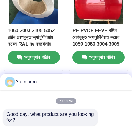
1060 3003 3105 5052
PE PVDF FEVE রঙিন
রঙিন লেপযুক্ত অ্যালুমিনিয়াম
লেপযুক্ত অ্যালুমিনিয়াম কয়েল
কয়েল RAL রঙ ফররোলার
1050 1060 3004 3005
শাটার বিল্ডিং সজ্জা খাঁজ
কাঠের বীজ ইউভি প্রতিরোধী
অনুসন্ধান পাঠান
অনুসন্ধান পাঠান
জন্য পর্দা প্রাচীর সিলিং
Aluminum
2:09 PM
Good day, what product are you looking 
for?