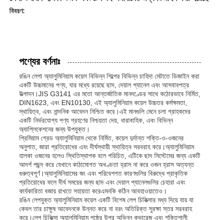
বিবরণ:
পণ্যের বর্ণনাঃ
রঙিন লেপা অ্যালুমিনিয়াম কয়েল বিভিন্ন শিল্পের বিভিন্ন চাহিদা মেটাতে ডিজাইন করা
একটি উচ্চমানের পণ্য, যার মধ্যে রয়েছে ছাদ, দেয়াল প্যানেল এবং আসবাবপত্র
উত্পাদন।JIS G3141 এর মতো আন্তর্জাতিক মানদণ্ডের সাথে কঠোরভাবে নির্মিত,
DIN1623, এবং EN10130, এই অ্যালুমিনিয়াম কয়েল উচ্চতর কর্মক্ষমতা,
স্থায়িত্ব, এবং নান্দনিক আবেদন নিশ্চিত করে।এই মানগুলি মেনে চলা গ্রাহকদের
একটি নির্ভরযোগ্য পণ্য গ্রহণের নিশ্চয়তা দেয়, ধারাবাহিক, এবং বিভিন্ন
অ্যাপ্লিকেশনের জন্য উপযুক্ত।
প্রিমিয়াম গ্রেড অ্যালুমিনিয়াম থেকে নির্মিত, কয়েল দুর্দান্ত শক্তি-ও-ওজনের
অনুপাত, জারা প্রতিরোধের এবং দীর্ঘস্থায়ী স্থায়িত্ব সরবরাহ করে।অ্যালুমিনিয়াম
হালকা ওজনের হলেও স্থিতিস্থাপক বলে পরিচিত, এটিকে ছাদ সিস্টেমের জন্য একটি
আদর্শ পছন্দ করে যেখানে কাঠামোগত অখণ্ডতা হ্রাস না করে ওজন হ্রাস অত্যন্ত
গুরুত্বপূর্ণ।অ্যালুমিনিয়ামের জং এবং পরিবেশগত কারণগুলির বিরুদ্ধে প্রাকৃতিক
প্রতিরোধের ফলে দীর্ঘ সময়ের জন্য ছাদ এবং দেয়াল প্যানেলগুলির চেহারা এবং
কার্যকারিতা বজায় রাখতে সহায়তা করেএমনকি কঠিন আবহাওয়াতেও।
রঙিন লেপযুক্ত অ্যালুমিনিয়াম কয়েল একটি বিশেষ লেপ চিকিত্সার মধ্য দিয়ে যায় যা
কেবল তার চাক্ষুষ আবেদনকে উন্নত করে না বরং অতিরিক্ত সুরক্ষা স্তর সরবরাহ
করে।লেপ চিকিত্সা অ্যালুমিনিয়াম পৃষ্ঠের উপর অভিন্ন কভারেজ এবং শক্তিশালী