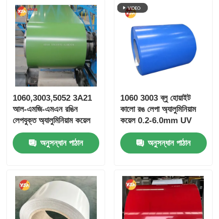
1060,3003,5052 3A21
1060 3003 ব্লু হোয়াইট
আল-এমজি-এমএন রঙিন
কালো রঙ লেপা অ্যালুমিনিয়াম
লেপযুক্ত অ্যালুমিনিয়াম কয়েল
কয়েল 0.2-6.0mm UV
পলিস্টার পিভিডিএফ ফ্লুরোকার্বন
প্রতিরোধী জন্য দেয়াল আবরণ
অনুসন্ধান পাঠান
অনুসন্ধান পাঠান
কয়েল আবহাওয়া প্রতিরোধী
ছাদ পাইপ নিরোধক আবরণ
অ্যান্টি ফেইড 25 বছরের
আসবাবপত্র
ওয়ারেন্টি বিল্ডিং ফ্যাসিয়া পাইপ
আবরণ জন্য