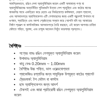
সামগ্রিকভাবে, রঙিন লেপা অ্যালুমিনিয়াম কয়েল একটি অসামান্য পণ্য যা
অ্যালুমিনিয়ামের অন্তর্নিহিত সুবিধাগুলি উন্নত লেপ প্রযুক্তি এবং কঠোর মানের
মানগুলির সাথে একত্রিত করে।ছাদে এর নির্ভরযোগ্য কর্মক্ষমতা, দেয়াল প্যানেল,
কারখানা পরিদর্শন
এবং আসবাবপত্র অ্যাপ্লিকেশন এটি পেশাদারদের জন্য একটি পছন্দসই উপাদান যা
গুণমান, স্থায়িত্ব এবং নকশা শ্রেষ্ঠত্বের সন্ধান করে।আপনি যদি বড় আকারের
নির্মাণ প্রকল্প বা কাস্টমাইজড আসবাবপত্র তৈরি করছেন, এই কয়েল আপনার চাহিদা
মান নিয়ন্ত্রণ
মেটাতে শক্তি, সুরক্ষা, এবং চাক্ষুষ আবেদন নিখুঁত ভারসাম্য প্রস্তাব।
আমাদের সাথে যোগাযোগ করুন
বৈশিষ্ট্যঃ
পণ্যের নামঃ রঙিন লেপযুক্ত অ্যালুমিনিয়াম কয়েল
উপাদানঃ অ্যালুমিনিয়াম
খবর
ধাতু বেধঃ 0.20mm ~ 1.00mm
বৈশিষ্ট্যঃ উচ্চ শক্তি, ভাল ওয়েল্ডযোগ্যতা
মামলা
প্যাকেজিংঃ রপ্তানির জন্য সামুদ্রিক উপযুক্ত কাঠের প্যালেট
ট্রেডমার্ক: টপ মেটাল বা কাস্টম
ছাদ অ্যাপ্লিকেশন জন্য আদর্শ
একটি উদ্ধৃতি অনুরোধ করুন
টেকসই এবং জারা প্রতিরোধী রঙিন লেপযুক্ত অ্যালুমিনিয়াম
কয়েল
অ্যালুমিনিয়াম ফয়েল রোল