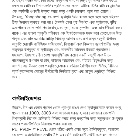
তোলে,আর্কিটেক্ট এবং নির্মাতাদের উদ্ভাবনী এবং আড়ম্বরপূর্ণ নকশা অর্জন করতে
সক্ষম করেবাইরের উপাদানগুলির প্রতিরোধের ক্ষমতা এটিকে বিল্ডিং বাইরের নান্দনিক
এবং কার্যকরী গুণাবলী উন্নত করার জন্য একটি চমৎকার পছন্দ করে তোলে।
উপরন্তু, Yongsheng রঙ লেপা অ্যালুমিনিয়াম কয়েল বহুল বহুল বহুল বহিরঙ্গন
চিহ্ন উত্পাদন ব্যবহার করা হয়। টেকসই লেপা পৃষ্ঠ বিবর্ণতা এবং সূর্যালোক, বৃষ্টির
এক্সপোজার থেকে ক্ষতি প্রতিরোধ,এবং দূষণ, যাতে সুস্পষ্টতা এবং আকর্ষণীয়তা বজায়
থাকে। এর হালকা প্রকৃতি পরিবহন এবং ইনস্টলেশনকে সহজ করে তোলে,যখন উচ্চ
শক্তি এবং ভাল weldability বিভিন্ন আকার এবং মাপ মধ্যে বহুমুখী উত্পাদন
অনুমতি দেয়এটি বাণিজ্যিক সাইনবোর্ড, বিলবোর্ড এবং বিজ্ঞাপন প্রদর্শনগুলির জন্য
অত্যন্ত উপযুক্ত যা স্থায়িত্ব এবং আকর্ষণীয় আবেদন উভয়ই প্রয়োজন।
সংক্ষেপে, ইয়ংশেং রঙিন লেপা অ্যালুমিনিয়াম কয়েল একটি বহুমুখী এবং উচ্চ-
পারফরম্যান্স উপাদান যা ছাদ, বাইরের আচ্ছাদন এবং বাইরের চিহ্নগুলির জন্য
আদর্শ। এর উন্নত লেপ প্রযুক্তি,চমৎকার যান্ত্রিক বৈশিষ্ট্য সঙ্গে মিলিত, বিভিন্ন
অ্যাপ্লিকেশনের ক্ষেত্রে দীর্ঘমেয়াদী নির্ভরযোগ্যতা এবং চাক্ষুষ শ্রেষ্ঠত্ব নিশ্চিত
করে।
কাস্টমাইজেশনঃ
ইয়ংসেং চীন এর হেনান প্রদেশ থেকে প্রাপ্ত রঙিন লেপা অ্যালুমিনিয়াম কয়েল পণ্য,
মডেল নম্বর 1060, 3003 এবং অন্যান্য সরবরাহ করে।আমাদের রোলগুলি
বিশ্বব্যাপী নিরাপদ ডেলিভারি নিশ্চিত করার জন্য রপ্তানির জন্য সমুদ্রপথে উপযুক্ত
কাঠের প্যালেটগুলিতে নিরাপদে প্যাক করা হয়.
PE, PVDF, বা FEVE থেকে গঠিত একটি কোর স্তর বৈশিষ্ট্যযুক্ত, আমাদের
রঙ লেপা অ্যালুমিনিয়াম coils 2H এর বেশি ব্যতিক্রমী পেইন্ট কঠোরতা প্রদান,