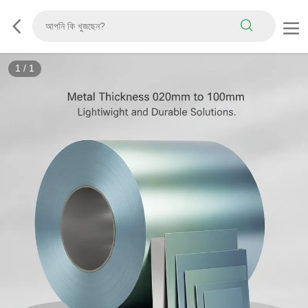
1
/
1