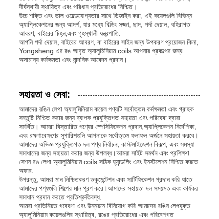
দীর্ঘস্থায়ী স্থায়িত্ব এবং পরিধান প্রতিরোধের নিশ্চিত।
উচ্চ শক্তি এবং ভাল ওয়েল্ডযোগ্যতার সাথে ডিজাইন করা, এই কয়েলগুলি বিভিন্ন
অ্যাপ্লিকেশনের জন্য আদর্শ, যার মধ্যে বিল্ডিং সজ্জা, ছাদ, পর্দা দেয়াল, বহিরাগত
আবরণ, বাইরের চিহ্ন,এবং গৃহস্থালী যন্ত্রপাতি.
আপনি পর্দা দেয়াল, বাইরের আবরণ, বা বাইরের সাইন জন্য উপকরণ প্রয়োজন কিনা,
Yongsheng এর রঙ আবৃত অ্যালুমিনিয়াম coils আপনার প্রকল্পের জন্য
অসামান্য কর্মক্ষমতা এবং নান্দনিক আবেদন প্রদান।
সহায়তা ও সেবা:
আমাদের রঙিন লেপা অ্যালুমিনিয়াম কয়েল পণ্যটি সর্বোত্তম কর্মক্ষমতা এবং গ্রাহক
সন্তুষ্টি নিশ্চিত করার জন্য ব্যাপক প্রযুক্তিগত সহায়তা এবং পরিষেবা দ্বারা
সমর্থিত। আমরা বিস্তারিত পণ্যের স্পেসিফিকেশন প্রদান,অ্যাপ্লিকেশন নির্দেশিকা,
এবং রক্ষণাবেক্ষণের সুপারিশগুলি আপনাকে সর্বোত্তম ফলাফল অর্জনে সহায়তা করবে।
আমাদের অভিজ্ঞ প্রযুক্তিগত দল পণ্য নির্বাচন, কাস্টমাইজেশন বিকল্প, এবং সমস্যা
সমাধানের জন্য সহায়তা করার জন্য উপলব্ধ।আমরা সাইট সমর্থন এবং প্রশিক্ষণ
সেশন রঙ লেপা অ্যালুমিনিয়াম coils সঠিক হ্যান্ডলিং এবং ইনস্টলেশন নিশ্চিত করতে
অফার.
উপরন্তু, আমরা মান নিশ্চিতকরণ ডকুমেন্টেশন এবং সার্টিফিকেশন প্রদান করি যাতে
আমাদের পণ্যগুলি শিল্পের মান পূরণ করে।আমাদের সহায়তা দল সময়মত এবং কার্যকর
সমাধান প্রদান করতে প্রতিশ্রুতিবদ্ধ.
আমরা প্রতিনিয়ত গবেষণা এবং উন্নয়নে বিনিয়োগ করি আমাদের রঙিন লেপযুক্ত
অ্যালুমিনিয়াম কয়েলগুলির স্থায়িত্ব, রঙের প্রতিরোধের এবং পরিবেশগত