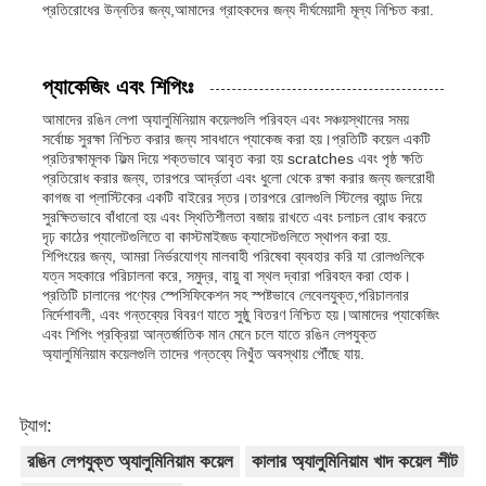
প্রতিরোধের উন্নতির জন্য,আমাদের গ্রাহকদের জন্য দীর্ঘমেয়াদী মূল্য নিশ্চিত করা.
প্যাকেজিং এবং শিপিংঃ
আমাদের রঙিন লেপা অ্যালুমিনিয়াম কয়েলগুলি পরিবহন এবং সঞ্চয়স্থানের সময়
সর্বোচ্চ সুরক্ষা নিশ্চিত করার জন্য সাবধানে প্যাকেজ করা হয়।প্রতিটি কয়েল একটি
প্রতিরক্ষামূলক ফিল্ম দিয়ে শক্তভাবে আবৃত করা হয় scratches এবং পৃষ্ঠ ক্ষতি
প্রতিরোধ করার জন্য, তারপরে আর্দ্রতা এবং ধুলো থেকে রক্ষা করার জন্য জলরোধী
কাগজ বা প্লাস্টিকের একটি বাইরের স্তর।তারপরে রোলগুলি স্টিলের ব্যান্ড দিয়ে
সুরক্ষিতভাবে বাঁধানো হয় এবং স্থিতিশীলতা বজায় রাখতে এবং চলাচল রোধ করতে
দৃঢ় কাঠের প্যালেটগুলিতে বা কাস্টমাইজড ক্যাসেটগুলিতে স্থাপন করা হয়.
শিপিংয়ের জন্য, আমরা নির্ভরযোগ্য মালবাহী পরিষেবা ব্যবহার করি যা রোলগুলিকে
যত্ন সহকারে পরিচালনা করে, সমুদ্র, বায়ু বা স্থল দ্বারা পরিবহন করা হোক।
প্রতিটি চালানের পণ্যের স্পেসিফিকেশন সহ স্পষ্টভাবে লেবেলযুক্ত,পরিচালনার
নির্দেশাবলী, এবং গন্তব্যের বিবরণ যাতে সুষ্ঠু বিতরণ নিশ্চিত হয়।আমাদের প্যাকেজিং
এবং শিপিং প্রক্রিয়া আন্তর্জাতিক মান মেনে চলে যাতে রঙিন লেপযুক্ত
অ্যালুমিনিয়াম কয়েলগুলি তাদের গন্তব্যে নিখুঁত অবস্থায় পৌঁছে যায়.
ট্যাগ:
রঙিন লেপযুক্ত অ্যালুমিনিয়াম কয়েল
কালার অ্যালুমিনিয়াম খাদ কয়েল শীট