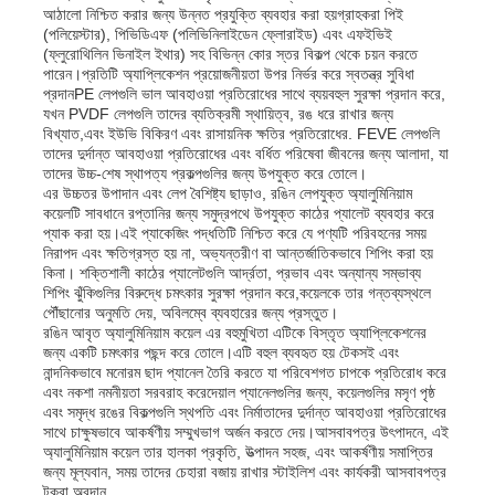
আঠালো নিশ্চিত করার জন্য উন্নত প্রযুক্তি ব্যবহার করা হয়গ্রাহকরা পিই
(পলিয়েস্টার), পিভিডিএফ (পলিভিনিলাইডেন ফ্লোরাইড) এবং এফইভিই
(ফ্লুরোথিলিন ভিনাইল ইথার) সহ বিভিন্ন কোর স্তর বিকল্প থেকে চয়ন করতে
পারেন।প্রতিটি অ্যাপ্লিকেশন প্রয়োজনীয়তা উপর নির্ভর করে স্বতন্ত্র সুবিধা
প্রদানPE লেপগুলি ভাল আবহাওয়া প্রতিরোধের সাথে ব্যয়বহুল সুরক্ষা প্রদান করে,
যখন PVDF লেপগুলি তাদের ব্যতিক্রমী স্থায়িত্ব, রঙ ধরে রাখার জন্য
বিখ্যাত,এবং ইউভি বিকিরণ এবং রাসায়নিক ক্ষতির প্রতিরোধের. FEVE লেপগুলি
তাদের দুর্দান্ত আবহাওয়া প্রতিরোধের এবং বর্ধিত পরিষেবা জীবনের জন্য আলাদা, যা
তাদের উচ্চ-শেষ স্থাপত্য প্রকল্পগুলির জন্য উপযুক্ত করে তোলে।
এর উচ্চতর উপাদান এবং লেপ বৈশিষ্ট্য ছাড়াও, রঙিন লেপযুক্ত অ্যালুমিনিয়াম
কয়েলটি সাবধানে রপ্তানির জন্য সমুদ্রপথে উপযুক্ত কাঠের প্যালেট ব্যবহার করে
প্যাক করা হয়।এই প্যাকেজিং পদ্ধতিটি নিশ্চিত করে যে পণ্যটি পরিবহনের সময়
নিরাপদ এবং ক্ষতিগ্রস্ত হয় না, অভ্যন্তরীণ বা আন্তর্জাতিকভাবে শিপিং করা হয়
কিনা। শক্তিশালী কাঠের প্যালেটগুলি আর্দ্রতা, প্রভাব এবং অন্যান্য সম্ভাব্য
শিপিং ঝুঁকিগুলির বিরুদ্ধে চমৎকার সুরক্ষা প্রদান করে,কয়েলকে তার গন্তব্যস্থলে
পৌঁছানোর অনুমতি দেয়, অবিলম্বে ব্যবহারের জন্য প্রস্তুত।
রঙিন আবৃত অ্যালুমিনিয়াম কয়েল এর বহুমুখিতা এটিকে বিস্তৃত অ্যাপ্লিকেশনের
বাড়ি
জন্য একটি চমৎকার পছন্দ করে তোলে।এটি বহুল ব্যবহৃত হয় টেকসই এবং
নান্দনিকভাবে মনোরম ছাদ প্যানেল তৈরি করতে যা পরিবেশগত চাপকে প্রতিরোধ করে
এবং নকশা নমনীয়তা সরবরাহ করেদেয়াল প্যানেলগুলির জন্য, কয়েলগুলির মসৃণ পৃষ্ঠ
এবং সমৃদ্ধ রঙের বিকল্পগুলি স্থপতি এবং নির্মাতাদের দুর্দান্ত আবহাওয়া প্রতিরোধের
পণ্য
সাথে চাক্ষুষভাবে আকর্ষণীয় সম্মুখভাগ অর্জন করতে দেয়।আসবাবপত্র উৎপাদনে, এই
অ্যালুমিনিয়াম কয়েল তার হালকা প্রকৃতি, উত্পাদন সহজ, এবং আকর্ষণীয় সমাপ্তির
জন্য মূল্যবান, সময় তাদের চেহারা বজায় রাখার স্টাইলিশ এবং কার্যকরী আসবাবপত্র
আমাদের সম্পর্কে
টুকরা অবদান.