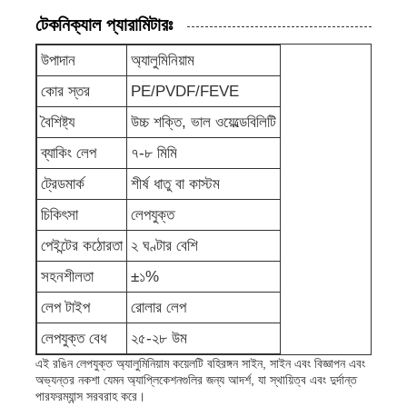
টেকনিক্যাল প্যারামিটারঃ
অ্যালুমিনিয়াম প্লেট
উপাদান
অ্যালুমিনিয়াম
কোর স্তর
PE/PVDF/FEVE
অ্যালুমিনিয়াম বৃত্ত
বৈশিষ্ট্য
উচ্চ শক্তি, ভাল ওয়েল্ডেবিলিটি
ব্যাকিং লেপ
৭-৮ মিমি
রঙ লেপযুক্ত অ্যালুমিনিয়াম কয়েল
ট্রেডমার্ক
শীর্ষ ধাতু বা কাস্টম
চিকিৎসা
লেপযুক্ত
অ্যালুমিনিয়াম কয়েল
পেইন্টের কঠোরতা
২ ঘণ্টার বেশি
সহনশীলতা
±১%
অ্যালুমিনিয়াম স্ট্রিপ কয়েল
লেপ টাইপ
রোলার লেপ
অ্যালুমিনিয়াম চেকার্ড প্লেট
লেপযুক্ত বেধ
২৫-২৮ উম
এই রঙিন লেপযুক্ত অ্যালুমিনিয়াম কয়েলটি বহিরঙ্গন সাইন, সাইন এবং বিজ্ঞাপন এবং
অভ্যন্তর নকশা যেমন অ্যাপ্লিকেশনগুলির জন্য আদর্শ, যা স্থায়িত্ব এবং দুর্দান্ত
এমবসড অ্যালুমিনিয়াম
পারফরম্যান্স সরবরাহ করে।