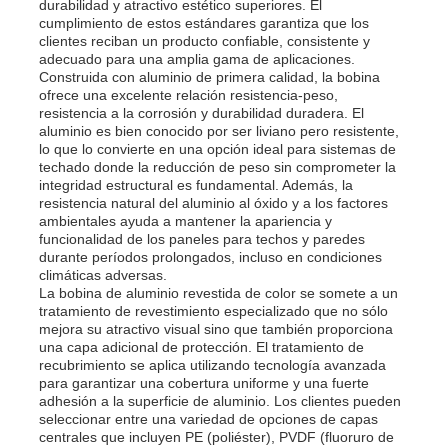
durabilidad y atractivo estético superiores. El
cumplimiento de estos estándares garantiza que los
clientes reciban un producto confiable, consistente y
adecuado para una amplia gama de aplicaciones.
Construida con aluminio de primera calidad, la bobina
ofrece una excelente relación resistencia-peso,
resistencia a la corrosión y durabilidad duradera. El
aluminio es bien conocido por ser liviano pero resistente,
lo que lo convierte en una opción ideal para sistemas de
techado donde la reducción de peso sin comprometer la
integridad estructural es fundamental. Además, la
resistencia natural del aluminio al óxido y a los factores
ambientales ayuda a mantener la apariencia y
funcionalidad de los paneles para techos y paredes
durante períodos prolongados, incluso en condiciones
climáticas adversas.
La bobina de aluminio revestida de color se somete a un
tratamiento de revestimiento especializado que no sólo
En casa.
mejora su atractivo visual sino que también proporciona
una capa adicional de protección. El tratamiento de
recubrimiento se aplica utilizando tecnología avanzada
Productos
para garantizar una cobertura uniforme y una fuerte
adhesión a la superficie de aluminio. Los clientes pueden
seleccionar entre una variedad de opciones de capas
centrales que incluyen PE (poliéster), PVDF (fluoruro de
Sobre nosotros