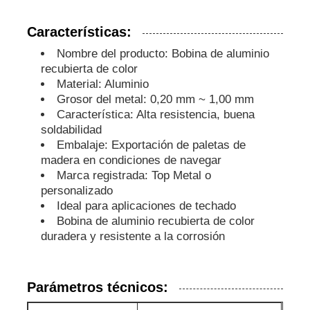
Características:
papel laminado de aluminio
Nombre del producto: Bobina de aluminio
recubierta de color
Paneles de panal de aluminio
Material: Aluminio
Grosor del metal: 0,20 mm ~ 1,00 mm
Característica: Alta resistencia, buena
Panal de aluminio
soldabilidad
Embalaje: Exportación de paletas de
madera en condiciones de navegar
Aluminio espejo
Marca registrada: Top Metal o
personalizado
Ideal para aplicaciones de techado
Bobina de aluminio recubierta de color
duradera y resistente a la corrosión
Parámetros técnicos: