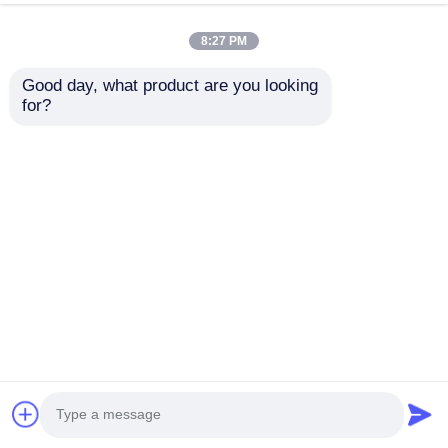
8:27 PM
Good day, what product are you looking 
for?
1060 3003 Bobina de
Bobina de aluminio
aluminio revestida de
recubierta de color
color PE PVDF FEVE
1060, 3003 | Alta
para señales
resistencia a la
Enviar Consulta
Enviar Consulta
exteriores de
intemperie y
revestimiento de
resistencia a la
paredes para techos
corrosión | Para
tejas, persianas
Inicio
Mapa del Sitio
Contactar Ahora
Desktop Site
enrollables,
Mapa del Sitio
Política de privacidad
decoración
arquitectónica.
Calidad
Rollo de lámina de aluminio
Fábrica De
China.Copyright © 2026 Henan Yongsheng
Aluminum Industry Co.,Ltd.. All Rights Reserved.