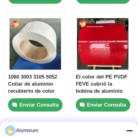
Fluorocarbono
UV para
Resistente a la
revestimiento de
Intemperie Anti-
paredes Aislamiento
decoloración
de tuberías de techo
Garantía de 25 Años
Envoltura de muebles
para Revestimiento
de Fachadas de
Edificios y Envoltura
de Tuberías
1060 3003 3105 5052
El color del PE PVDF
Coilar de aluminio
FEVE cubrió la
recubierto de color
bobina de aluminio
RAL Color de
1050 1060 3004 3005
Enviar Consulta
Enviar Consulta
persiana de rodillo
resistentes
Decoración de
ULTRAVIOLETA de la
edificios Alcantarilla
viruta para el techo
de la pared de cortina
Aluminum