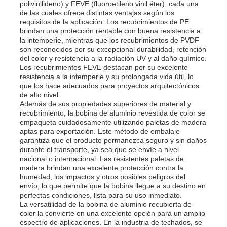
polivinilideno) y FEVE (fluoroetileno vinil éter), cada una
de las cuales ofrece distintas ventajas según los
requisitos de la aplicación. Los recubrimientos de PE
Visita a la fábrica
brindan una protección rentable con buena resistencia a
la intemperie, mientras que los recubrimientos de PVDF
son reconocidos por su excepcional durabilidad, retención
del color y resistencia a la radiación UV y al daño químico.
Control de calidad
Los recubrimientos FEVE destacan por su excelente
resistencia a la intemperie y su prolongada vida útil, lo
que los hace adecuados para proyectos arquitectónicos
Contacta con nosotros
de alto nivel.
Además de sus propiedades superiores de material y
recubrimiento, la bobina de aluminio revestida de color se
empaqueta cuidadosamente utilizando paletas de madera
Noticias
aptas para exportación. Este método de embalaje
garantiza que el producto permanezca seguro y sin daños
durante el transporte, ya sea que se envíe a nivel
Casos
nacional o internacional. Las resistentes paletas de
madera brindan una excelente protección contra la
humedad, los impactos y otros posibles peligros del
envío, lo que permite que la bobina llegue a su destino en
Solicitar una cita
perfectas condiciones, lista para su uso inmediato.
La versatilidad de la bobina de aluminio recubierta de
color la convierte en una excelente opción para un amplio
Rollo de lámina de aluminio
espectro de aplicaciones. En la industria de techados, se