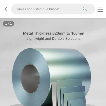
1
/
1