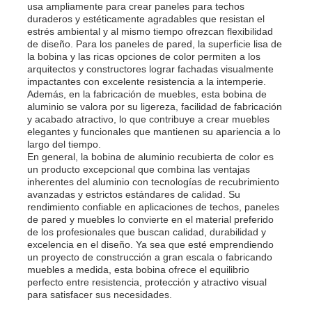
usa ampliamente para crear paneles para techos
duraderos y estéticamente agradables que resistan el
estrés ambiental y al mismo tiempo ofrezcan flexibilidad
placa de aluminio
de diseño. Para los paneles de pared, la superficie lisa de
la bobina y las ricas opciones de color permiten a los
arquitectos y constructores lograr fachadas visualmente
Círculo de aluminio
impactantes con excelente resistencia a la intemperie.
Además, en la fabricación de muebles, esta bobina de
aluminio se valora por su ligereza, facilidad de fabricación
y acabado atractivo, lo que contribuye a crear muebles
Bobina de aluminio recubierta de color
elegantes y funcionales que mantienen su apariencia a lo
largo del tiempo.
En general, la bobina de aluminio recubierta de color es
bobina de aluminio
un producto excepcional que combina las ventajas
inherentes del aluminio con tecnologías de recubrimiento
avanzadas y estrictos estándares de calidad. Su
rendimiento confiable en aplicaciones de techos, paneles
Bobina de aluminio de la tira
de pared y muebles lo convierte en el material preferido
de los profesionales que buscan calidad, durabilidad y
excelencia en el diseño. Ya sea que esté emprendiendo
Placa a cuadros de aluminio
un proyecto de construcción a gran escala o fabricando
muebles a medida, esta bobina ofrece el equilibrio
perfecto entre resistencia, protección y atractivo visual
para satisfacer sus necesidades.
Aluminio grabado en relieve