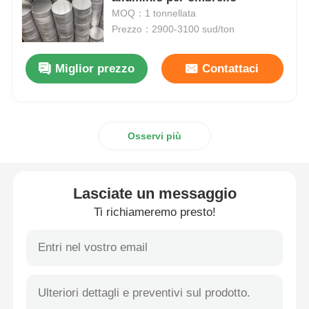
MOQ：1 tonnellata
Prezzo：2900-3100 sud/ton
piastra in alluminio
Miglior prezzo
Contattaci
Cerchio di alluminio
Bobina in alluminio rivestito a colori
Osservi più
bobina di alluminio
Lasciate un messaggio
Bobina di alluminio della striscia
Ti richiameremo presto!
Piastra a scacchi in alluminio
Alluminio impresso