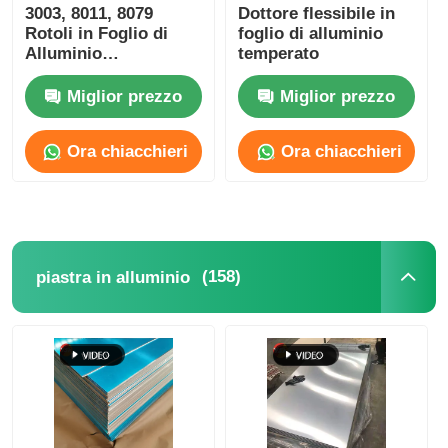
3003, 8011, 8079
Dottore flessibile in
Rotoli in Foglio di
foglio di alluminio
Alluminio
temperato
Personalizzati | Per
Cottura,
Miglior prezzo
Miglior prezzo
Confezionamento
Alimentare e Materiali
Ora chiacchieri
Ora chiacchieri
per Contenitori
Alimentari Monouso
(158)
piastra in alluminio