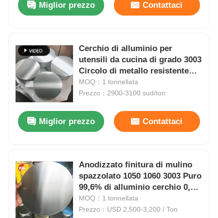
Miglior prezzo
Contattaci
Cerchio di alluminio per
utensili da cucina di grado 3003
Circolo di metallo resistente
alla corrosione leggero adatto
MOQ：1 tonnellata
alla produzione di utensili da
Prezzo：2900-3100 sud/ton
cucina
Miglior prezzo
Contattaci
Anodizzato finitura di mulino
spazzolato 1050 1060 3003 Puro
99,6% di alluminio cerchio 0,3-6
mm disco resistente alla
MOQ：1 tonnellata
corrosione per utensili da
Prezzo：USD 2,500-3,200 / Ton