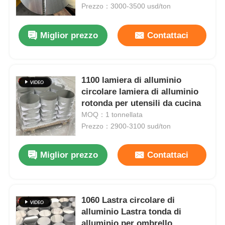
industriale multiple
Prezzo：3000-3500 usd/ton
Visita alla fabbrica
Miglior prezzo
Contattaci
Controllo di qualità
1100 lamiera di alluminio
circolare lamiera di alluminio
Contattaci
rotonda per utensili da cucina
MOQ：1 tonnellata
Notizie
Prezzo：2900-3100 sud/ton
Miglior prezzo
Contattaci
Casi
Chiedi un preventivo
1060 Lastra circolare di
alluminio Lastra tonda di
Rotolo di foglio di alluminio
alluminio per ombrello