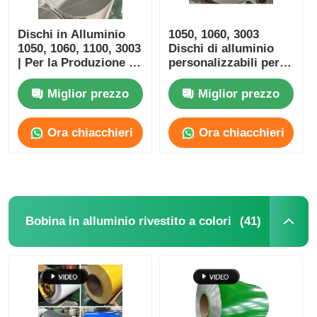
Dischi in Alluminio
1050, 1060, 3003
1050, 1060, 1100, 3003
Dischi di alluminio
| Per la Produzione di
personalizzabili per
Lattine, Vassoi,
dissipatori di calore a
Ciotole e Bottiglie in
LED, substrati
Miglior prezzo
Miglior prezzo
Alluminio
riflettenti e gestione
termica.
Ora chiacchieri
Ora chiacchieri
(41)
Bobina in alluminio rivestito a colori