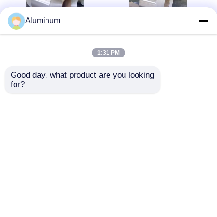
Aluminum
Bobina di Alluminio
Bobina di alluminio a
per
specchio lucido
1:31 PM
Impermeabilizzazione
riflettente per
Tetto, Lamiera di
isolamento edilizio
Good day, what product are you looking 
Rivestimento 3003,
Miglior prezzo
Miglior prezzo
for?
Larghezza 100mm–
2600mm
Ora chiacchieri
Ora chiacchieri
Osservi più
Casa
Circa noi
Contattaci
Desktop Site
Mappa del sito
Informativa sulla privacy