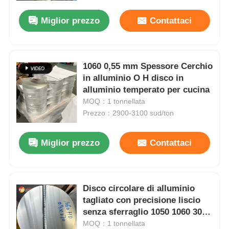
cucina
Miglior prezzo
Contattaci
1060 0,55 mm Spessore Cerchio
in alluminio O H disco in
alluminio temperato per cucina
MOQ：1 tonnellata
Prezzo：2900-3100 sud/ton
Miglior prezzo
Contattaci
Casa.
Disco circolare di alluminio
Prodotti
tagliato con precisione liscio
senza sferraglio 1050 1060 3003
per applicazioni di lavorazione
MOQ：1 tonnellata
Chi Siamo