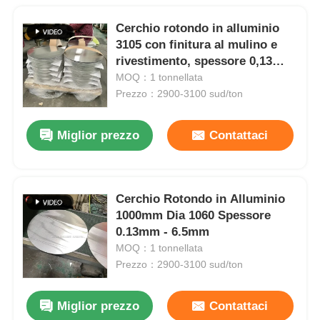
Cerchio rotondo in alluminio
3105 con finitura al mulino e
rivestimento, spessore 0,13
mm, dischi rotondi in alluminio
MOQ：1 tonnellata
Prezzo：2900-3100 sud/ton
Miglior prezzo
Contattaci
Cerchio Rotondo in Alluminio
1000mm Dia 1060 Spessore
0.13mm - 6.5mm
MOQ：1 tonnellata
Prezzo：2900-3100 sud/ton
Miglior prezzo
Contattaci