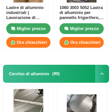
Lastre di alluminio
1060 3003 5052 Lastra
industriali |
di alluminio per
Lavorazione di
pannello frigorifero,
stampaggio,
alloggiamento della
piegatura, saldatura e
lavatrice
Miglior prezzo
Miglior prezzo
taglio | Adatto per
elettrodomestici,
Ora chiacchieri
Ora chiacchieri
cucine e bagni,
decorazioni
architettoniche
(80)
Cerchio di alluminio