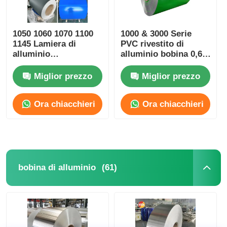
1050 1060 1070 1100
1000 & 3000 Serie
1145 Lamiera di
PVC rivestito di
alluminio
alluminio bobina 0,6
preverniciata 100mm-
mm di legno grano di
2600mm Larghezza
alluminio bobina
Miglior prezzo
Miglior prezzo
Stock per parete di
tetto goccia
Ora chiacchieri
Ora chiacchieri
(61)
bobina di alluminio