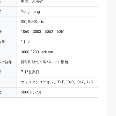
所
中国、河南省
名
Yongsheng
ISO, RoHS, etc
号
1060、3003、5052、6061
数量
1トン
3000-3200 usd/ton
ジの詳細
標準耐航性木製パレット梱包
間
7-15営業日
ウェスタンユニオン、T/T、D/P、D/A、L/C
力
5000トン/月