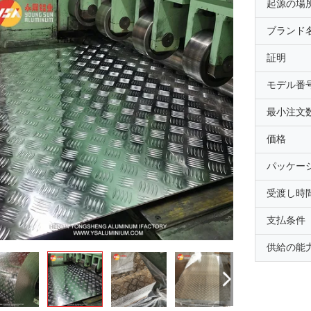
起源の場
ブランド
証明
モデル番
最小注文
価格
パッケー
受渡し時
支払条件
供給の能