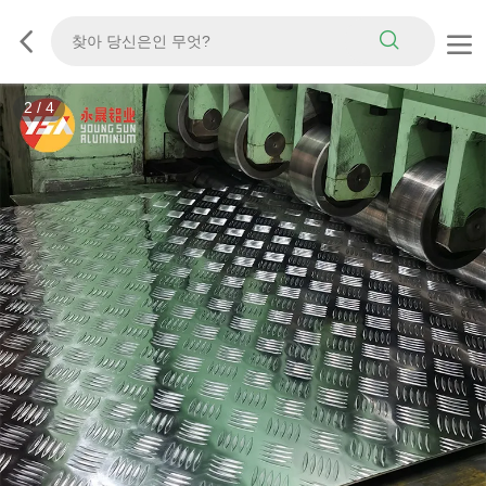
2
/
4