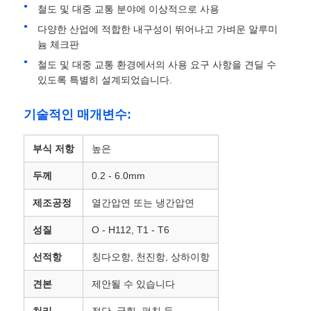
철도 및 대중 교통 분야에 이상적으로 사용
다양한 산업에 적합한 내구성이 뛰어나고 가벼운 알루미
알루미늄 플레이트
늄 체크판
철도 및 대중 교통 환경에서의 사용 요구 사항을 견딜 수
알루미늄 써클
있도록 특별히 설계되었습니다.
기술적인 매개변수:
컬러 코팅 알루미늄 코일
부식 저항
높은
알루미늄 코일
두께
0.2 - 6.0mm
제조공정
열간압연 또는 냉간압연
알루니늄 스트립 코일
성질
O - H112, T1 - T6
알루미늄 체커 플레이트
선적항
칭다오항, 천진항, 상하이항
견본
제안될 수 있습니다
엠보싱된 알루미늄