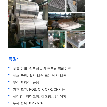
공장 견학
품질 관리
문의하기
특징:
뉴스
제품 이름: 알루미늄 체크무늬 플레이트
사례
제조 공정: 열간 압연 또는 냉간 압연
부식 저항성: 높음
견적 요청
가격 조건: FOB, CIF, CFR, CNF 등
선적항 : 칭다오항, 천진항, 상하이항
두께 범위: 0.2 - 6.0mm
알루미늄 포일 롤