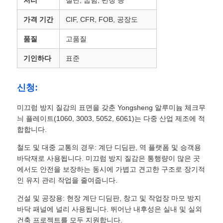
처리
절단, 굽힘, 펀칭 등
가격 기간
CIF, CFR, FOB, 공장도
밀라늄 필름
품질
고품질
알루미늄 벌집 패널
기인하다
표준
알루미늄 벌집
신청:
미끄럼 방지 질감의 표면을 갖춘 Yongsheng 알루미늄 체크무
미러 알루미늄
늬 플레이트(1060, 3003, 5052, 6061)는 다중 산업 제조에 적
합합니다.
철도 및 대중 교통의 경우: 계단 디딤판, 역 플랫폼 및 승객용
바닥재로 사용됩니다. 미끄럼 방지 질감은 통행량이 많은 곳
에서도 안전을 보장하는 동시에 가볍고 견고한 구조로 장기적
인 유지 관리 작업을 줄여줍니다.
건설 및 공장용: 현장 계단 디딤판, 창고 및 작업장 마모 방지
바닥 패널에 널리 사용됩니다. 뛰어난 내후성은 실내 및 실외
건축 프로젝트를 모두 지원합니다.