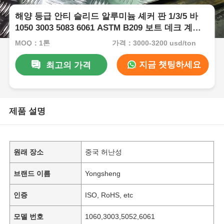
해양 등급 안티 슬리드 알루미늄 셰커 판 1/3/5 바
1050 3003 5083 6061 ASTM B209 보트 데크 계단
트럭 트레일러 바닥 플랫폼을위한 부식 저항 엽
MOQ：1톤
가격：3000-3200 usd/ton
지금 챗팅하세요
최고의 가격
제품 설명
원래 장소
중국 허난성
브랜드 이름
Yongsheng
인증
ISO, RoHS, etc
모델 번호
1060,3003,5052,6061