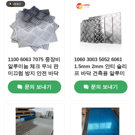
1100 6063 7075 중장비
1060 3003 5052 6061
알루미늄 체크 무늬 판
1.5mm 2mm 안티 슬리
미끄럼 방지 안전 바닥
프 바닥 건축용 알루미
재 1220*2440
늄 셰이크판 해양 자동
문의 보내기
문의 보내기
1500*3000mm 부식 방
차 바닥 계단 발판 트럭
지 녹 방지 경사로 공구
바닥
상자 실외 구조용