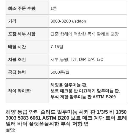
최소 주문 수량
1톤
가격
3000-3200 usd/ton
포장 세부 사항
표준 항해에 적합한 목재 팔레트 포장
배달 시간
7-15일
지불 조건
서부 동맹, T/T, D/P, D/A, L/C
공급 능력
5000톤/월
해양용 알루미늄 판
,
하이 라이트:
보트 데크용 반 미끄러기 알루미늄 판
,
부식 저항 알루미늄 판 ASTM B209
해양 등급 안티 슬리드 알루미늄 셰커 판 1/3/5 바 1050
3003 5083 6061 ASTM B209 보트 데크 계단 트럭 트레
일러 바닥 플랫폼을위한 부식 저항 엽
설명: