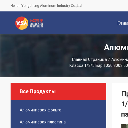
Henan Yongsheng Aluminum Industry Co.,Ltd.
Гла
Алюми
Стран
Главная Страница
/
Алюмини
Класса 1/3/5 Бар 1050 3003 
Все Продукты
П
1
Алюминиевая фольга
п
Алюминиевая пластина