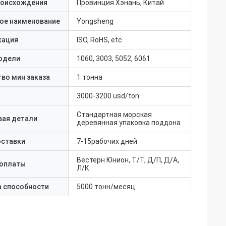
роисхождения
Провинция Хэнань, Китай
ое наименование
Yongsheng
кация
ISO, RoHS, etc
одели
1060, 3003, 5052, 6061
во мин заказа
1 тонна
3000-3200 usd/ton
Стандартная морская
вая детали
деревянная упаковка поддона
оставки
7-15рабочих дней
Вестерн Юнион, Т/Т, Д/П, Д/А,
 оплаты
Л/К
а способности
5000 тонн/месяц