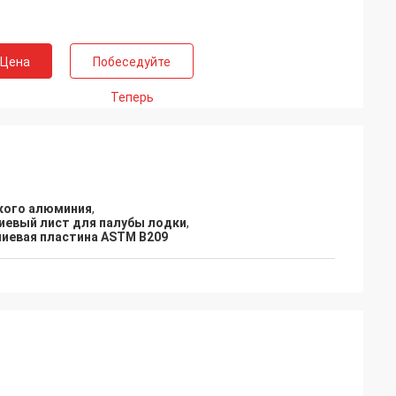
 Цена
Побеседуйте
Теперь
ского алюминия
,
евый лист для палубы лодки
,
иевая пластина ASTM B209