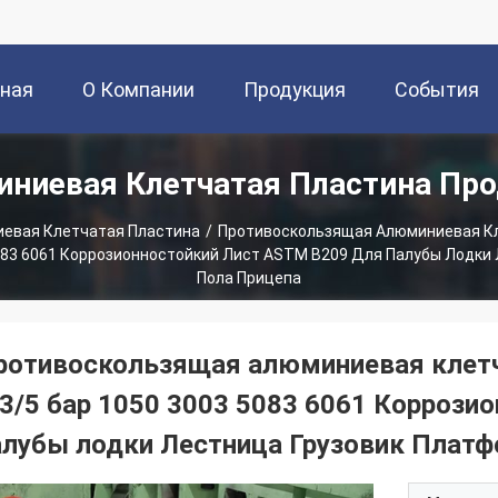
вная
О Компании
Продукция
События
ниевая Клетчатая Пластина Пр
ица
евая Клетчатая Пластина
/
Противоскользящая Алюминиевая Кл
5083 6061 Коррозионностойкий Лист ASTM B209 Для Палубы Лодки
Пола Прицепа
ротивоскользящая алюминиевая клетч
/3/5 бар 1050 3003 5083 6061 Коррози
алубы лодки Лестница Грузовик Платф