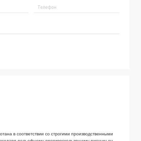
тана в соответствии со строгими производственными
агодаря рельефному противоскользящему рисунку он