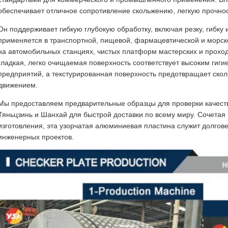
обеспечивает отличное сопротивление скольжению, легкую прочнос
Он поддерживает гибкую глубокую обработку, включая резку, гибку
применяется в транспортной, пищевой, фармацевтической и морс
на автомобильных станциях, чистых платформ мастерских и проход
гладкая, легко очищаемая поверхность соответствует высоким гиг
предприятий, а текстурированная поверхность предотвращает ск
движением.
Мы предоставляем предварительные образцы для проверки качеств
Тяньцзинь и Шанхай для быстрой доставки по всему миру. Сочетая 
изготовления, эта узорчатая алюминиевая пластина служит долг
инженерных проектов.