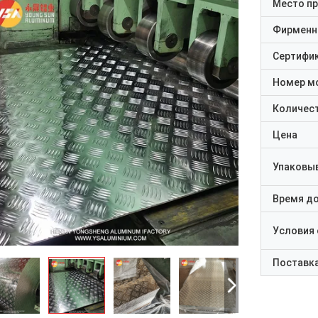
Место п
Фирменн
Сертифи
Номер м
Количест
Цена
Упаковы
Время д
Условия
Поставк