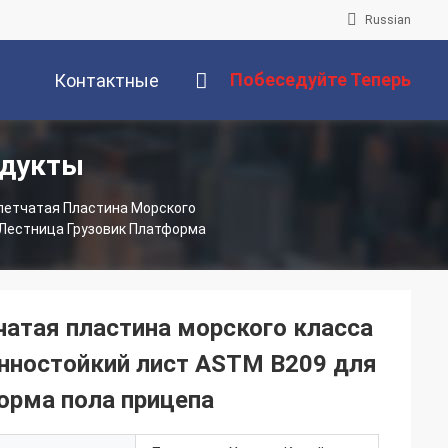
Russian
Побеседуйте Теперь
Контактные
одукты
Данные
етчатая Пластина Морского
 Лестница Грузовик Платформа
атая пластина морского класса
онностойкий лист ASTM B209 для
орма пола прицепа