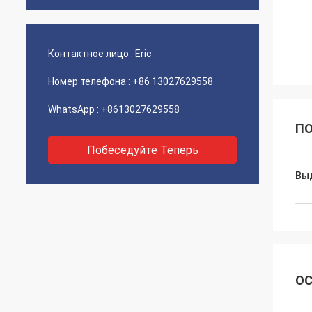
Контактное лицо :
Eric
Номер телефона :
+86 13027629558
WhatsApp :
+8613027629558
ПО
Побеседуйте Теперь
Вы
ОС