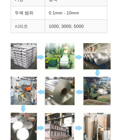
두께 범위
0.1mm - 10mm
밀라늄 필름
시리즈
1000, 3000, 5000
알루미늄 벌집 패널
알루미늄 벌집
미러 알루미늄