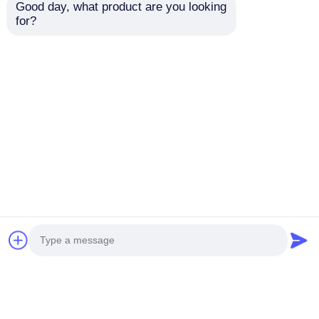
Good day, what product are you looking 
for?
1050, 1060, 3003, 5052
3003, 5052, 5083 알루
맞춤형 알루미늄 원형 |
미늄 디스크 맞춤 제작
방열판, 엔진 부품 및
| 탱크 맨홀 커버, 탱크
차체 패널용
헤드, 미끄럼 방지 플레
문의 보내기
문의 보내기
이트 및 전기 인클로저
용
홈
사이트맵
연락처
Desktop Site
사이트맵
개인정보 보호 정책
품질
알루미늄 포일 롤
중국 공장.Copyright © 2026
Henan Yongsheng Aluminum Industry Co.,Ltd.. All