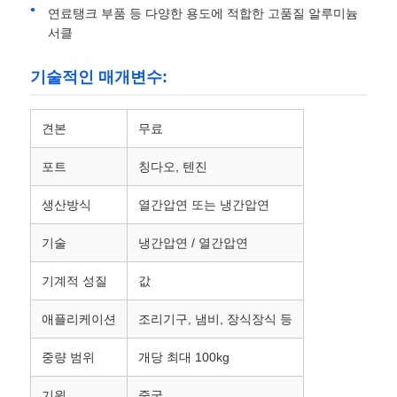
연료탱크 부품 등 다양한 용도에 적합한 고품질 알루미늄
서클
알루미늄 플레이트
기술적인 매개변수:
알루미늄 써클
견본
무료
컬러 코팅 알루미늄 코일
포트
칭다오, 텐진
생산방식
열간압연 또는 냉간압연
알루미늄 코일
기술
냉간압연 / 열간압연
알루니늄 스트립 코일
기계적 성질
값
애플리케이션
조리기구, 냄비, 장식장식 등
알루미늄 체커 플레이트
중량 범위
개당 최대 100kg
엠보싱된 알루미늄
기원
중국