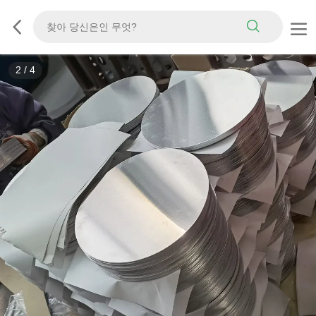
3
/
4