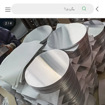
3
/
4