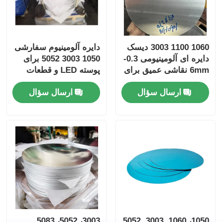
1060 1100 3003 دیسک
دایره آلومینیوم سفارشی
دایره ای آلومینیومی 0.3-
1050 3003 5052 برای
6mm نقاشی عمیق برای
پوسته LED و قطعات
ظروف آشپزخانه نان
اتوماتیک
ارسال سؤال
ارسال سؤال
چپک پان ظروف آشپزی
3003، 5052، 5083
1050، 1060, 3003, 5052