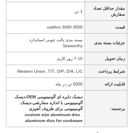
مقدار حداقل تعداد
1 تن
سفارش
قیمت
3000-3500 usd/ton
بسته بندی پالت چوبی استاندارد
جزئیات بسته بندی
Seaworthy
زمان تحویل
7-15 روز کاری
شرایط پرداخت
Western Union، T/T، D/P، D/A، L/C
قابلیت ارائه
5000 تن در ماه
دیسک دایره ای آلومینیومی OEM،دیسک
آلومینیومی با اندازه سفارشی،دیسک
برجسته:
آلومینیومی برای ظروف آشپزی
,
custom size aluminum disc
,
aluminum disc for cookware