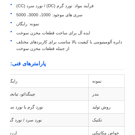
فرآیند مواد: نورد گرم (DC) / نورد سرد (CC)
سری های موجود: 1000، 3000، 5000
صفحه آلومینیوم
نمونه: رایگان
ایده آل برای ساخت قطعات مخزن سوخت
دایره آلومینیومی
دایره آلومینیومی با کیفیت بالا مناسب برای کاربردهای مختلف
از جمله قطعات مخزن سوخت
سیم پیچ آلومینیوم روکش شده
پارامترهای فنی:
کویل آلومینیومی
نمونه
رایگان
کویل نوار آلومینیومی
بندر
چینگدائو، تیانجین
روش تولید
نورد گرم یا نورد سرد
صفحه شطرنجی آلومینیوم
تکنیک
نورد سرد / نورد گرم
آلومینیوم برجسته
خواص مکانیکی
ارزش