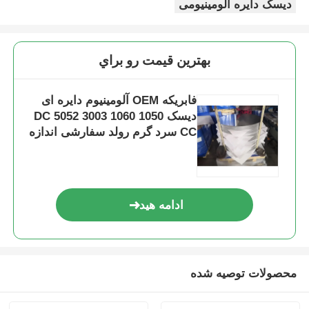
دیسک دایره آلومینیومی
بهترين قيمت رو براي
فابریکه OEM آلومینیوم دایره ای
دیسک 1050 1060 3003 5052 DC
CC سرد گرم رولد سفارشی اندازه
آلومینیوم دیسک برای آشپزخانه
قطعات اتوماتیک حرارتی سینک
ادامه هید
محصولات توصیه شده