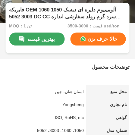
فابریکه OEM آلومینیوم دایره ای دیسک 1050 1060
3003 5052 DC CC سرد گرم رولد سفارشی اندازه
آلومینیوم دیسک برای آشپزخانه قطعات اتوماتیک
قیمت：3000-3500 usd/ton
MOQ：1 تن
حرارتی سینک
حالا حرف بزن
بهترین قیمت
توضیحات محصول
محل منبع
استان هنان، چین
نام تجاری
Yongsheng
گواهی
ISO, RoHS, etc
شماره مدل
1050، 1060، 3003، 5052