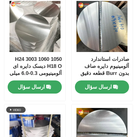
صادرات استاندارد
1050 1060 3003 H24
آلومینیوم دایره صاف
H18 O دیسک دایره ای
بدون Burr قطعه دقیق
آلومینیومی 0.3-6.0 میلی
آلومینیوم دیسک حمل و
متر پایان آسیاب برای
ارسال سؤال
ارسال سؤال
نقل جهانی عرضه بین
پخت و پز درپوش چرخ
المللی برای پردازش
اتوماتیک آشپزخانه واشر
صنعتی چندگانه
محافظ حرارتی