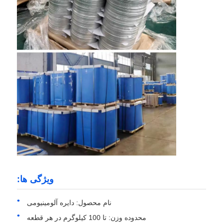
بازدید از کارخانه
کنترل کیفیت
با ما تماس بگیرید
اخبار
موارد
ویژگی ها:
درخواست قیمت
نام محصول: دایره آلومینیومی
رول فویل آلومینیوم
محدوده وزن: تا 100 کیلوگرم در هر قطعه