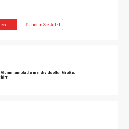
eis
Plaudern Sie Jetzt
,
Aluminiumplatte in individueller Größe
,
hirr