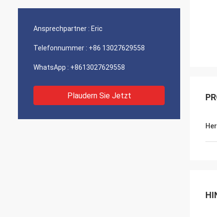
Ansprechpartner :
Eric
Telefonnummer :
+86 13027629558
WhatsApp :
+8613027629558
Plaudern Sie Jetzt
PR
Her
HI