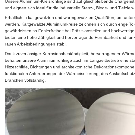
Unsere Aluminium-Kreisrohlinge sind auf gleichbleibende Chargensta
und eignen sich ideal für die industrielle Stanz-, Biege- und Tiefzi
Erhältlich in kaltgewalzten und warmgewalzten Qualitäten, um unte
werden. Kaltgewalzte Aluminiumkreise zeichnen sich durch enge Tol
gewährleisten so Fehlerfreiheit bei Präzisionsteilen und hochwert
bieten eine hohe Zähigkeit und hervorragende Formbarkeit und funk
rauen Arbeitsbedingungen stabil.
Dank zuverlässiger Korrosionsbeständigkeit, hervorragender Wärmel
behalten unsere Aluminiumrohlinge auch im Langzeitbetrieb eine sta
Hitzeschilde, Dichtungen und architektonische Dekorationskomponen
funktionalen Anforderungen der Wärmeisolierung, des Auslaufschutz
Branchen vollständig.