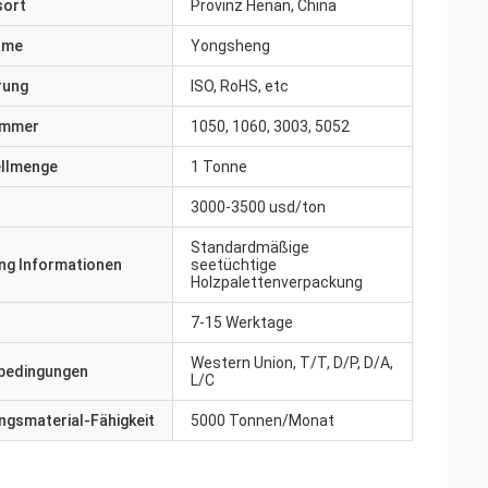
sort
Provinz Henan, China
ame
Yongsheng
erung
ISO, RoHS, etc
ummer
1050, 1060, 3003, 5052
ellmenge
1 Tonne
3000-3500 usd/ton
Standardmäßige
ng Informationen
seetüchtige
Holzpalettenverpackung
7-15 Werktage
Western Union, T/T, D/P, D/A,
bedingungen
L/C
gsmaterial-Fähigkeit
5000 Tonnen/Monat