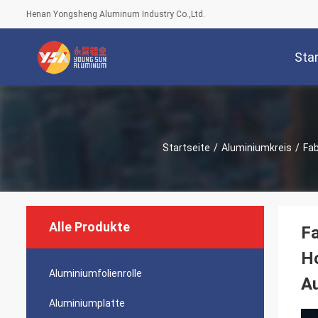
Henan Yongsheng Aluminum Industry Co.,Ltd.
Star
Startseite
/
Aluminiumkreis
/
Fab
Alle Produkte
Fa
Ho
Aluminiumfolienrolle
Au
Aluminiumplatte