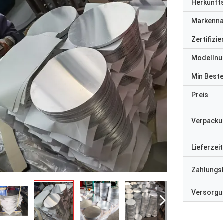
Herkunft
Markenn
Zertifizi
Modelln
Min Best
Preis
Verpacku
Lieferzeit
Zahlungs
Versorgun